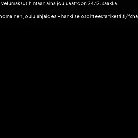
lvelumaksu) hintaan aina jouluaattoon 24.12. saakka.
nomainen joululahjaidea – hanki se osoitteesta tiketti.fi/fcha