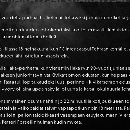
 vuodelta parhaat hetket muisteltavaksi ja huippuhetket tarj
 ottelun kauden kohokohdaksi ja ottelun maalit ikimuistoisim
 ja unohtumattomia hetkiä.
ai-illassa 18.heinäkuuta, kun FC Inter saapui Tehtaan kentälle.
kkueet lähti otteluun tasapistein.
malla Haka-perhettä, kun vietettiin Haka ry:n 90-vuotisjuhlaa s
 jälkeen juniorit täyttivät Kivikatsomon edustan, kun he pääsi
an. Tästä tuli loppukaudeksi uusi perinne – Kivikatsomon edu
ivyöry oli aina upea näky ja loi uutta jalkapallokulttuuria Teh
 ensimmäinen osuma nähtiin jo 22.minuutilla kotijoukkueen t
ttein ja valkopaidat saivat vapaapotkun noin 18 metristä. Pal
a sijoitti pallon taidokkaasti vasempaan etuyläkulmaan. Vieraa
Petteri Forsellin huiman kudin myötä.