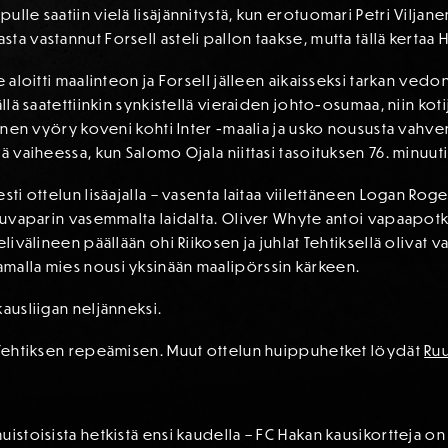
lle saatiin vielä lisäjännitystä, kun erotuomari Petri Viljanen
a vastannut Forsell asteli pallon taakse, mutta tällä kertaa 
e aloitti maalinteon ja Forsell jälleen aikaisseksi tarkan vedo
ällä saatettiinkin synkistellä vieraiden johto-osumaa, niin ko
oinen vyöry koveni kohti Inter -maalia ja usko noususta vahven
ä vaiheessa, kun Salomo Ojala niittasi tasoituksen 76. minuutil
sti ottelun lisäajalla – vasenta laitaa viilettäneen Logan Roge
ivuvaparin vasemmalta laidalta. Oliver Whyte antoi vapaapot
livälineen päällään ohi Riikosen ja juhlat Tehtiksellä olivat va
malla mies nousi yksinään maalipörssin kärkeen.
kausliigan neljänneksi.
a Tehtiksen repeämisen. Muut ottelun huippuhetket löydät
Ru
uistoisista hetkistä ensi kaudella – FC Hakan kausikortteja 