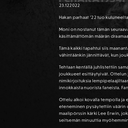
23.12
2022
Hakan parhaat ’22 tuo kuluneelta
Moni on nostanut tämän seuraavan
käsittämättömän määrän draamaa
Tämä kaikki tapahtui siis maanant
vähintäänkin jännittävät, kun jou
Tehtaan kentällä juhlistettiin sa
joukkueet esittäytyivät. Ottelun
nimikirjoituksia lempipelaajilta
innokkaista nuorista faneista. Fan
Ottelu alkoi kovalla tempolla ja
eteneminen pysäytettiin väärin o
maalipörssin kärki Lee Erwin, jok
seitsemän minuuttia myöhemmin 