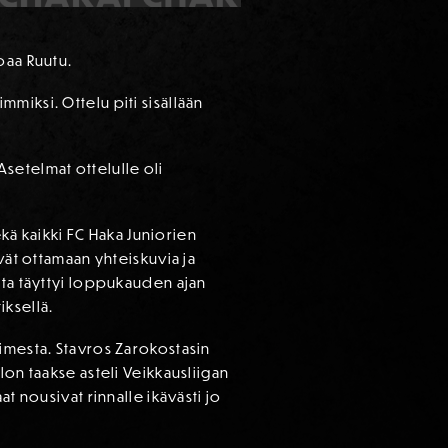
oaa Ruutu.
miksi. Ottelu piti sisällään
 Asetelmat ottelulle oli
ekä kaikki FC Haka Juniorien
vät ottamaan yhteiskuvia ja
sta täyttyi loppukauden ajan
tiksellä.
oimesta. Stavros Zarokostasin
lon taakse asteli Veikkausliigan
t nousivat rinnalle ikävästi jo