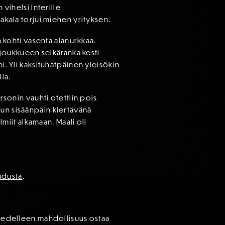
 vihelsi Interille
Hakala torjui miehen yrityksen.
n kohti vasenta alanurkkaa.
tijoukkueen selkäranka kesti
i. Yli kaksituhatpäinen yleisökin
la.
rsonin vauhti otettiin pois
kun sisäänpäin kiertävänä
lmiit alkamaan. Maali oli
udusta
.
on edelleen mahdollisuus ostaa