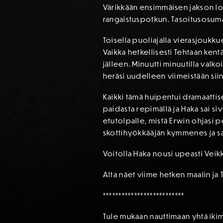
Värikkään ensimmäisen jakson lopu
rangaistuspotkun. Tasoitusosumast
Toisella puoliajalla vierasjoukku
Vaikka hetkellisesti Tehtaan kent
jälleen. Minuutti minuutilla valk
heräsi uudelleen viimeistään siin
Kaikki tämä huipentui dramaattise
paidasta repimällä ja Haka sai s
etutolpalle, mistä Erwin ohjasi pe
skottihyökkääjän kymmenes ja sa
Voitolla Haka nousi upeasti Veik
Alta näet viime hetken maalin j
**************************
Tule mukaan nauttimaan yhtä ikim