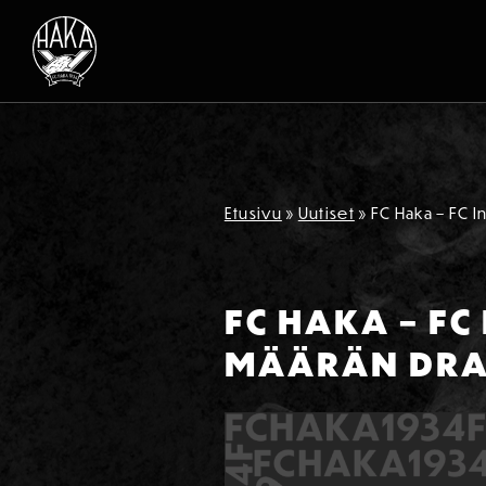
Siirry sisältöön
Etusivu
»
Uutiset
»
FC Haka – FC I
FC HAKA – FC
MÄÄRÄN DRA