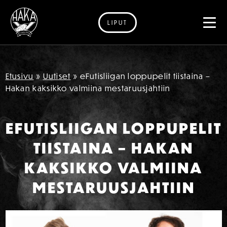
LIPUT
Siirry sisältöön
Etusivu
»
Uutiset
»
eFutisliigan loppupelit tiistaina –
Hakan kaksikko valmiina mestaruusjahtiin
EFUTISLIIGAN LOPPUPELIT
TIISTAINA – HAKAN
KAKSIKKO VALMIINA
MESTARUUSJAHTIIN