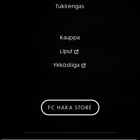
Tukirengas
Kauppa
Liput
Ykkösliiga
FC HAKA STORE