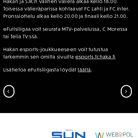
Hakan ja SJK:n välinen välierä alkaa kello 18.00.
Toisessa välieräparissa kohtaavat FC Lahti ja FC Inter.
Pronssiottelu alkaa kello 20.00 ja finaali kello 21.00.
eFutisliigaa voit seurata MTV-palvelussa, C Moressa
tai Telia TV:ssä.
Hakan esports-joukkueeseen voit tutustua
tarkemmin sen omilta sivuilta
esports.fchaka.fi
Lisätietoa eFutisliigasta löydät
täältä
.
SIIRRY EDELLISEEN
SII
SPONSORIT