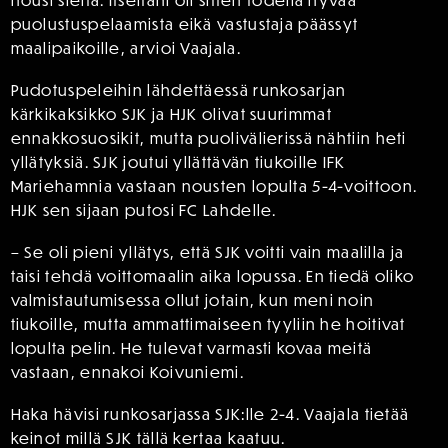
puolustuspelaamista eikä vastustaja päässyt
maalipaikoille, arvioi Vaajala.
Pudotuspeleihin lähdettäessä runkosarjan
kärkikaksikko SJK ja HJK olivat suurimmat
ennakkosuosikit, mutta puolivälierissä nähtiin heti
yllätyksiä. SJK joutui yllättävän tiukoille IFK
Mariehamnia vastaan nousten lopulta 5-4-voittoon.
HJK sen sijaan putosi FC Lahdelle.
– Se oli pieni yllätys, että SJK voitti vain maalilla ja
taisi tehdä voittomaalin aika lopussa. En tiedä oliko
valmistautumisessa ollut jotain, kun meni noin
tiukoille, mutta ammattimaiseen tyyliin he hoitivat
lopulta pelin. He tulevat varmasti kovaa meitä
vastaan, ennakoi Koivuniemi.
Haka hävisi runkosarjassa SJK:lle 2-4. Vaajala tietää
keinot millä SJK tällä kertaa kaatuu.