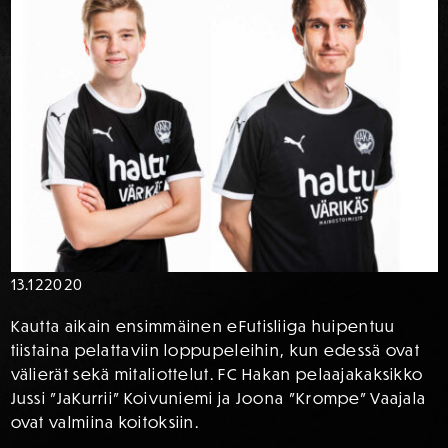
13.12
2020
Kautta aikain ensimmäinen eFutisliiga huipentuu
tiistaina pelattaviin loppupeleihin, kun edessä ovat
välierät sekä mitaliottelut. FC Hakan pelaajakaksikko
Jussi ”JaKurrii” Koivuniemi ja Joona ”Krompe” Vaajala
ovat valmiina koitoksiin.