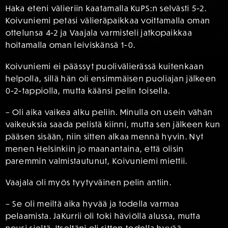
Haka eteni välieriin kaatamalla KuPS:n selvästi 5-2.
Koivuniemi petasi välieräpaikkaa voittamalla oman
ottelunsa 4-2 ja Vaajala varmisteli jatkopaikkaa
hoitamalla oman leiviskänsä 1-0.
Koivuniemi ei päässyt puolivälierässä kuitenkaan
helpolla, sillä hän oli ensimmäisen puoliajan jälkeen
0-2-tappiolla, mutta käänsi pelin toisella.
– Oli aika vaikea alku peliin. Minulla on usein vähän
vaikeuksia saada pelistä kiinni, mutta sen jälkeen kun
pääsen sisään, niin sitten alkaa mennä hyvin. Nyt
menen Helsinkiin jo maanantaina, että olisin
paremmin valmistautunut, Koivuniemi miettii.
Vaajala oli myös tyytyväinen pelin antiin.
– Se oli meiltä aika hyvää ja todella varmaa
pelaamista. JaKurrii oli toki häviöllä alussa, mutta
nousi sieltä. Itseltäni oli sitten todella hyvää