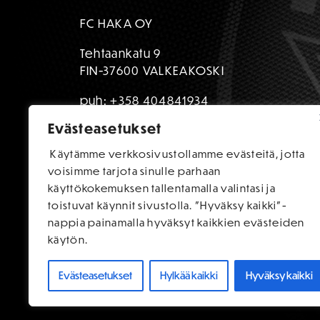
FC HAKA OY
Tehtaankatu 9
FIN-37600 VALKEAKOSKI
puh:
+358 404841934
Evästeasetukset
toimisto@fchaka.fi
Käytämme verkkosivustollamme evästeitä, jotta
voisimme tarjota sinulle parhaan
käyttökokemuksen tallentamalla valintasi ja
toistuvat käynnit sivustolla. "Hyväksy kaikki"-
nappia painamalla hyväksyt kaikkien evästeiden
käytön.
Evästeasetukset
Hylkää kaikki
Hyväksy kaikki