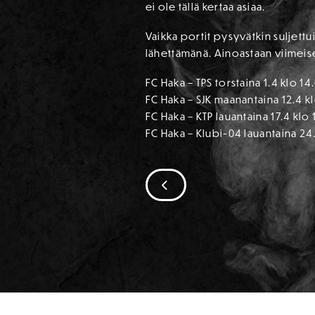
ei ole tällä kertaa asiaa.
Vaikka portit pysyvätkin suljett
lähettämänä. Ainoastaan viimeise
FC Haka – TPS torstaina 1.4 klo 14
FC Haka – SJK maanantaina 12.4 k
FC Haka – KTP lauantaina 17.4 klo 
FC Haka – Klubi-04 lauantaina 24
SIIRRY EDELLISEEN
SPONSORIT