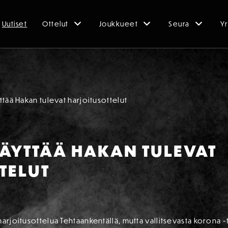
Uutiset
Ottelut
Joukkueet
Seura
Yr
tää Hakan tulevat harjoitusottelut
ÄYTTÄÄ HAKAN TULEVAT
TELUT
harjoitusottelua Tehtaankentällä, mutta vallitsevasta korona