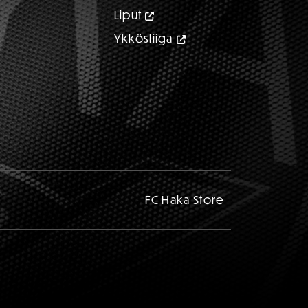
Liput
Ykkösliiga
FC Haka Store