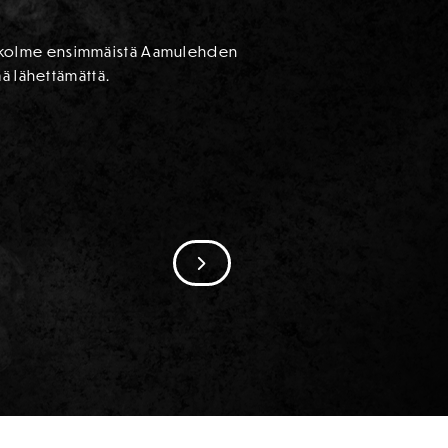
ista kolme ensimmäistä Aamulehden
ä lähettämättä.
SIIRRY SEURAAVAAN