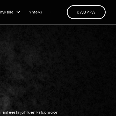
KAUPPA
ityksille
Yhteys
Fi
 -tilanteesta johtuen katsomoon