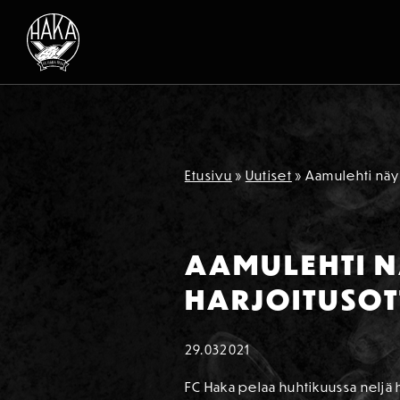
Siirry sisältöön
Etusivu
»
Uutiset
»
Aamulehti näyt
AAMULEHTI N
HARJOITUSOT
29.03
2021
FC Haka pelaa huhtikuussa neljä 