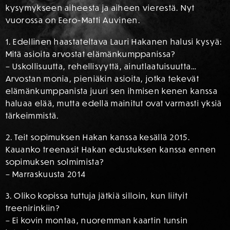
kysymykseen aiheesta ja aiheen vierestä. Nyt
vuorossa on Eero-Matti Auvinen.
1. Edellinen haastateltava Lauri Hakanen halusi kysyä:
Mitä asioita arvostat elämänkumppanissa?
– Uskollisuutta, rehellisyyttä, ainutlaatuisuutta…
Arvostan monia, pieniäkin asioita, jotka tekevät
elämänkumppanista juuri sen ihmisen kenen kanssa
haluaa elää, mutta edellä mainitut ovat varmasti yksiä
tärkeimmistä.
2. Teit sopimuksen Hakan kanssa kesällä 2015.
Kauanko treenasit Hakan edustuksen kanssa ennen
sopimuksen solmimista?
– Marraskuusta 2014
3. Oliko kopissa tuttuja jätkiä silloin, kun liityit
treenirinkiin?
– Ei kovin montaa, nuoremman kaartin tunsin