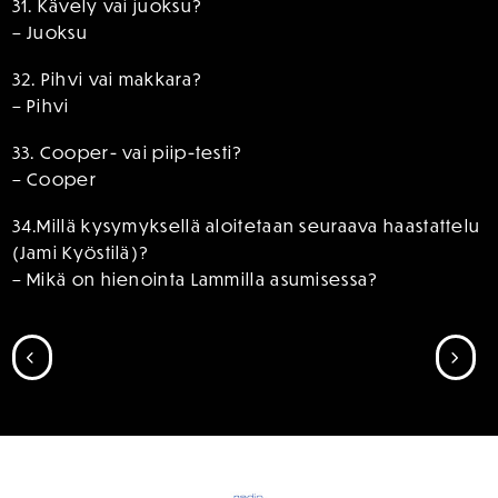
31. Kävely vai juoksu?
– Juoksu
32. Pihvi vai makkara?
– Pihvi
33. Cooper- vai piip-testi?
– Cooper
34.Millä kysymyksellä aloitetaan seuraava haastattelu
(Jami Kyöstilä)?
– Mikä on hienointa Lammilla asumisessa?
SIIRRY EDELLISEEN
SII
SPONSORIT