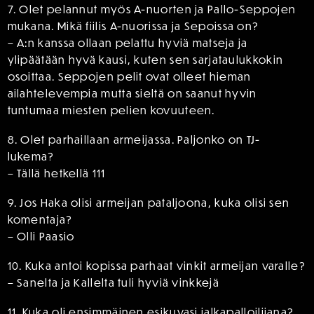
7. Olet pelannut myös A-nuorten ja Pallo-Seppojen
mukana. Mikä fiilis A-nuorissa ja Sepoissa on?
– A:n kanssa ollaan pelattu hyviä matseja ja
ylipäätään hyvä kausi, kuten sen sarjataulukkokin
osoittaa. Seppojen pelit ovat olleet hieman
ailahtelevempia mutta sieltä on saanut hyvin
tuntumaa miesten pelien kovuuteen.
8. Olet parhaillaan armeijassa. Paljonko on TJ-
lukema?
– Tällä hetkellä 111
9. Jos Haka olisi armeijan pataljoona, kuka olisi sen
komentaja?
– Olli Paasio
10. Kuka antoi kopissa parhaat vinkit armeijan varalle?
– Sanelta ja Kallelta tuli hyviä vinkkejä
11. Kuka oli ensimmäinen esikuvasi jalkapalloilijana?