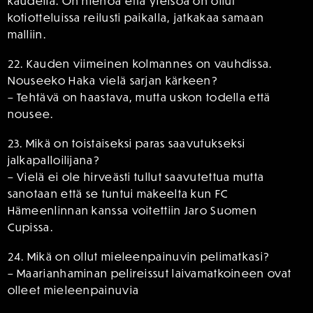
kaudella. On hienoa että yleisöä on ollut
kotiotteluissa reilusti paikalla, jatkakaa samaan
malliin.
22. Kauden viimeinen kolmannes on vauhdissa.
Nouseeko Haka vielä sarjan kärkeen?
– Tehtävä on haastava, mutta uskon todella että
nousee.
23. Mikä on toistaiseksi paras saavutukseksi
jalkapalloilijana?
– Vielä ei ole hirveästi tullut saavutettua mutta
sanotaan että se tuntui makeelta kun FC
Hämeenlinnan kanssa voitettiin Jaro Suomen
Cupissa.
24. Mikä on ollut mieleenpainuvin pelimatkasi?
– Maarianhaminan pelireissut laivamatkoineen ovat
olleet mieleenpainuvia