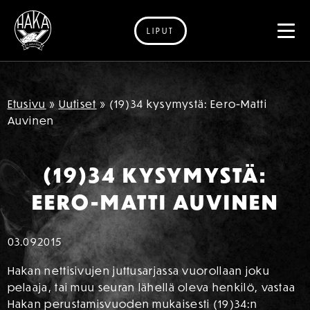
LIPUT
Siirry sisältöön
Etusivu
»
Uutiset
»
(19)34 kysymystä: Eero-Matti
Auvinen
(19)34 KYSYMYSTÄ:
EERO-MATTI AUVINEN
03.09
2015
Hakan nettisivujen juttusarjassa vuorollaan joku
pelaaja, tai muu seuran lähellä oleva henkilö, vastaa
Hakan perustamisvuoden mukaisesti (19)34:n