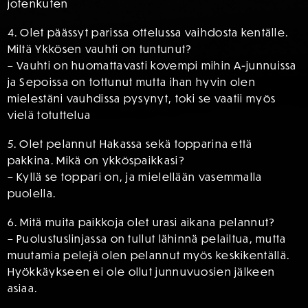
jotenkuten
4. Olet päässyt parissa ottelussa vaihdosta kentälle.
Miltä Ykkösen vauhti on tuntunut?
– Vauhti on huomattavasti kovempi mihin A-junnuissa
ja Sepoissa on tottunut mutta ihan hyvin olen
mielestäni vauhdissa pysynyt, toki se vaatii myös
vielä totuttelua
5. Olet pelannut Hakassa sekä topparina että
pakkina. Mikä on ykköspaikkasi?
– Kyllä se toppari on, ja mielellään vasemmalla
puolella.
6. Mitä muita paikkoja olet urasi aikana pelannut?
– Puolustuslinjassa on tullut lähinnä pelailtua, mutta
muutamia pelejä olen pelannut myös keskikentällä.
Hyökkäykseen ei ole ollut junnuvuosien jälkeen
asiaa.