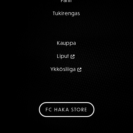
Fanit
Tukirengas
Kauppa
Liput
Ykkösliiga
FC HAKA STORE