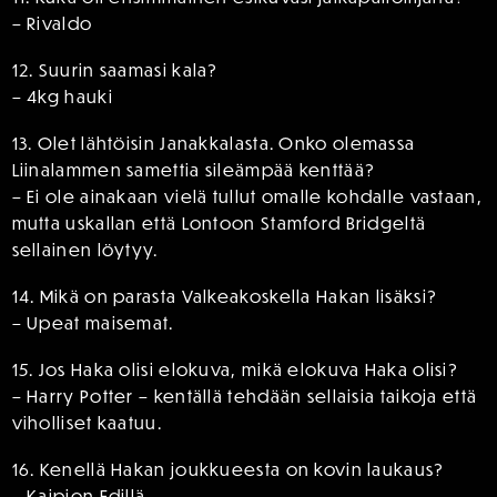
– Rivaldo
12. Suurin saamasi kala?
– 4kg hauki
13. Olet lähtöisin Janakkalasta. Onko olemassa
Liinalammen samettia sileämpää kenttää?
– Ei ole ainakaan vielä tullut omalle kohdalle vastaan,
mutta uskallan että Lontoon Stamford Bridgeltä
sellainen löytyy.
14. Mikä on parasta Valkeakoskella Hakan lisäksi?
– Upeat maisemat.
15. Jos Haka olisi elokuva, mikä elokuva Haka olisi?
– Harry Potter – kentällä tehdään sellaisia taikoja että
viholliset kaatuu.
16. Kenellä Hakan joukkueesta on kovin laukaus?
– Kaipion Edillä