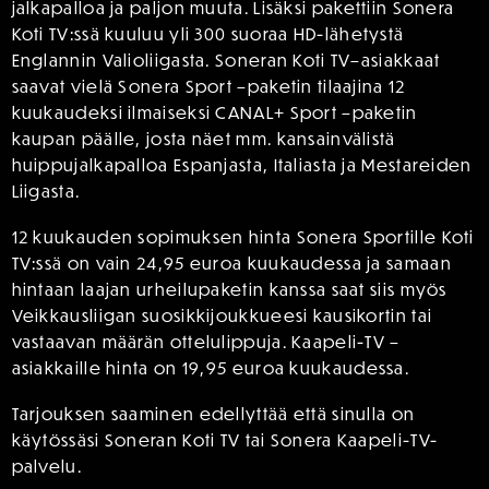
jalkapalloa ja paljon muuta. Lisäksi pakettiin Sonera
Koti TV:ssä kuuluu yli 300 suoraa HD-lähetystä
Englannin Valioliigasta. Soneran Koti TV–asiakkaat
saavat vielä Sonera Sport –paketin tilaajina 12
kuukaudeksi ilmaiseksi CANAL+ Sport –paketin
kaupan päälle, josta näet mm. kansainvälistä
huippujalkapalloa Espanjasta, Italiasta ja Mestareiden
Liigasta.
12 kuukauden sopimuksen hinta Sonera Sportille Koti
TV:ssä on vain 24,95 euroa kuukaudessa ja samaan
hintaan laajan urheilupaketin kanssa saat siis myös
Veikkausliigan suosikkijoukkueesi kausikortin tai
vastaavan määrän ottelulippuja. Kaapeli-TV –
asiakkaille hinta on 19,95 euroa kuukaudessa.
Tarjouksen saaminen edellyttää että sinulla on
käytössäsi Soneran Koti TV tai Sonera Kaapeli-TV-
palvelu.