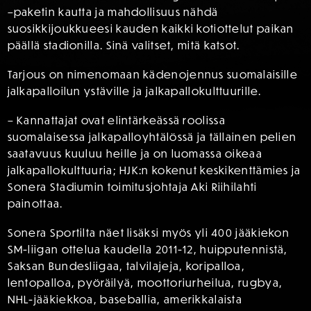
–paketin kautta ja mahdollisuus nähdä
suosikkijoukkueesi kauden kaikki kotiottelut paikan
päällä stadionilla. Sinä valitset, mitä katsot.
Tarjous on nimenomaan kädenojennus suomalaisille
jalkapalloilun ystäville ja jalkapallokulttuurille.
– Kannattajat ovat elintärkeässä roolissa
suomalaisessa jalkapalloyhtälössä ja tällainen pelien
saatavuus kuuluu heille ja on luomassa oikeaa
jalkapallokulttuuria; HJK:n kokenut keskikenttämies ja
Sonera Stadiumin toimitusjohtaja Aki Riihilahti
painottaa.
Sonera Sportilta näet lisäksi myös yli 400 jääkiekon
SM-liigan ottelua kaudella 2011-12, huipputennistä,
Saksan Bundesliigaa, talvilajeja, koripalloa,
lentopalloa, pyöräilyä, moottoriurheilua, rugbya,
NHL-jääkiekkoa, baseballia, amerikkalaista