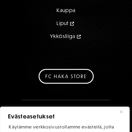
Kauppa
Liput
Ykkösliiga
FC HAKA STORE
Evästeasetukset
Käytämme verkkosivustollamme evästeitä, jotta