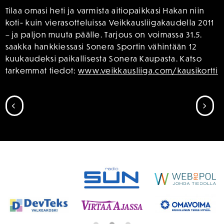
Tilaa omasi heti ja varmista aitiopaikkasi Hakan niin
koti- kuin vierasotteluissa Veikkausliigakaudella 2011
– ja paljon muuta päälle. Tarjous on voimassa 31.5.
saakka hankkiessasi Sonera Sportin vähintään 12
kuukaudeksi paikallisesta Sonera Kaupasta. Katso
tarkemmat tiedot:
www.veikkausliiga.com/kausikortti
SIIRRY EDELLISEEN
SII
SPONSORIT