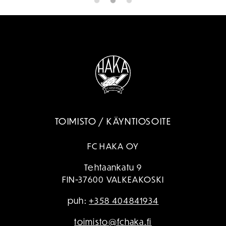
TOIMISTO / KÄYNTIOSOITE
FC HAKA OY
Tehtaankatu 9
FIN-37600 VALKEAKOSKI
puh:
+358 404841934
toimisto@fchaka.fi