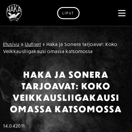
LIPUT
Siirry sisältöön
Etusivu
»
Uutiset
»
Haka ja Sonera tarjoavat: Koko
Veikkausliigakausi omassa katsomossa
HAKA JA SONERA
TARJOAVAT: KOKO
VEIKKAUSLIIGAKAUSI
OMASSA KATSOMOSSA
14.04
2011