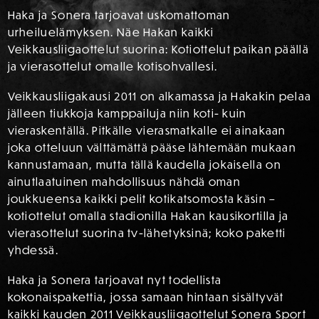
Haka ja Sonera tarjoavat uskomattoman
urheiluelämyksen. Näe Hakan kaikki
Veikkausliigaottelut suorina: Kotiottelut paikan päällä
ja vierasottelut omalle kotisohvallesi.
Veikkausliigakausi 2011 on alkamassa ja Hakakin pelaa
jälleen tiukkoja kamppailuja niin koti- kuin
vieraskentällä. Pitkälle vierasmatkalle ei ainakaan
joka otteluun välttämättä pääse lähtemään mukaan
kannustamaan, mutta tällä kaudella jokaisella on
ainutlaatuinen mahdollisuus nähdä oman
joukkueensa kaikki pelit kotikatsomosta käsin –
kotiottelut omalla stadionilla Hakan kausikortilla ja
vierasottelut suorina tv-lähetyksinä; koko paketti
yhdessä.
Haka ja Sonera tarjoavat nyt todellista
kokonaispakettia, jossa samaan hintaan sisältyvät
kaikki kauden 2011 Veikkausliigaottelut Sonera Sport