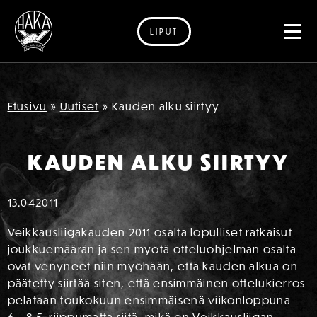
LIPUT
Siirry sisältöön
Etusivu
»
Uutiset
»
Kauden alku siirtyy
KAUDEN ALKU SIIRTYY
13.04
2011
Veikkausliigakauden 2011 osalta lopulliset ratkaisut
joukkuemäärän ja sen myötä otteluohjelman osalta
ovat venyneet niin myöhään, että kauden alkua on
päätetty siirtää siten, että ensimmäinen ottelukierros
pelataan toukokuun ensimmäisenä viikonloppuna