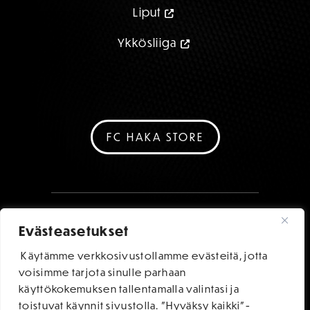
Liput
Ykkösliiga
FC HAKA STORE
Evästeasetukset
Käytämme verkkosivustollamme evästeitä, jotta
voisimme tarjota sinulle parhaan
käyttökokemuksen tallentamalla valintasi ja
toistuvat käynnit sivustolla. "Hyväksy kaikki"-