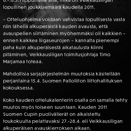
6.-.8.5. riippumatta siitä, mikä on Veikkausliigan
lopullinen joukkuemäärä kaudella 2011.
– Otteluohjelma voidaan vahvistaa lopullisesta vasta
niin lähellä alkuperäistä kauden avausta, että
avauspelien siirtäminen myöhemmäksi oli kaikkien –
ennen kaikkea liigaseurojen – kannalta pienempi
paha kuin alkuperäisestä aikataulusta kiinni
pitäminen, Veikkausliigan toimitusjohtaja Timo
Marjamaa toteaa.
Mahdollisia sarjajärjestelmän muutoksia käsitellään
perjantaina 15.4. Suomen Palloliiton liittohallituksen
kokouksessa.
Koko kauden ottelukalenterin osalta on samalla tehty
muutos myös toiseen suuntaan. Kauden 2011
Suomen Cupin puolivälierät on aikaistettu
toukokuulta pelattavaksi 27.-28.4. eli Veikkausliigan
alkuperäisen avauskierroksen aikaan.