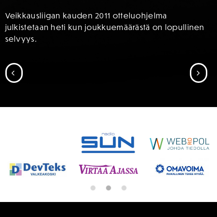
Veikkausliigan kauden 2011 otteluohjelma
julkistetaan heti kun joukkuemäärästä on lopullinen
selvyys.
SIIRRY EDELLISEEN
SII
SPONSORIT