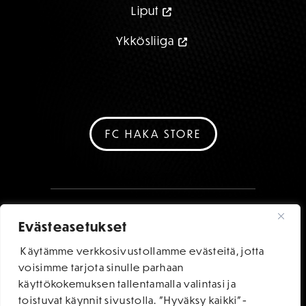
Liput
Ykkösliiga
FC HAKA STORE
Evästeasetukset
Käytämme verkkosivustollamme evästeitä, jotta
voisimme tarjota sinulle parhaan
käyttökokemuksen tallentamalla valintasi ja
toistuvat käynnit sivustolla. "Hyväksy kaikki"-