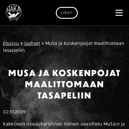
LIPUT
Siirry sisältöön
Etusivu
»
Uutiset
»
MuSa ja Koskenpojat maalittomaan
tasapeliin
MUSA JA KOSKENPOJAT
MAALITTOMAAN
TASAPELIIN
02.10
2009
Kakkosen nousukarsinnan toinen osaottelu MuSa:n ja