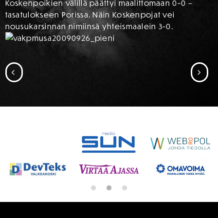
Koskenpoikien välillä päättyi maalittomaan 0-0 –
tasatulokseen Porissa. Näin Koskenpojat vei
nousukarsinnan nimiinsä yhteismaalein 3-0.
SIIRRY EDELLISEEN
SII
SPONSORIT