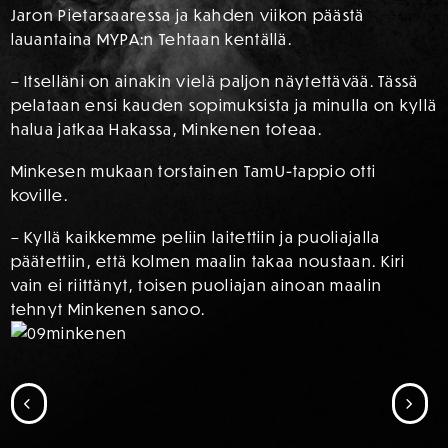
Jaron Pietarsaaressa ja kahden viikon päästä
lauantaina MYPA:n Tehtaan kentällä.
– Itselläni on ainakin vielä paljon näytettävää. Tässä
pelataan ensi kauden sopimuksista ja minulla on kyllä
halua jatkaa Hakassa, Minkenen toteaa.
Minkesen mukaan torstainen TamU-tappio otti
koville.
– Kyllä kaikkemme peliin laitettiin ja puoliajalla
päätettiin, että kolmen maalin takaa noustaan. Kiri
vain ei riittänyt, toisen puoliajan ainoan maalin
tehnyt Minkenen sanoo.
SIIRRY EDELLISEEN
SII