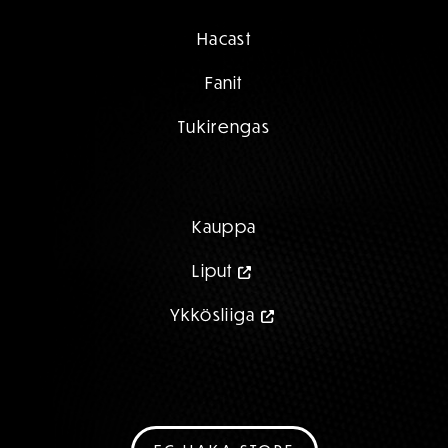
Hacast
Fanit
Tukirengas
Kauppa
Liput
Ykkösliiga