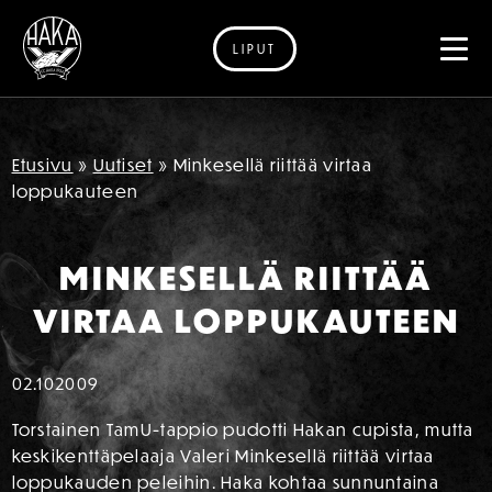
LIPUT
Siirry sisältöön
Etusivu
»
Uutiset
»
Minkesellä riittää virtaa
loppukauteen
MINKESELLÄ RIITTÄÄ
VIRTAA LOPPUKAUTEEN
02.10
2009
Torstainen TamU-tappio pudotti Hakan cupista, mutta
keskikenttäpelaaja Valeri Minkesellä riittää virtaa
loppukauden peleihin. Haka kohtaa sunnuntaina