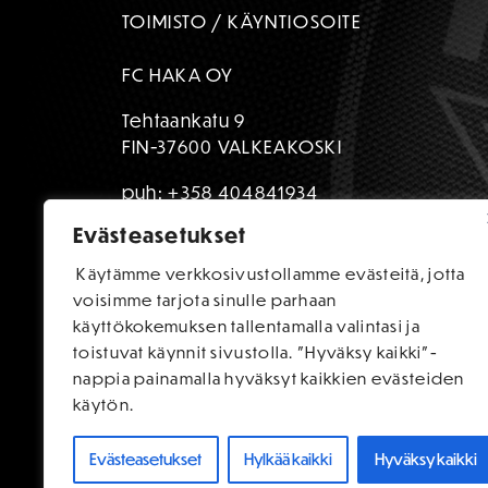
TOIMISTO / KÄYNTIOSOITE
FC HAKA OY
Tehtaankatu 9
FIN-37600 VALKEAKOSKI
puh:
+358 404841934
Evästeasetukset
toimisto@fchaka.fi
Käytämme verkkosivustollamme evästeitä, jotta
voisimme tarjota sinulle parhaan
käyttökokemuksen tallentamalla valintasi ja
toistuvat käynnit sivustolla. "Hyväksy kaikki"-
nappia painamalla hyväksyt kaikkien evästeiden
käytön.
Evästeasetukset
Hylkää kaikki
Hyväksy kaikki