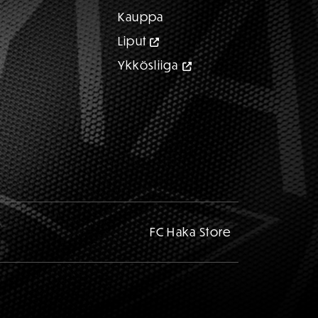
Kauppa
Liput
Ykkösliiga
FC Haka Store