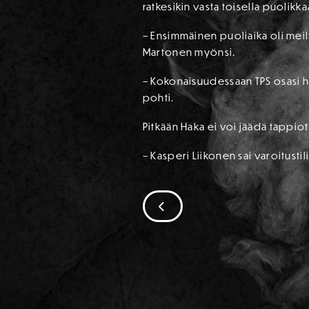
ratkesikin vasta toisella puolikkaa
– Ensimmäinen puoliaika oli meilt
Martonen myönsi.
– Kokonaisuudessaan TPS osasi h
pohti.
Pitkään Haka ei voi jäädä tappiot
– Kasperi Liikonen sai varoitusti
SIIRRY EDELLISEEN