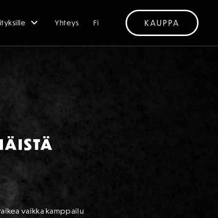
KAUPPA
ityksille
Yhteys
Fi
MÄISTÄ
 vaikea vaikka kamppailu