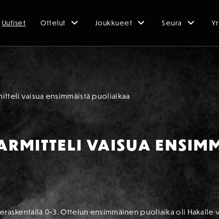
Uutiset
Ottelut
Joukkueet
Seura
Yr
itteli vaisua ensimmäistä puoliaikaa
RMITTELI VAISUA ENSIM
vieraskentällä 0-3. Ottelun ensimmäinen puoliaika oli Hakalle