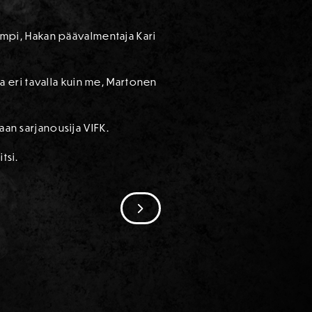
rempi, Hakan päävalmentaja Kari
 eri tavalla kuin me, Martonen
aan sarjanousija VIFK.
tsi.
SIIRRY SEURAAVAAN