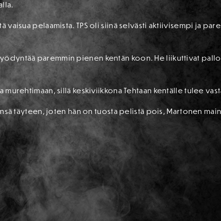
lla.
ä vaisua pelaamista. TPS oli siinä selvästi aktiivisempi ja pa
yödyntää paremmin pienen kentän koon. He liikuttivat palloa
a murehtimaan, sillä keskiviikkona Tehtaan kentälle tulee vast
linsä täyteen, joten hän on tuosta pelistä pois, Martonen maini