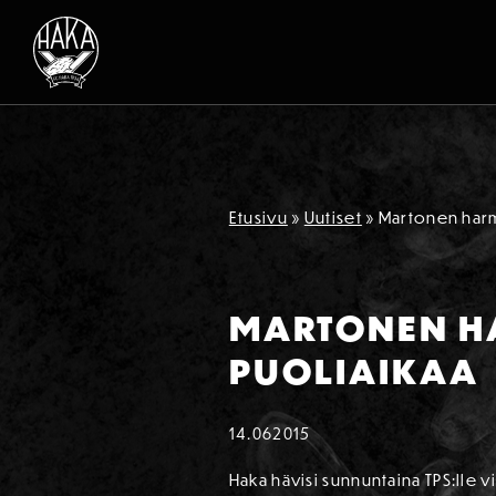
Siirry sisältöön
Etusivu
»
Uutiset
»
Martonen harm
MARTONEN HA
PUOLIAIKAA
14.06
2015
Haka hävisi sunnuntaina TPS:lle 