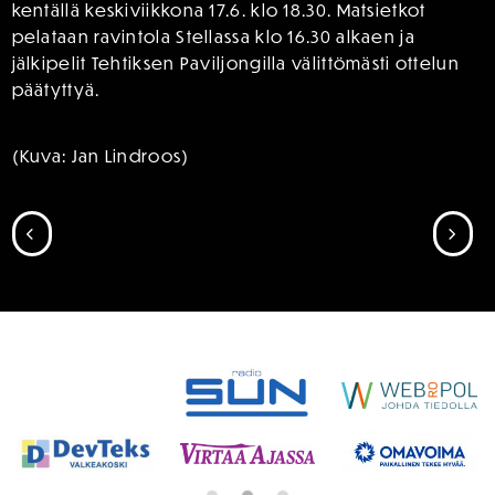
kentällä keskiviikkona 17.6. klo 18.30. Matsietkot
pelataan ravintola Stellassa klo 16.30 alkaen ja
jälkipelit Tehtiksen Paviljongilla välittömästi ottelun
päätyttyä.
(Kuva: Jan Lindroos)
SIIRRY EDELLISEEN
SII
SPONSORIT