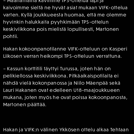
– Maanantaina kävimme TPS-ottelua läpi ja
kaivoimme sieltä ne hyvät asiat mukaan VIFK-ottelua
varten. Kyllä joukkueesta huomaa, että me olemme
hyvinkin halukkaita pyyhkimään TPS-ottelun
keskiviikkona pois mielistä lopullisesti, Martonen
pohtii.
Hakan kokoonpanotilanne VIFK-otteluun on Kasperi
Liikosen verran heikompi TPS-otteluun verrattuna.
– Kassun korttitili täyttyi Turussa, joten hän on
pelikiellossa keskiviikkona. Pitkäaikaispotilaita ei
nähdä vielä kokonpanossa ja Niilo Mäenpää sekä
Lauri Hakanen ovat edelleen U18-maajoukkueen
mukana, joten myös he ovat poissa kokoonpanosta,
Martonen päättää.
Hakan ja VIFK:n välinen Ykkösen ottelu alkaa Tehtaan