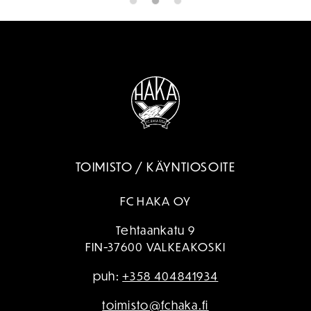
TOIMISTO / KÄYNTIOSOITE
FC HAKA OY
Tehtaankatu 9
FIN-37600 VALKEAKOSKI
puh:
+358 404841934
toimisto@fchaka.fi