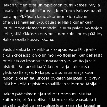
Hakan viiden ottelun tappioton putki katkesi tylyllä
tavalla sunnuntaina Turussa, kun Turun Palloseura oli
parempi Ykkösen kahdeksannen kierroksen
ottelussa maalein 3-0. Kauaa ei Haka kuitenkaan
joudu odottelemaan mahdollisuutta palata voittojen
tielle, sillä Ykkösen ensimmäinen kolmannes päättyy
Hakan osalta keskiviikkona.
Vastustajaksi keskiviikkona saapuu Vasa IFK, jonka
alku Ykkösessä on ollut mollivoittoinen. Kahdeksasta
ottelusta on irronn
ut ainoastaan yksi voitto ja viisi
pistettä. Se tarkoittaa Ykkösen sarjataulukossa
yhdeksättä sijaa. Haka putosi sunnuntain jälkeen
tauon jälkeen taulukossa pykälän alaspäin ja löytyy
tällä hetkellä 12 pisteen saaliillaan viidenneltä sijalta.
Hakan päävalmentaja Kari Martonen muistuttaa
kuitenkin, että edellisellä kierroksella vaasalaiset
saivat nipistettyä tasapelipisteen sarjan kärkipäähän