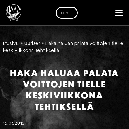
LIPUT
Siirry sisältöön
Etusivu
»
Uutiset
»
Haka haluaa palata voittojen tielle
keskiviikkona Tehtiksellä
HAKA HALUAA PALATA
VOITTOJEN TIELLE
KESKIVIIKKONA
TEHTIKSELLÄ
15.06
2015