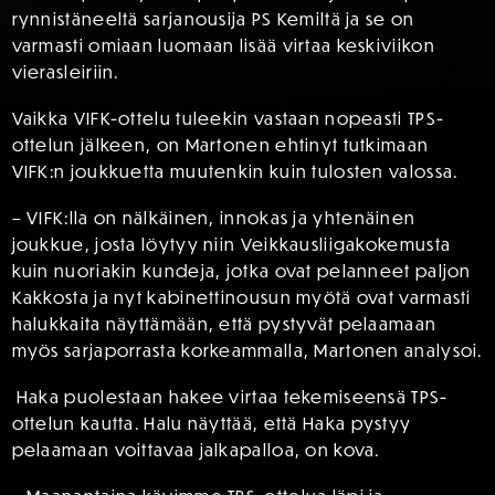
rynnistäneeltä sarjanousija PS Kemiltä ja se on
varmasti omiaan luomaan lisää virtaa keskiviikon
vierasleiriin.
Vaikka VIFK-ottelu tuleekin vastaan nopeasti TPS-
ottelun jälkeen, on Martonen ehtinyt tutkimaan
VIFK:n joukkuetta muutenkin kuin tulosten valossa.
– VIFK:lla on nälkäinen, innokas ja yhtenäinen
joukkue, josta löytyy niin Veikkausliigakokemusta
kuin nuoriakin kundeja, jotka ovat pelanneet paljon
Kakkosta ja nyt kabinettinousun myötä ovat varmasti
halukkaita näyttämään, että pystyvät pelaamaan
myös sarjaporrasta korkeammalla, Martonen analysoi.
Haka puolestaan hakee virtaa tekemiseensä TPS-
ottelun kautta. Halu näyttää, että Haka pystyy
pelaamaan voittavaa jalkapalloa, on kova.