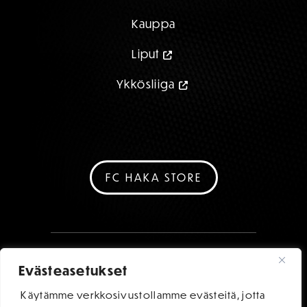
Kauppa
Liput
Ykkösliiga
FC HAKA STORE
Evästeasetukset
Käytämme verkkosivustollamme evästeitä, jotta