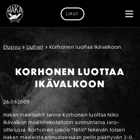
LIPUT
Siirry sisältöön
Etusivu
»
Uutiset
»
Korhonen luottaa Ikävalkoon
KORHONEN LUOTTAA
IKÄVALKOON
26.06
2009
Hakan maalivahti Janne Korhonen luottaa Niko
Ikävalkon maalintekotaitoon sunnuntaina Jaro-
ottelussa. Korhonen uskoo ”Nitin” tekevän toisen
Hakan maaleista ennustaessaan pelin päättyvän 2-0.