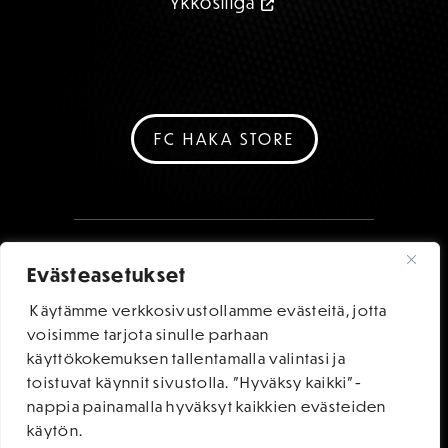
Ykkösliiga
FC HAKA STORE
Evästeasetukset
Käytämme verkkosivustollamme evästeitä, jotta
voisimme tarjota sinulle parhaan
käyttökokemuksen tallentamalla valintasi ja
toistuvat käynnit sivustolla. "Hyväksy kaikki"-
nappia painamalla hyväksyt kaikkien evästeiden
käytön.