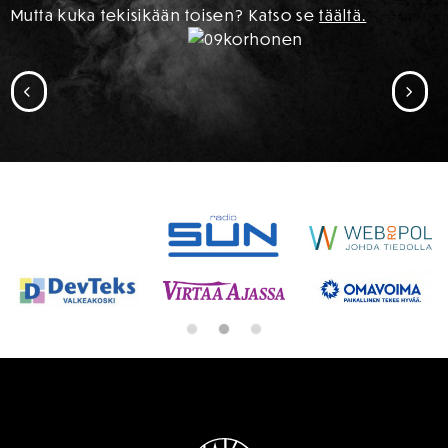
Mutta kuka tekisikään toisen? Katso se
täältä.
SIIRRY EDELLISEEN
SII
SPONSORIT