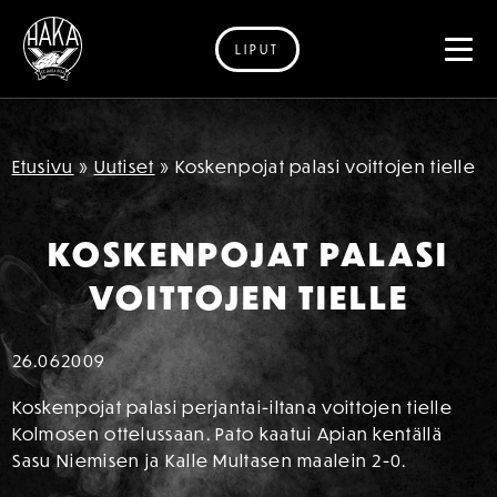
LIPUT
Siirry sisältöön
Etusivu
»
Uutiset
»
Koskenpojat palasi voittojen tielle
KOSKENPOJAT PALASI
VOITTOJEN TIELLE
26.06
2009
Koskenpojat palasi perjantai-iltana voittojen tielle
Kolmosen ottelussaan. Pato kaatui Apian kentällä
Sasu Niemisen ja Kalle Multasen maalein 2-0.