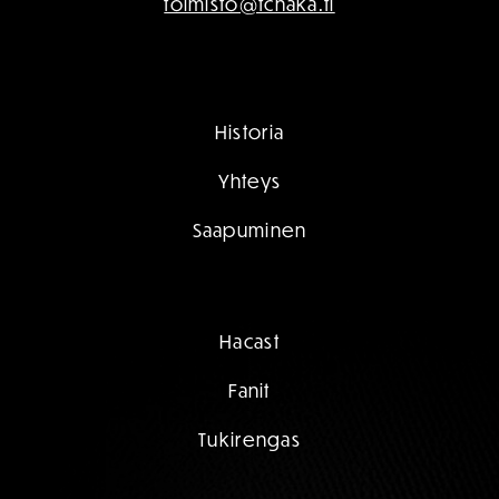
toimisto@fchaka.fi
Historia
Yhteys
Saapuminen
Hacast
Fanit
Tukirengas