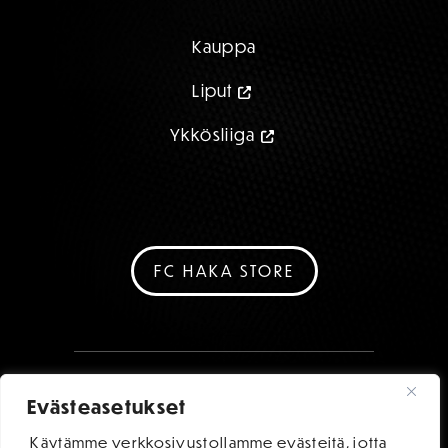
Kauppa
Liput
Ykkösliiga
FC HAKA STORE
Evästeasetukset
Käytämme verkkosivustollamme evästeitä, jotta