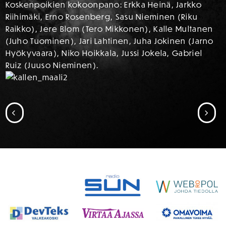
Koskenpoikien kokoonpano: Erkka Heinä, Jarkko
Riihimäki, Erno Rosenberg, Sasu Nieminen (Riku
Raikko), Jere Blom (Tero Mikkonen), Kalle Multanen
(Juho Tuominen), Jari Lahtinen, Juha Jokinen (Jarno
Hyökyvaara), Niko Hoikkala, Jussi Jokela, Gabriel
Ruiz (Juuso Nieminen).
SIIRRY EDELLISEEN
SII
SPONSORIT