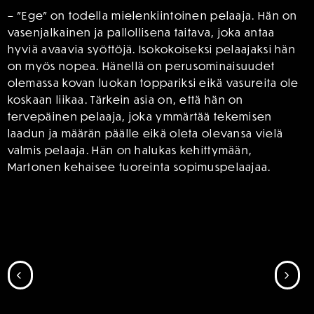
– ”Ege” on todella mielenkiintoinen pelaaja. Hän on
vasenjalkainen ja pallollisena taitava, joka antaa
hyviä avaavia syöttöjä. Isokokoiseksi pelaajaksi hän
on myös nopea. Hänellä on perusominaisuudet
olemassa kovan luokan toppariksi eikä vasureita ole
koskaan liikaa. Tärkein asia on, että hän on
tervepäinen pelaaja, joka ymmärtää tekemisen
laadun ja määrän päälle eikä oleta olevansa vielä
valmis pelaaja. Hän on halukas kehittymään,
Martonen kehaisee tuoreinta sopimuspelaajaa.
SIIRRY EDELLISEEN
SII