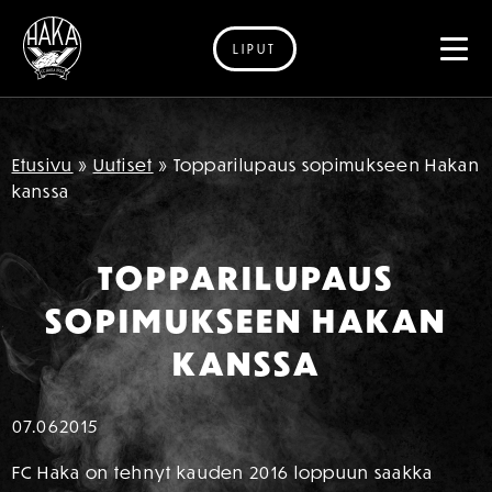
LIPUT
Siirry sisältöön
Etusivu
»
Uutiset
»
Topparilupaus sopimukseen Hakan
kanssa
TOPPARILUPAUS
SOPIMUKSEEN HAKAN
KANSSA
07.06
2015
FC Haka on tehnyt kauden 2016 loppuun saakka