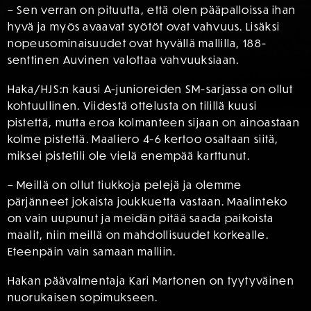
– Sen verran on pituutta, että olen pääpalloissa ihan
hyvä ja myös avaavat syötöt ovat vahvuus. Lisäksi
nopeusominaisuudet ovat hyvällä mallilla, 188-
senttinen Auvinen valottaa vahvuuksiaan.
Haka/HJS:n kausi A-junioreiden SM-sarjassa on ollut
kohtuullinen. Viidestä ottelusta on tilillä kuusi
pistettä, mutta eroa kolmanteen sijaan on ainoastaan
kolme pistettä. Maaliero 4-6 kertoo osaltaan siitä,
miksei pistetili ole vielä enempää karttunut.
– Meillä on ollut tiukkoja pelejä ja olemme
pärjänneet jokaista joukkuetta vastaan. Maalinteko
on vain uupunut ja meidän pitää saada paikoista
maalit, niin meillä on mahdollisuudet korkealle.
Eteenpäin vain samaan malliin.
Hakan päävalmentaja Kari Martonen on tyytyväinen
nuorukaisen sopimukseen.