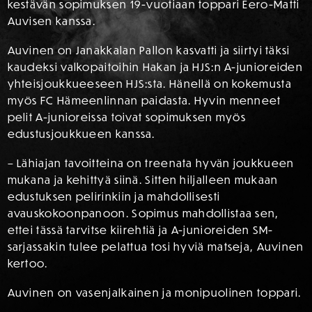
kestävän sopimuksen 19-vuotiaan toppari Eero-Matti
Auvisen kanssa.
Auvinen on Janakkalan Pallon kasvatti ja siirtyi täksi
kaudeksi valkopaitoihin Hakan ja HJS:n A-junioreiden
yhteisjoukkueeseen HJS:sta. Hänellä on kokemusta
myös FC Hämeenlinnan paidasta. Hyvin menneet
pelit A-junioreissa toivat sopimuksen myös
edustusjoukkueen kanssa.
– Lähiajan tavoitteina on treenata hyvän joukkueen
mukana ja kehittyä siinä. Sitten hiljalleen mukaan
edustuksen pelirinkiin ja mahdollisesti
avauskokoonpanoon. Sopimus mahdollistaa sen,
ettei tässä tarvitse kiirehtiä ja A-junioreiden SM-
sarjassakin tulee pelattua tosi hyviä matseja, Auvinen
kertoo.
Auvinen on vasenjalkainen ja monipuolinen toppari.