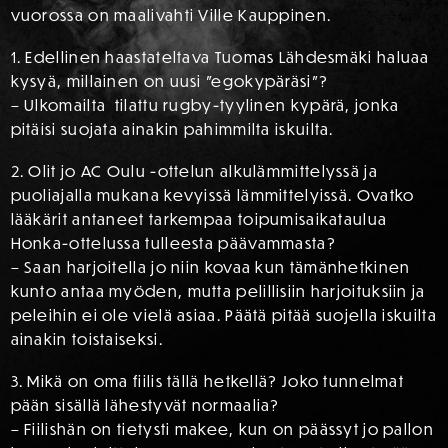
vuorossa on maalivahti Ville Kauppinen.
1. Edellinen haastateltava Tuomas Lähdesmäki haluaa
kysyä, millainen on uusi ”egokypäräsi”?
– Ulkomailta tilattu rugby-tyylinen kypärä, jonka
pitäisi suojata ainakin pahimmilta iskuilta.
2. Olit jo AC Oulu -ottelun alkulämmittelyssä ja
puoliajalla mukana kevyissä lämmittelyissä. Ovatko
lääkärit antaneet tarkempaa toipumisaikataulua
Honka-ottelussa tulleesta päävammasta?
– Saan harjoitella jo niin kovaa kun tämänhetkinen
kunto antaa myöden, mutta pelillisiin harjoituksiin ja
peleihin ei ole vielä asiaa. Päätä pitää suojella iskuilta
ainakin toistaiseksi.
3. Mikä on oma fiilis tällä hetkellä? Joko tunnelmat
pään sisällä lähestyvät normaalia?
– Fiilishän on tietysti makee, kun on päässyt jo pallon