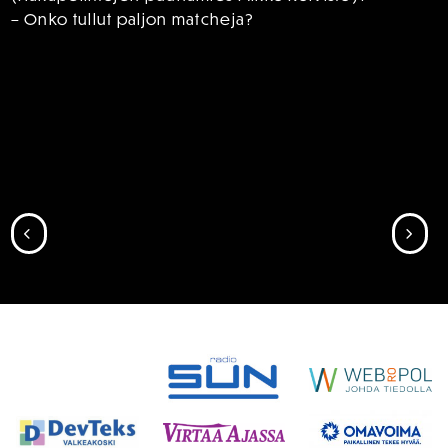
– Onko tullut paljon matcheja?
SIIRRY EDELLISEEN
SII
SPONSORIT