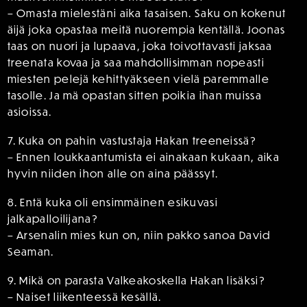
– Omasta mielestäni aika tasaisen. Saku on kokenut
äijä joka opastaa meitä nuorempia kentällä. Joonas
taas on nuori ja lupaava, joka toivottavasti jaksaa
treenata kovaa ja saa mahdollisimman nopeasti
miesten pelejä kehittyäkseen vielä paremmalle
tasolle. Ja mä opastan sitten poikia ihan muissa
asioissa.
7. Kuka on pahin vastustaja Hakan treeneissä?
– Ennen loukkaantumista ei ainakaan kukaan, aika
hyvin niiden ihon alle on aina päässyt.
8. Entä kuka oli ensimmäinen esikuvasi
jalkapalloilijana?
– Arsenalin mies kun on, niin pakko sanoa David
Seaman.
9. Mikä on parasta Valkeakoskella Hakan lisäksi?
– Naiset liikenteessä kesällä.