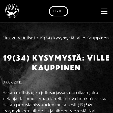
LIPUT
Siirry sisältöön
Etusivu
»
Uutiset
»
19(34) kysymystä: Ville Kauppinen
19(34) KYSYMYSTÄ: VILLE
KAUPPINEN
07.06
2015
Hakan nettisivujen juttusarjassa vuorollaan joku
pelaaja, tai muu seuran lähellä oleva henkilö, vastaa
Hakan perustamisvuoden mukaisesti (19)34:n
kysymykseen aiheesta ja aiheen vierestä. Nyt