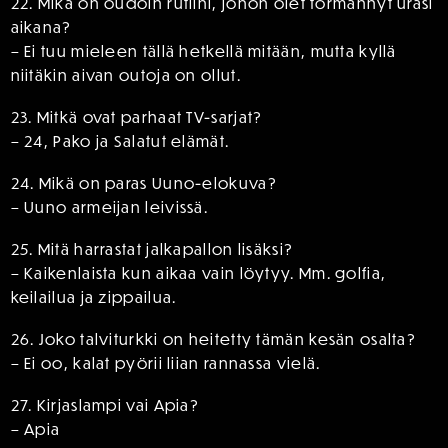
22. Mikä on oudoin rutiini, johon olet törmännyt urasi
aikana?
– Ei tuu mieleen tällä hetkellä mitään, mutta kyllä
niitäkin aivan outoja on ollut.
23. Mitkä ovat parhaat TV-sarjat?
– 24, Pako ja Salatut elämät.
24. Mikä on paras Uuno-elokuva?
– Uuno armeijan leivissä.
25. Mitä harrastat jalkapallon lisäksi?
– Kaikenlaista kun aikaa vain löytyy. Mm. golfia,
keilailua ja zippailua.
26. Joko talviturkki on heitetty tämän kesän osalta?
– Ei oo, kalat pyörii liian rannassa vielä.
27. Kirjaslampi vai Apia?
– Apia