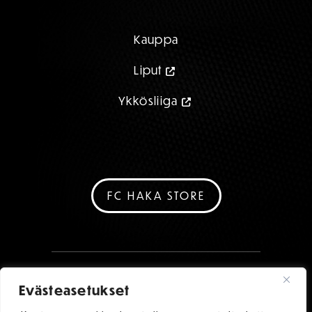
Kauppa
Liput
Ykkösliiga
FC HAKA STORE
Evästeasetukset