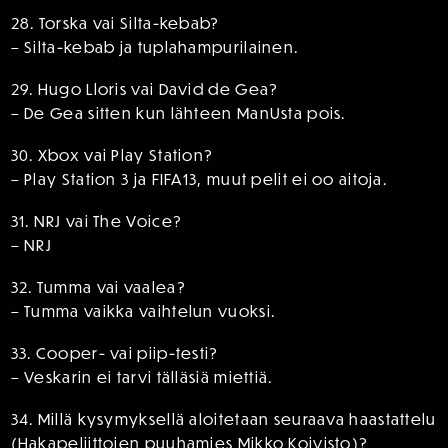
28. Torska vai Silta-kebab?
– Silta-kebab ja tuplahampurilainen.
29. Hugo Lloris vai David de Gea?
– De Gea sitten kun lähteen ManUsta pois.
30. Xbox vai Play Station?
– Play Station 3 ja FIFA13, muut pelit ei oo aitoja.
31. NRJ vai The Voice?
– NRJ
32. Tumma vai vaalea?
– Tumma vaikka vaihtelun vuoksi.
33. Cooper- vai piip-testi?
– Veskarin ei tarvi tälläsiä miettiä.
34. Millä kysymyksellä aloitetaan seuraava haastattelu
(Hakapeliittojen puuhamies Mikko Koivisto)?