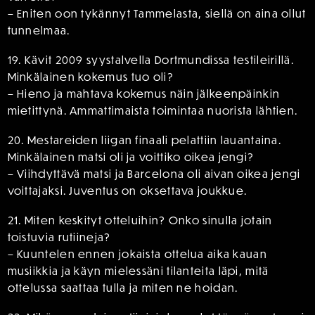
– Eniten oon tykännyt Tammelasta, siellä on aina ollut
tunnelmaa.
19. Kävit 2009 syystalvella Dortmundissa testileirillä.
Minkälainen kokemus tuo oli?
– Hieno ja mahtava kokemus näin jälkeenpäinkin
mietittynä. Ammattimaista toimintaa nuorista lähtien.
20. Mestareiden liigan finaali pelattiin lauantaina.
Minkälainen matsi oli ja voittiko oikea jengi?
– Viihdyttävä matsi ja Barcelona oli aivan oikea jengi
voittajaksi. Juventus on oksettava joukkue.
21. Miten keskityt otteluihin? Onko sinulla jotain
toistuvia rutiineja?
– Kuuntelen ennen jokaista ottelua aika kauan
musiikkia ja käyn mielessäni tilanteita läpi, mitä
ottelussa saattaa tulla ja miten ne hoidan.