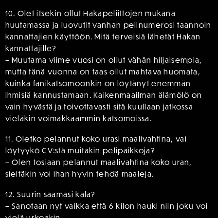
10. Olet itsekin ollut Hakapeliittojen mukana
huutamassa ja luovutit vanhan pelinumerosi taannoin
kannattajien käyttöön. Mitä terveisiä lähetät Hakan
kannattajille?
– Muutama viime vuosi on ollut vähän hiljaisempia,
mutta tänä vuonna on taas ollut mahtava huomata,
kuinka fanikatsomoonkin on löytänyt enemmän
ihmisiä kannustamaan. Kaikenmaailman älämölö on
vain hyvästä ja toivottavasti sitä kuullaan jatkossa
vieläkin voimakkaammin katsomoissa.
11. Oletko pelannut koko urasi maalivahtina, vai
löytyykö CV:stä muitakin pelipaikkoja?
– Olen tosiaan pelannut maalivahtina koko uran,
sieltäkin voi ihan hyvin tehdä maaleja.
12. Suurin saamasi kala?
– Sanotaan nyt vaikka että 6 kilon hauki niin joku voi
vielä uskoakin.