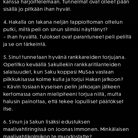
kanssa harjoittelemaan. Tunnelmat ovat olleet pään
sisällä jo pitkään ihan hyvät.
4. Hakalla on takana neljän tappiottoman ottelun
putki, miltä peli on sinun silmiisi näyttänyt?
– Ihan hyvältä. Tulokset ovat parantuneet peli peliltä
ja se on tärkeintä.
5. Sinut tunnetaan hyvänä rankkareiden torjujana.
Opetitko keväällä Sakullekin rankkaritilanteiden
salaisuudet, kun Saku koppasi MuSaa vastaan
pilkkukisassa kolme kutia ja torjui Hakan jatkoon?
– Kävin tosiaan kyseisen pelin jatkoajan jälkeen
kertomassa oman mielipiteeni torjua niitä, mutta
halusin painottaa, että tekee lopulliset päätökset
itse.
6. Sinun ja Sakun lisäksi edustuksen
maalivahtiringissä on Joonas Immonen. Minkälaisen
maalivahtikolmikon te muodostatte?