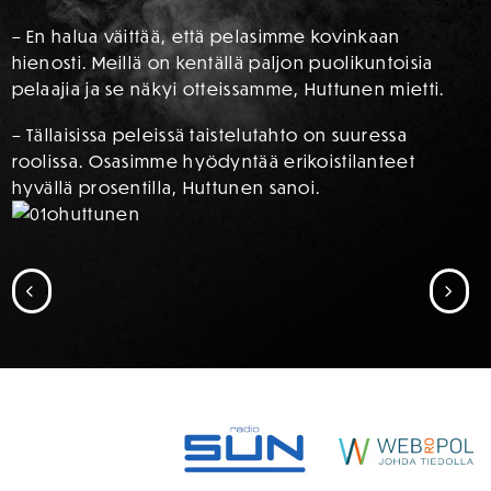
– En halua väittää, että pelasimme kovinkaan
hienosti. Meillä on kentällä paljon puolikuntoisia
pelaajia ja se näkyi otteissamme, Huttunen mietti.
– Tällaisissa peleissä taistelutahto on suuressa
roolissa. Osasimme hyödyntää erikoistilanteet
hyvällä prosentilla, Huttunen sanoi.
SIIRRY EDELLISEEN
SII
SPONSORIT