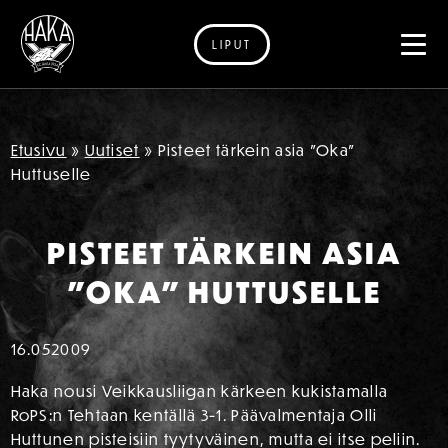
LIPUT
Siirry sisältöön
Etusivu
»
Uutiset
»
Pisteet tärkein asia ”Oka”
Huttuselle
PISTEET TÄRKEIN ASIA
”OKA” HUTTUSELLE
16.05
2009
Haka nousi Veikkausliigan kärkeen kukistamalla
RoPS:n Tehtaan kentällä 3-1. Päävalmentaja Olli
Huttunen pisteisiin tyytyväinen, mutta ei itse peliin.