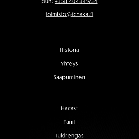
puh:
+358 404841934
toimisto@fchaka.fi
Historia
Yhteys
Saapuminen
Hacast
Fanit
Tukirengas