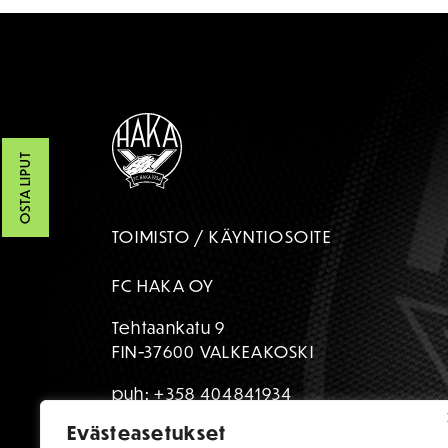
OSTA LIPUT
TOIMISTO / KÄYNTIOSOITE
FC HAKA OY
Tehtaankatu 9
FIN-37600 VALKEAKOSKI
puh:
+358 404841934
Evästeasetukset
toimisto@fchaka.fi