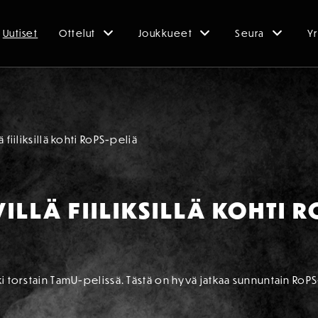
Uutiset
Ottelut
Joukkueet
Seura
Yr
 fiiliksillä kohti RoPS-peliä
LLÄ FIILIKSILLÄ KOHTI R
uki torstain TamU-pelissä. Tästä on hyvä jatkaa sunnuntain Ro