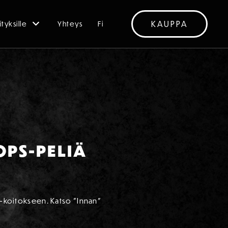
KAUPPA
ityksille
Yhteys
Fi
OPS-PELIÄ
PS-koitokseen. Katso ”Innan”