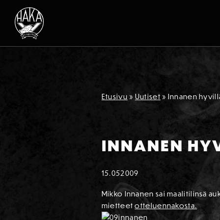
Siirry sisältöön
Etusivu
»
Uutiset
»
Innanen hyvillä
INNANEN HYVI
15.05
2009
Mikko Innanen sai maalitilinsä a
mietteet
otteluennakosta.