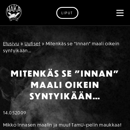
LIPUT
Siirry sisältöön
Etusivu
»
Uutiset
»
Mitenkäs se ”Innan” maali oikein
syntyikään…
MITENKÄS SE ”INNAN”
MAALI OIKEIN
SYNTYIKÄÄN…
14.05
2009
Mikko Innasen maalin ja muut TamU-pelin maukkaat