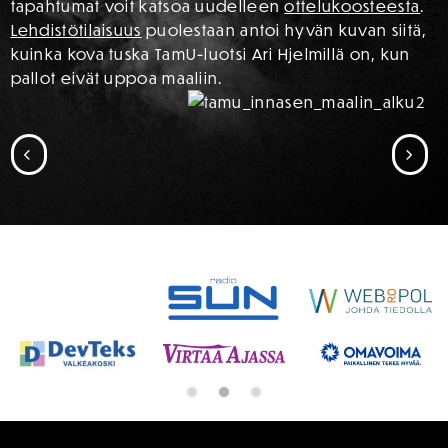
tapahtumat voit katsoa uudelleen
ottelukoosteesta
.
Lehdistötilaisuus
puolestaan antoi hyvän kuvan siitä,
kuinka kova tuska TamU-luotsi Ari Hjelmillä on, kun
pallot eivät uppoa maaliin.
SIIRRY EDELLISEEN
SII
SPONSORIT