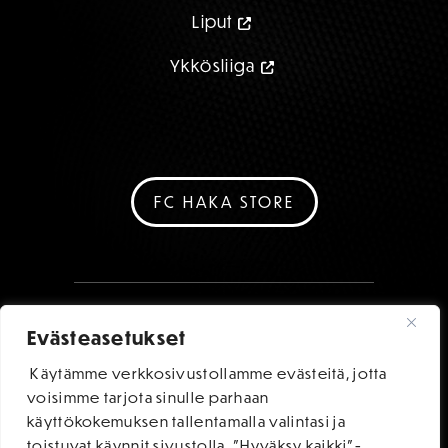
Liput
Ykkösliiga
FC HAKA STORE
Evästeasetukset
Käytämme verkkosivustollamme evästeitä, jotta
voisimme tarjota sinulle parhaan
käyttökokemuksen tallentamalla valintasi ja
toistuvat käynnit sivustolla. "Hyväksy kaikki"-