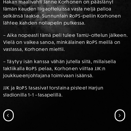
Hakan maalivahti Janne Korhonen on päästänyt
tämän kauden liigaotteluissa vasta neljä palloa
selkänsä taakse. Sunnuntain RoPS-peliin Korhonen
lähtee kahden nollapelin putkessa.
– Aika nopeasti tämä peli tulee TamU-ottelun jälkeen.
Vielä on vaikea sanoa, minkälainen RoPS meillä on
vastassa, Korhonen miettii.
– Täytyy isän kanssa vähän jutella siitä, millaisella
taktiikalla RoPS pelaa, Korhonen viittaa JJK:n
joukkueenjohtajana toimivaan isäänsä.
JJK ja RoPS tasasivat torstaina pisteet Harjun
stadionilla 1-1 –tasapelillä.
SIIRRY EDELLISEEN
SII