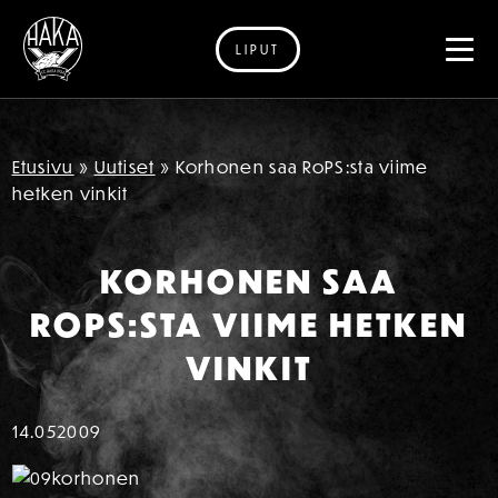
LIPUT
Siirry sisältöön
Etusivu
»
Uutiset
»
Korhonen saa RoPS:sta viime
hetken vinkit
KORHONEN SAA
ROPS:STA VIIME HETKEN
VINKIT
14.05
2009