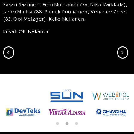
Sakari Saarinen, Eetu Muinonen (76. Niko Markkula),
Jarno Mattila (88. Patrick Poutiainen, Venance Zézé
(83. Obi Metzger), Kalle Multanen.
Kuvat: Olli Nykänen
SIIRRY EDELLISEEN
SII
SPONSORIT