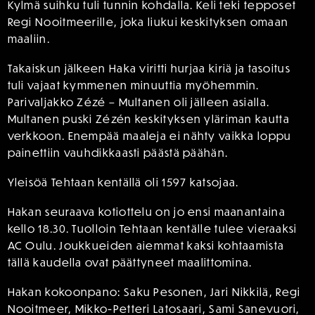
Kylmä suihku tuli tunnin kohdalla. Keli teki tepposet
Regi Nooitmeerille, joka liukui keskityksen omaan
maaliin.
Takaiskun jälkeen Haka viritti hurjaa kiriä ja tasoitus
tuli vajaat kymmenen minuuttia myöhemmin.
Parivaljakko Zézé – Multanen oli jälleen asialla.
Multanen puski Zézén keskityksen yläriman kautta
verkkoon. Enempää maaleja ei nähty vaikka loppu
painettiin vauhdikkaasti päästä päähän.
Yleisöä Tehtaan kentällä oli 1597 katsojaa.
Hakan seuraava kotiottelu on jo ensi maanantaina
kello 18.30. Tuolloin Tehtaan kentälle tulee vieraaksi
AC Oulu. Joukkueiden aiemmat kaksi kohtaamista
tällä kaudella ovat päättyneet maalittomina.
Hakan kokoonpano: Saku Pesonen, Jari Nikkilä, Regi
Nooitmeer, Mikko-Petteri Latosaari, Sami Sanevuori,