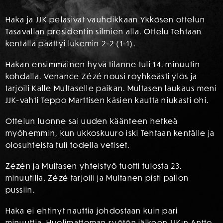
Haka ja JJK pelasivat vauhdikkaan Ykkösen ottelun
Tasavallan presidentin silmien alla. Ottelu Tehtaan
kentällä päättyi lukemin 2-2 (1-1).
Hakan ensimmäinen hyvä tilanne tuli 14. minuutin
kohdalla. Venance Zézé nousi röyhkeästi ylös ja
tarjoili Kalle Multaselle paikan. Multasen laukaus meni
JJK-vahti Teppo Marttisen käsien kautta niukasti ohi.
Ottelun luonne sai uuden käänteen hetkeä
myöhemmin, kun ukkoskuuro iski Tehtaan kentälle ja
olosuhteista tuli todella vetiset.
Zézén ja Multasen yhteistyö tuotti tulosta 23.
minuutilla. Zézé tarjoili ja Multanen pisti pallon
pussiin.
Haka ei ehtinyt nauttia johdostaan kuin pari
minuuttia. Huolimattoman syötön jälkeen JJK:n Antto