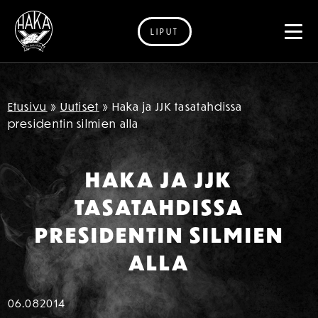
LIPUT
Siirry sisältöön
Etusivu
»
Uutiset
»
Haka ja JJK tasatahdissa
presidentin silmien alla
HAKA JA JJK
TASATAHDISSA
PRESIDENTIN SILMIEN
ALLA
06.08
2014