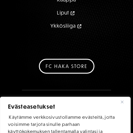
Liput
Ykkösliiga
FC HAKA STORE
Evästeasetukset
Käytämme verkkosivustollamme evästeitä, jotta
voisimme tarjota sinulle parhaan
käyttökokemuksen tallentamalla valintasi ja