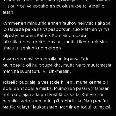
Hilska irtosi valkopaitojen puolustukselta ja peli oli
tasan.
Kymmenen minuuttia ennen taukovihellystä Haka sai
loistavasta paikasta vapaapotkun, tuo Mattilan yritys
kilpistyi muuriin. Patrick Poutiainen pääsi
jatkotilanteesta kokeilemaan, mutta JJK:n puolustus
uhrautui senkin kudin eteen.
Aivan ensimmäisen puoliajan lopussa Eetu
Muinosella oli huippupaikka, mutta veto muutamasta
metristä suuntautui yli JJK-maalin.
Toisella puoliajalla vesisade hiljeni, mutta kenttä oli
edelleen todella märkä. Muinonen pääsi yrittämään
heti puoliajan alkuun hyvältä paikalta. Kotiyleisön
harmiksi veto suuntautui päin Marttista. Pian perään
Mattila väläytti laukaustaan, Marttinen torjui kulmaksi.