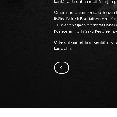
kentälle. Ja onhan meillä sarjan p
Oman mielenkiintonsa otteluun t
lisäksi Patrick Poutiainen on JJK
JJK:ssa sen sijaan potkivat Hak
Korhonen, jolta Saku Pesonen pe
Ottelu alkaa Tehtaan kentällä tor
kaudella.
SIIRRY EDELLISEEN
SPONSORIT