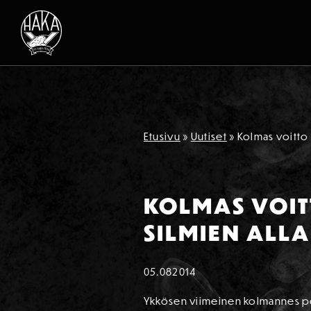
Siirry sisältöön
Etusivu
»
Uutiset
»
Kolmas voitto 
KOLMAS VOIT
SILMIEN ALLA
05.08
2014
Ykkösen viimeinen kolmannes potk