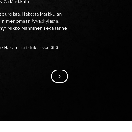
istää Markkula.
seuroista. Hakasta Markkulan
eksi nimenomaan Jyväskylästä.
änyt Mikko Manninen sekä Janne
le Hakan puristuksessa tällä
SIIRRY SEURAAVAAN