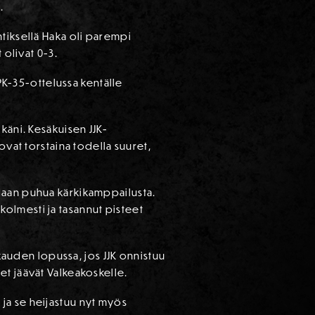
.
tiksellä Haka oli parempi
 olivat 0-3.
 PK-35-ottelussa kentälle
käni. Kesäkuisen JJK-
ovat torstaina todella suuret,
daan puhua kärkikamppailusta.
 kolmesti ja tasannut pisteet
 kauden lopussa, jos JJK onnistuu
et jäävät Valkeakoskelle.
ä ja se heijastuu nyt myös