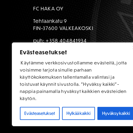
FC HAKA OY
Tehtaankatu 9
FIN-37600 VALKEAKOSKI
puh:
+358 404841934
Evästeasetukset
toimisto@fchaka.fi
Käytämme verkkosivustollamme evästeitä, jotta
voisimme tarjota sinulle parhaan
käyttökokemuksen tallentamalla valintasi ja
toistuvat käynnit sivustolla. "Hyväksy kaikki"-
nappia painamalla hyväksyt kaikkien evästeiden
käytön.
Evästeasetukset
Hylkää kaikki
Hyväksy kaikki