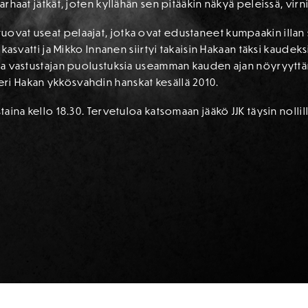
arhaat jätkät, joten kyllähän sen pitääkin näkyä peleissä, virn
uovat useat pelaajat, jotka ovat edustaneet kumpaakin illan 
:n kasvatti ja Mikko Innanen siirtyi takaisin Hakaan täksi kaud
assa vastustajan puolustuksia useamman kauden ajan nöyryytt
ri Hakan ykkösvahdin hanskat kesällä 2010.
staina kello 18.30. Tervetuloa katsomaan jääkö JJK täysin nollil