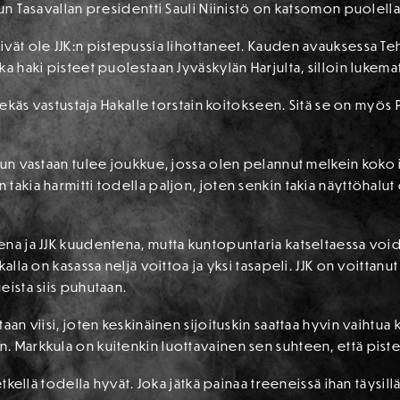
un Tasavallan presidentti Sauli Niinistö on katsomon puolella
vät ole JJK:n pistepussia lihottaneet. Kauden avauksessa Teh
a haki pisteet puolestaan Jyväskylän Harjulta, silloin lukemat
elekäs vastustaja Hakalle torstain koitokseen. Sitä se on myös
kun vastaan tulee joukkue, jossa olen pelannut melkein koko i
akia harmitti todella paljon, joten senkin takia näyttöhalut 
ena ja JJK kuudentena, mutta kuntopuntaria katseltaessa voi
alla on kasassa neljä voittoa ja yksi tasapeli. JJK on voittanut
eista siis puhutaan.
aan viisi, joten keskinäinen sijoituskin saattaa hyvin vaihtua
 Markkula on kuitenkin luottavainen sen suhteen, että piste
etkellä todella hyvät. Joka jätkä painaa treeneissä ihan täysill