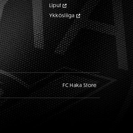
Liput
Ykkösliiga
FC Haka Store