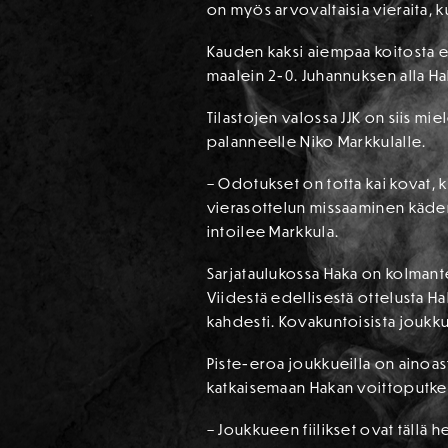
on myös arvovaltaisia vieraita, k
Kauden kaksi aiempaa koitosta ei
maalein 2-0. Juhannuksen alla Hak
Tilastojen valossa JJK on siis mi
palanneelle Niko Markkulalle.
– Odotukset on totta kai kovat, 
vierasottelun missaaminen käden t
intoilee Markkula.
Sarjataulukossa Haka on kolmant
Viidestä edellisestä ottelusta Hak
kahdesti. Kovakuntoisista joukku
Piste-eroa joukkueilla on ainoast
katkaisemaan Hakan voittoputken.
– Joukkueen fiilikset ovat tällä h