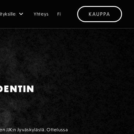
KAUPPA
ityksille
Yhteys
Fi
DENTIN
n JJK:n Jyväskylästä. Ottelussa