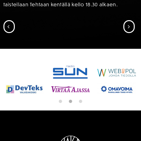
taistellaan Tehtaan kentällä kello 18.30 alkaen.
SIIRRY EDELLISEEN
SII
SPONSORIT