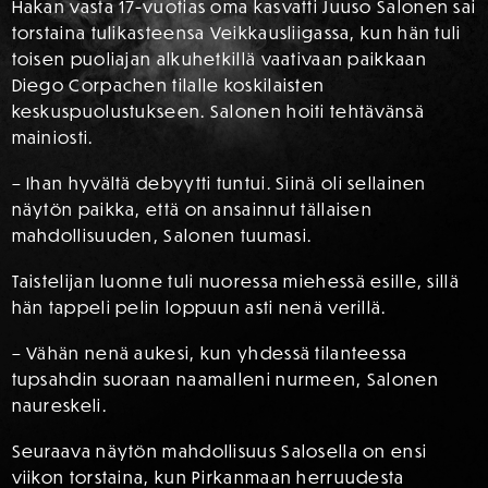
Hakan vasta 17-vuotias oma kasvatti Juuso Salonen sai
torstaina tulikasteensa Veikkausliigassa, kun hän tuli
toisen puoliajan alkuhetkillä vaativaan paikkaan
Diego Corpachen tilalle koskilaisten
keskuspuolustukseen. Salonen hoiti tehtävänsä
mainiosti.
– Ihan hyvältä debyytti tuntui. Siinä oli sellainen
näytön paikka, että on ansainnut tällaisen
mahdollisuuden, Salonen tuumasi.
Taistelijan luonne tuli nuoressa miehessä esille, sillä
hän tappeli pelin loppuun asti nenä verillä.
– Vähän nenä aukesi, kun yhdessä tilanteessa
tupsahdin suoraan naamalleni nurmeen, Salonen
naureskeli.
Seuraava näytön mahdollisuus Salosella on ensi
viikon torstaina, kun Pirkanmaan herruudesta