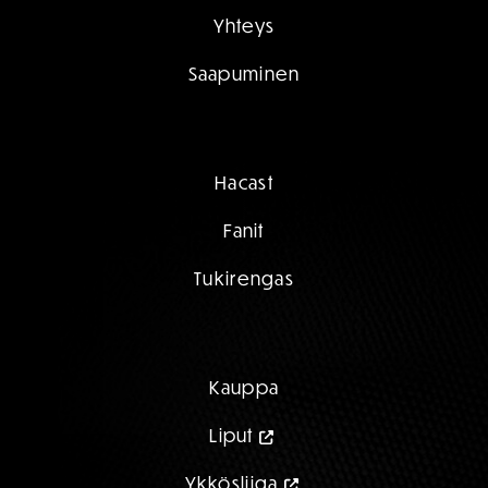
Yhteys
Saapuminen
Hacast
Fanit
Tukirengas
Kauppa
Liput
Ykkösliiga