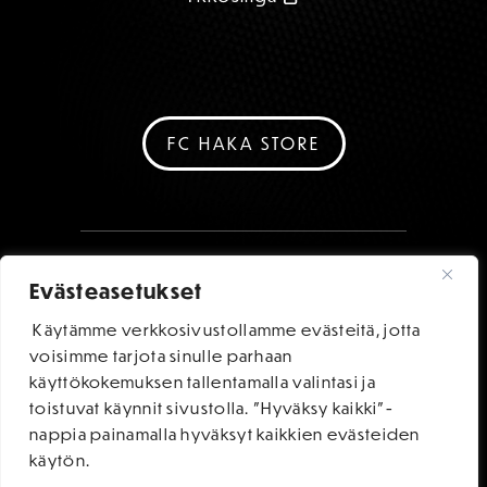
FC HAKA STORE
Evästeasetukset
Käytämme verkkosivustollamme evästeitä, jotta
voisimme tarjota sinulle parhaan
käyttökokemuksen tallentamalla valintasi ja
toistuvat käynnit sivustolla. "Hyväksy kaikki"-
nappia painamalla hyväksyt kaikkien evästeiden
käytön.