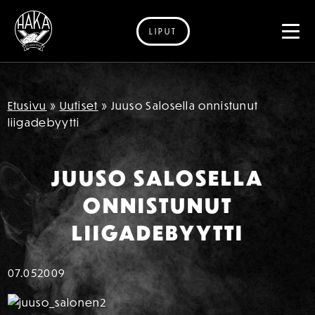
LIPUT
Siirry sisältöön
Etusivu
»
Uutiset
»
Juuso Salosella onnistunut
liigadebyytti
JUUSO SALOSELLA
ONNISTUNUT
LIIGADEBYYTTI
07.05
2009