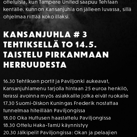
otteluista, kun Tampere United saapuu Tehtaan
kentälle. Kunnon Kansanjuhla on jälleen luvassa, sillä
ohjelmaa riittää koko illaksi.
KANSANJUHLA # 3
TEHTIKSELLÄ TO 14.5.
TAISTELU PIRKANMAAN
HERRUUDESTA
16.30 Tehtiksen portit ja Paviljonki aukeavat,
Kansanjuhlamenu tarjolla hintaan 25 euroa henkilö,
terassi avoinna myös asiakkaille jotka eivät ruokaile
17.30 Suomi-Diskon Kuningas Frederik nostattaa
tunnelmaa hiteillään Paviljongissa
18.00 Oka Huttusen haastattelu Paviljongissa
18.30 Ottelu Haka-TamU käynnistyy
20.30 Jälkipelit Paviljongissa: Okan ja pelaajien