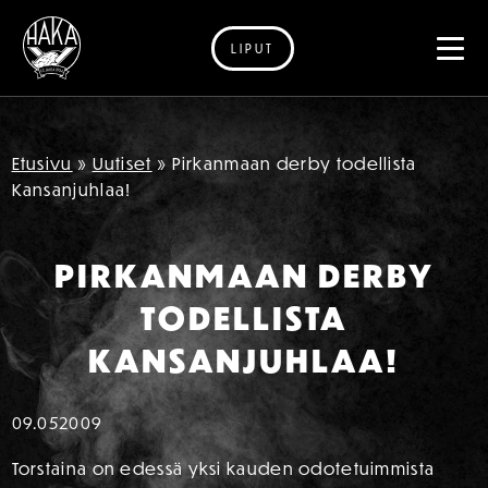
LIPUT
Siirry sisältöön
Etusivu
»
Uutiset
»
Pirkanmaan derby todellista
Kansanjuhlaa!
PIRKANMAAN DERBY
TODELLISTA
KANSANJUHLAA!
09.05
2009
Torstaina on edessä yksi kauden odotetuimmista