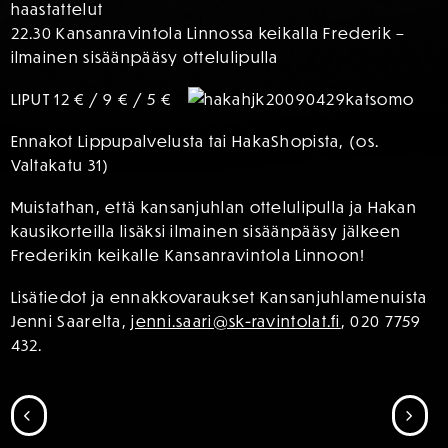
haastattelut
22.30 Kansanravintola Linnossa keikalla Frederik –
ilmainen sisäänpääsy ottelulipulla
LIPUT 12 € / 9 € / 5 €
Ennakot Lippupalvelusta tai HakaShopista, (os.
Valtakatu 31)
Muistathan, että kansanjuhlan ottelulipulla ja Hakan
kausikorteilla lisäksi ilmainen sisäänpääsy jälkeen
Frederikin keikalle Kansanravintola Linnoon!
Lisätiedot ja ennakkovaraukset Kansanjuhlamenuista
Jenni Saarelta,
jenni.saari@sk-ravintolat.fi
, 020 7759
432.
SIIRRY EDELLISEEN
SII