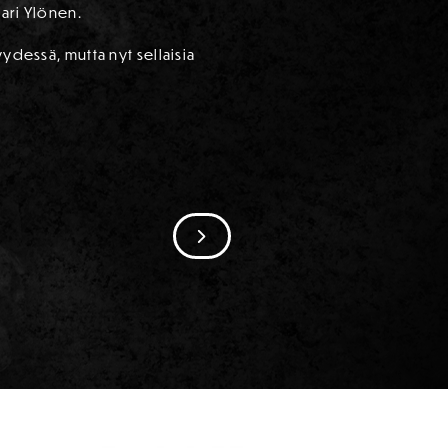
mari Ylönen.
ydessä, mutta nyt sellaisia
SIIRRY SEURAAVAAN