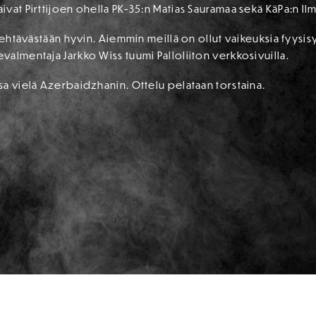
vat Pirttijoen ohella PK-35:n Matias Sauramaa sekä KäPa:n Il
tehtävästään hyvin. Aiemmin meillä on ollut vaikeuksia fyysisy
almentaja Jarkko Wiss tuumi Palloliiton verkkosivuilla.
a vielä Azerbaidzhanin. Ottelu pelataan torstaina.