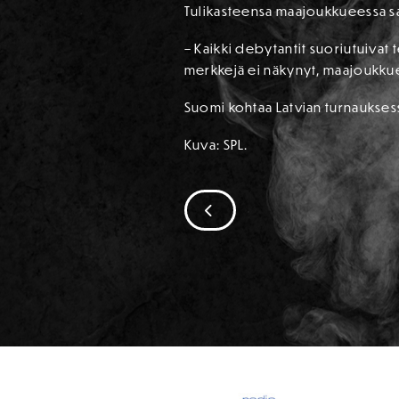
Tulikasteensa maajoukkueessa sai
– Kaikki debytantit suoriutuivat 
merkkejä ei näkynyt, maajoukkuev
Suomi kohtaa Latvian turnauksess
Kuva: SPL.
SIIRRY EDELLISEEN
SPONSORIT