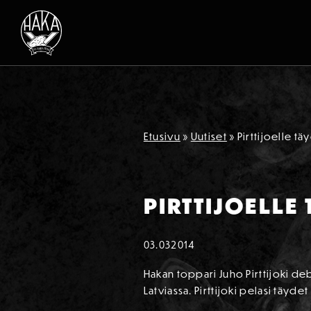
Siirry sisältöön
Etusivu
»
Uutiset
»
Pirttijoelle tä
PIRTTIJOELLE
03.03
2014
Hakan toppari Juho Pirttijoki de
Latviassa. Pirttijoki pelasi täydet