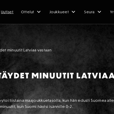
Uutiset
Ottelut
Joukkueet
Seura
Yr
ydet minuutit Latviaa vastaan
 TÄYDET MINUUTIT LATVI
bytoi tiistaina maajoukkuetasolla, kun hän edusti Suomea al
 minuutit, kun Suomi hävisi isännille 0-2.