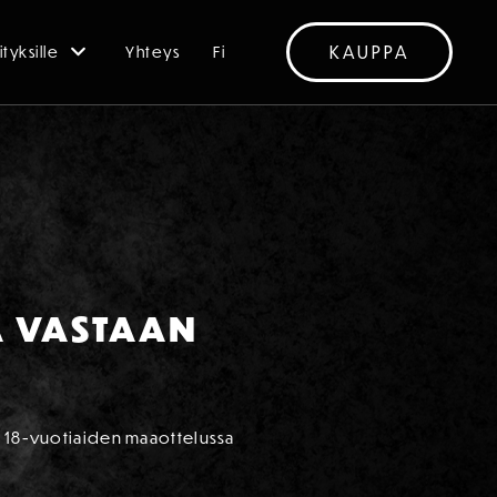
KAUPPA
ityksille
Yhteys
Fi
AA VASTAAN
le 18-vuotiaiden maaottelussa