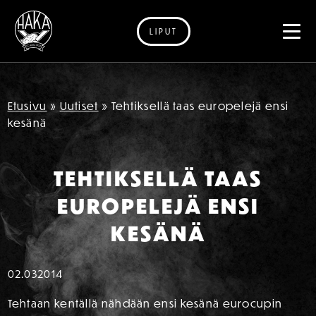
LIPUT
Siirry sisältöön
Etusivu
»
Uutiset
»
Tehtiksellä taas europelejä ensi
kesänä
TEHTIKSELLÄ TAAS
EUROPELEJÄ ENSI
KESÄNÄ
02.03
2014
Tehtaan kentällä nähdään ensi kesänä eurocupin