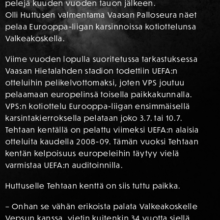
pelejä kuuden vuoden tauon jälkeen.
Olli Huttusen valmentama Vaasan Palloseura näet
pelaa Eurooppa-liigan karsinnoissa kotiottelunsa
Valkeakoskella.
Viime vuoden lopulla suoritetussa tarkastuksessa
Vaasan Hietalahden stadion todettiin UEFA:n
otteluihin pelikelvottomaksi, joten VPS joutuu
pelaamaan europelinsä toisella paikkakunnalla.
VPS:n kotiottelu Eurooppa-liigan ensimmäisellä
karsintakierroksella pelataan joko 3.7. tai 10.7.
Tehtaan kentällä on pelattu viimeksi UEFA:n alaisia
otteluita kaudella 2008-09. Tämän vuoksi Tehtaan
kentän kelpoisuus europeleihin täytyy vielä
varmistaa UEFA:n auditoinnilla.
Huttuselle Tehtaan kenttä on siis tuttu paikka.
– Onhan se vähän erikoista palata Valkeakoskelle
Vepsun kanssa, vietin kuitenkin 34 vuotta siellä.