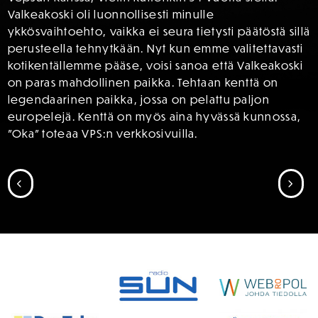
Valkeakoski oli luonnollisesti minulle
ykkösvaihtoehto, vaikka ei seura tietysti päätöstä sillä
perusteella tehnytkään. Nyt kun emme valitettavasti
kotikentällemme pääse, voisi sanoa että Valkeakoski
on paras mahdollinen paikka. Tehtaan kenttä on
legendaarinen paikka, jossa on pelattu paljon
europelejä. Kenttä on myös aina hyvässä kunnossa,
”Oka” toteaa VPS:n verkkosivuilla.
SIIRRY EDELLISEEN
SII
SPONSORIT