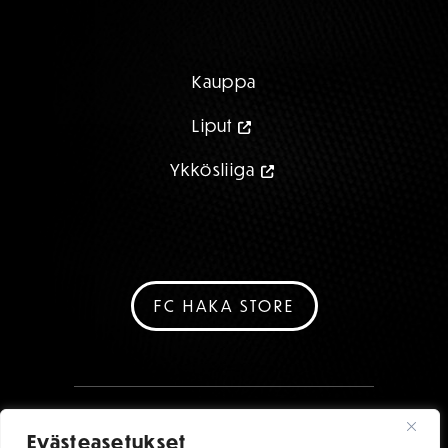
Kauppa
Liput
Ykkösliiga
FC HAKA STORE
Evästeasetukset