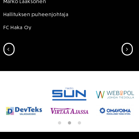
Marko Laaksonen
Hallituksen puheenjohtaja
FC Haka Oy
SIIRRY EDELLISEEN
SII
SPONSORIT