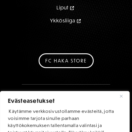
Liput
Ykkösliiga
FC HAKA STORE
Evästeasetukset
Käytämme verkkosivustollamme evästeitä, jotta
voisimme tarjota sinulle parhaan
käyttökokemuksen tallentamalla valintasi ja