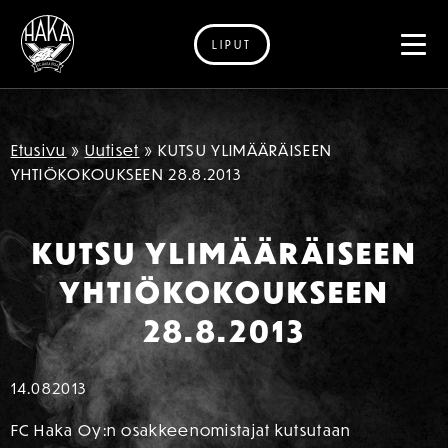
LIPUT
Siirry sisältöön
Etusivu
»
Uutiset
»
KUTSU YLIMÄÄRÄISEEN
YHTIÖKOKOUKSEEN 28.8.2013
KUTSU YLIMÄÄRÄISEEN
YHTIÖKOKOUKSEEN
28.8.2013
14.08
2013
FC Haka Oy:n osakkeenomistajat kutsutaan