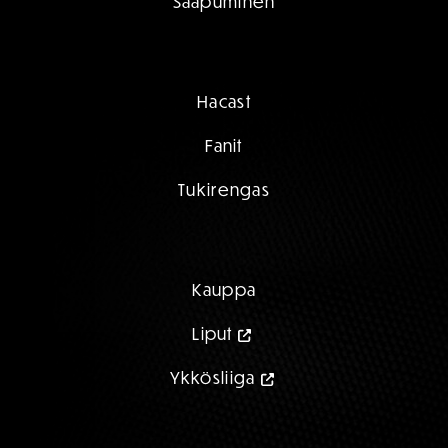
Saapuminen
Hacast
Fanit
Tukirengas
Kauppa
Liput
Ykkösliiga