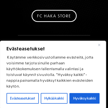
FC HAKA STORE
Evästeasetukset
Käytämme verkkosivustollamme evästeitä, jotta
voisimme tarjota sinulle parhaan
käyttökokemuksen tallentamalla valintasi ja
toistuvat käynnit sivustolla. "Hyväksy kaikki"-
nappia painamalla hyväksyt kaikkien evästeiden
käytön.
Evästeasetukset
Hylkää kaikki
Hyväksy kaikki
OSTA LIPUT