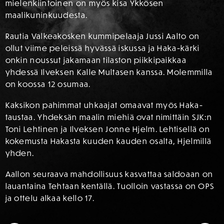
mielenkiintoinen on myös kisa Ykkösen
maalikuninkuudesta.
Rautia Valkeakosken kummipelaaja Jussi Aalto on
ollut viime peleissä hyvässä iskussa ja Haka-kärki
onkin noussut jakamaan tilaston piikkipaikkaa
yhdessä Ilveksen Kalle Multasen kanssa. Molemmilla
on koossa 12 osumaa.
Kaksikon pahimmat uhkaajat omaavat myös Haka-
taustaa. Yhdeksän maalin miehiä ovat nimittäin SJK:n
Toni Lehtinen ja Ilveksen Jonne Hjelm. Lehtisellä on
kokemusta Hakasta kuuden kauden osalta, Hjelmillä
yhden.
Aallon seuraava mahdollisuus kasvattaa saldoaan on
lauantaina Tehtaan kentällä. Tuolloin vastassa on OPS
ja ottelu alkaa kello 17.