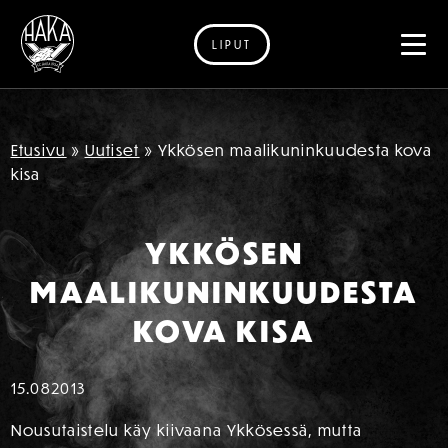
LIPUT
Siirry sisältöön
Etusivu
»
Uutiset
»
Ykkösen maalikuninkuudesta kova
kisa
YKKÖSEN
MAALIKUNINKUUDESTA
KOVA KISA
15.08
2013
Nousutaistelu käy kiivaana Ykkösessä, mutta