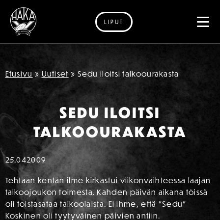
LIPUT
Siirry sisältöön
Etusivu
»
Uutiset
»
Sedu iloitsi talkoourakasta
SEDU ILOITSI
TALKOOURAKASTA
25.04
2009
Tehtaan kentän ilme kirkastui viikonvaihteessa laajan
talkoojoukon toimesta. Kahden päivän aikana töissä
oli toistasataa talkoolaista. Ei ihme, että ”Sedu”
Koskinen oli tyytyväinen päivien antiin.