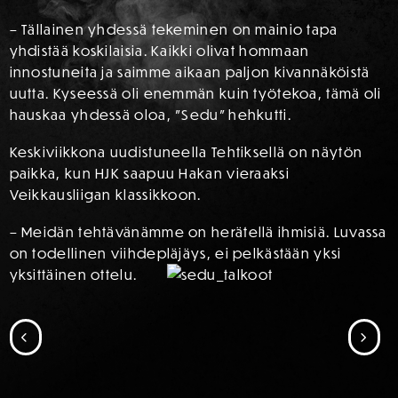
– Tällainen yhdessä tekeminen on mainio tapa
yhdistää koskilaisia. Kaikki olivat hommaan
innostuneita ja saimme aikaan paljon kivannäköistä
uutta. Kyseessä oli enemmän kuin työtekoa, tämä oli
hauskaa yhdessä oloa, ”Sedu” hehkutti.
Keskiviikkona uudistuneella Tehtiksellä on näytön
paikka, kun HJK saapuu Hakan vieraaksi
Veikkausliigan klassikkoon.
– Meidän tehtävänämme on herätellä ihmisiä. Luvassa
on todellinen viihdepläjäys, ei pelkästään yksi
yksittäinen ottelu.
SIIRRY EDELLISEEN
SII