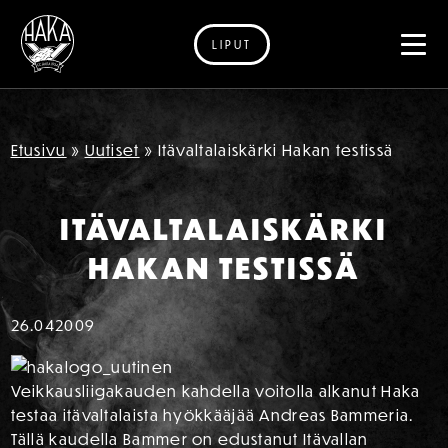
LIPUT
Siirry sisältöön
Etusivu
»
Uutiset
»
Itävaltalaiskärki Hakan testissä
ITÄVALTALAISKÄRKI
HAKAN TESTISSÄ
26.04
2009
Veikkausliigakauden kahdella voitolla alkanut Haka
testaa itävaltalaista hyökkääjää Andreas Bammeria.
Tällä kaudella Bammer on edustanut Itävallan