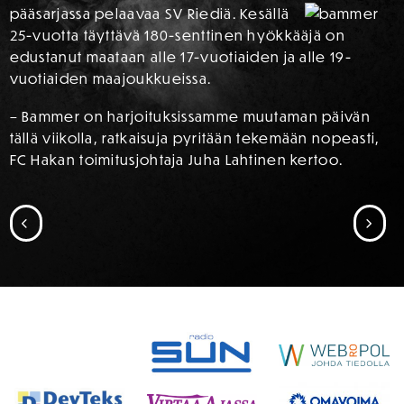
pääsarjassa pelaavaa SV Riediä. Kesällä
25-vuotta täyttävä 180-senttinen hyökkääjä on
edustanut maataan alle 17-vuotiaiden ja alle 19-
vuotiaiden maajoukkueissa.
– Bammer on harjoituksissamme muutaman päivän
tällä viikolla, ratkaisuja pyritään tekemään nopeasti,
FC Hakan toimitusjohtaja Juha Lahtinen kertoo.
SIIRRY EDELLISEEN
SII
SPONSORIT