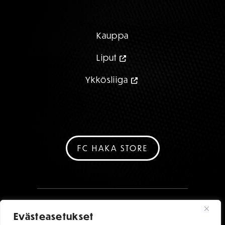
Kauppa
Liput
Ykkösliiga
FC HAKA STORE
Evästeasetukset