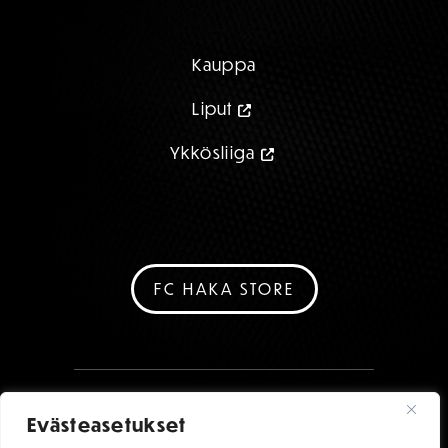
Kauppa
Liput
Ykkösliiga
FC HAKA STORE
Evästeasetukset