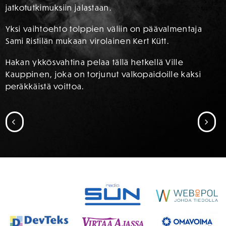
jatkotutkimuksiin jalastaan.
Yksi vaihtoehto tolppien väliin on päävalmentaja
Sami Ristilän mukaan virolainen Kert Kütt.
Hakan ykkösvahtina pelaa tällä hetkellä Ville
Kauppinen, joka on torjunut valkopaidoille kaksi
peräkkäistä voittoa.
SIIRRY EDELLISEEN
SII
SPONSORIT