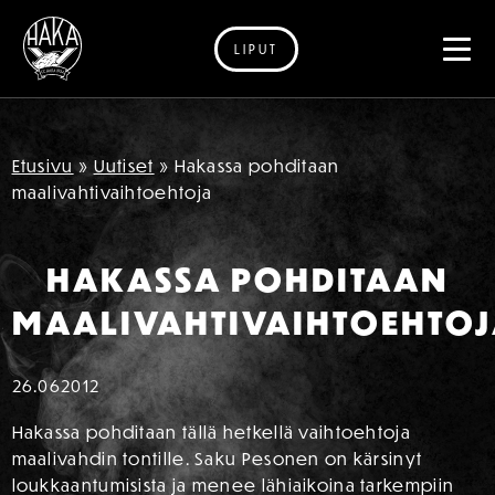
LIPUT
Siirry sisältöön
Etusivu
»
Uutiset
»
Hakassa pohditaan
maalivahtivaihtoehtoja
HAKASSA POHDITAAN
MAALIVAHTIVAIHTOEHTO
26.06
2012
Hakassa pohditaan tällä hetkellä vaihtoehtoja
maalivahdin tontille. Saku Pesonen on kärsinyt
loukkaantumisista ja menee lähiaikoina tarkempiin