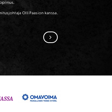
sopimus.
itusjohtaja Olli Paasion kanssa.
SIIRRY SEURAAVAAN