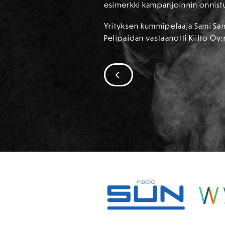
esimerkki kampanjoinnin onnistum
Yrityksen kummipelaaja Sami Sane
Pelipaidan vastaanotti Kiilto Oy:n
SIIRRY EDELLISEEN
SPONSORIT