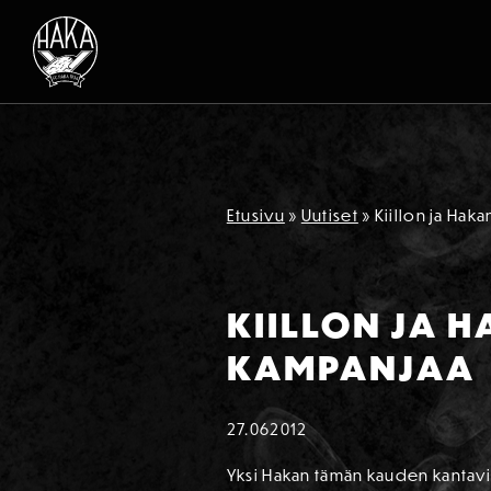
Siirry sisältöön
Etusivu
»
Uutiset
»
Kiillon ja Hak
KIILLON JA H
KAMPANJAA
27.06
2012
Y
ksi Hakan tämän kauden kantavi