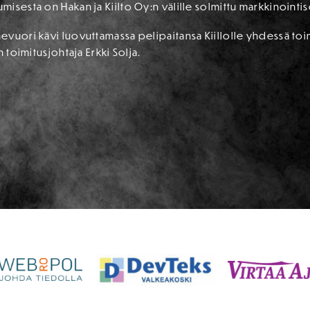
isesta on Hakan ja Kiilto Oy:n välille solmittu markkinointi
vuori kävi luovuttamassa pelipaitansa Kiillolle yhdessä toim
 toimitusjohtaja Erkki Solja.