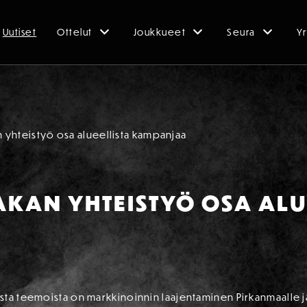
Uutiset
Ottelut
Joukkueet
Seura
Yr
an yhteistyö osa alueellista kampanjaa
AKAN YHTEISTYÖ OSA ALU
sta teemoista on markkinoinnin laajentaminen Pirkanmaalle 