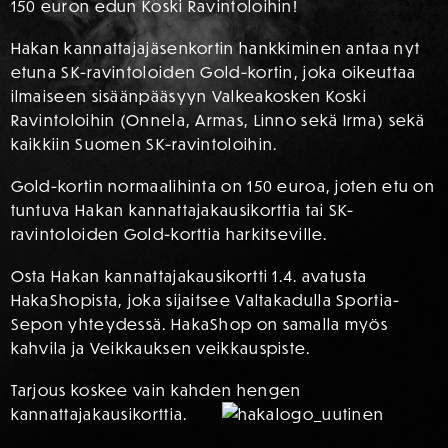
150 euron edun Koski Ravintoloihin!
Hakan kannattajajäsenkortin hankkiminen antaa nyt
etuna SK-ravintoloiden Gold-kortin, joka oikeuttaa
ilmaiseen sisäänpääsyyn Valkeakosken Koski
Ravintoloihin (Onnela, Armas, Linno sekä Irma) sekä
kaikkiin Suomen SK-ravintoloihin.
Gold-kortin normaalihinta on 150 euroa, joten etu on
tuntuva Hakan kannattajakausikorttia tai SK-
ravintoloiden Gold-korttia harkitseville.
Osta Hakan kannattajakausikortti 1.4. avatusta
HakaShopista, joka sijaitsee Valtakadulla Sportia-
Sepon yhteydessä. HakaShop on samalla myös
kahvila ja Veikkauksen veikkauspiste.
Tarjous koskee vain kahden hengen
kannattajakausikorttia.