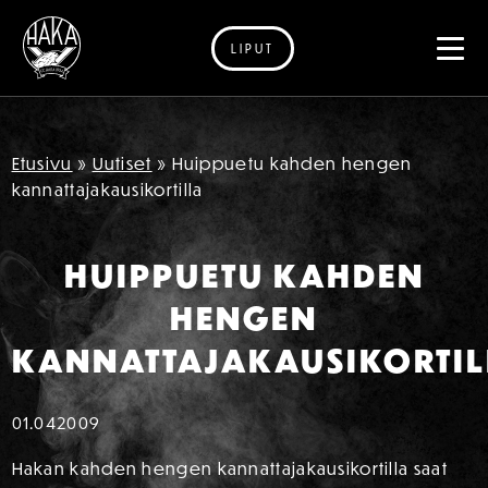
LIPUT
Siirry sisältöön
Etusivu
»
Uutiset
»
Huippuetu kahden hengen
kannattajakausikortilla
HUIPPUETU KAHDEN
HENGEN
KANNATTAJAKAUSIKORTIL
01.04
2009
Hakan kahden hengen kannattajakausikortilla saat