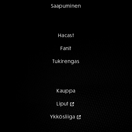
Saapuminen
Hacast
Fanit
Tukirengas
Kauppa
Liput
Ykkösliiga