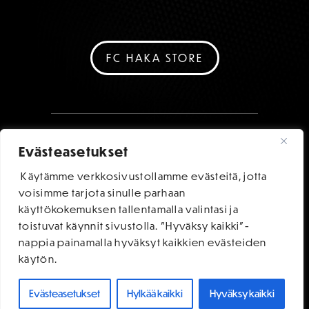
FC HAKA STORE
Evästeasetukset
Käytämme verkkosivustollamme evästeitä, jotta
voisimme tarjota sinulle parhaan
käyttökokemuksen tallentamalla valintasi ja
toistuvat käynnit sivustolla. "Hyväksy kaikki"-
nappia painamalla hyväksyt kaikkien evästeiden
käytön.
Evästeasetukset
Hylkää kaikki
Hyväksy kaikki
OSTA LIPUT