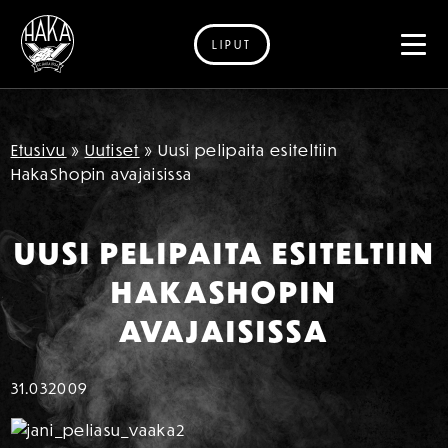
LIPUT
Siirry sisältöön
Etusivu
»
Uutiset
»
Uusi pelipaita esiteltiin
HakaShopin avajaisissa
UUSI PELIPAITA ESITELTIIN
HAKASHOPIN
AVAJAISISSA
31.03
2009