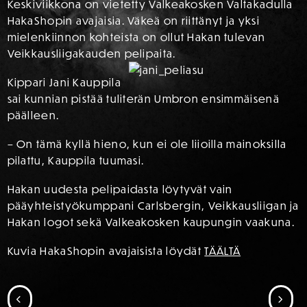
Keskiviikkona on vietetty Valkeakosken Valtakadulla
HakaShopin avajaisia. Väkeä on riittänyt ja yksi
mielenkiinnon kohteista on ollut Hakan tulevan
Veikkausliigakauden pelipaita.
Kippari Jani Kauppila
sai kunnian pistää tuliterän Umbron ensimmäisenä
päälleen.
– On tämä kyllä hieno, kun ei ole liioilla mainoksilla
pilattu, Kauppila tuumasi.
Hakan uudesta pelipaidasta löytyvät vain
pääyhteistyökumppani Carlsbergin, Veikkausliigan ja
Hakan logot sekä Valkeakosken kaupungin vaakuna.
Kuvia HakaShopin avajaisista löydät
TÄÄLTÄ
SIIRRY EDELLISEEN
SII