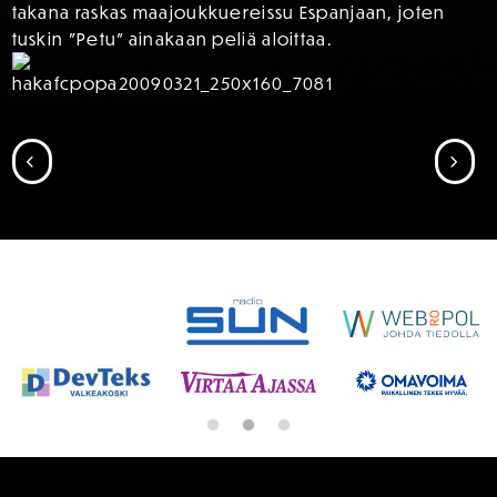
takana raskas maajoukkuereissu Espanjaan, joten
tuskin ”Petu” ainakaan peliä aloittaa.
SIIRRY EDELLISEEN
SII
SPONSORIT