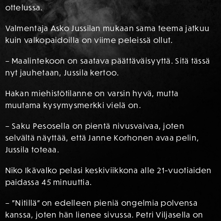
ottelussa.
Valmentaja Asko Jussilan mukaan sama teema jatkuu
kuin valkopaidoilla on viime peleissä ollut.
– Maalintekoon on saatava päättäväisyyttä. Sitä tässä
nyt jauhetaan, Jussila kertoo.
Hakan miehistötilanne on varsin hyvä, mutta
muutama kysymysmerkki vielä on.
– Saku Pesosella on pientä nivusvaivaa, joten
selvältä näyttää, että Janne Korhonen avaa pelin,
Jussila toteaa.
Niko Ikävalko pelasi keskiviikkona alle 21-vuotiaiden
paidassa 45 minuuttia.
– ”Nitillä” on edelleen pieniä ongelmia polvensa
kanssa, joten hän lienee sivussa. Petri Viljasella on