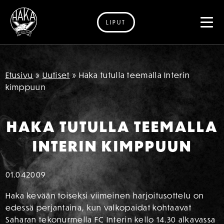
LIPUT
Siirry sisältöön
Etusivu
»
Uutiset
»
Haka tutulla teemalla Interin
kimppuun
HAKA TUTULLA TEEMALLA
INTERIN KIMPPUUN
01.04
2009
Haka kevään toiseksi viimeinen harjoitusottelu on
edessä perjantaina, kun valkopaidat kohtaavat
Saharan tekonurmella FC Interin kello 14.30 alkavassa