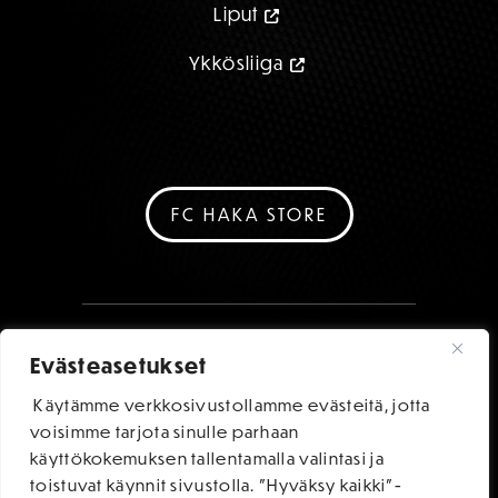
Liput
Ykkösliiga
FC HAKA STORE
Evästeasetukset
Käytämme verkkosivustollamme evästeitä, jotta
voisimme tarjota sinulle parhaan
käyttökokemuksen tallentamalla valintasi ja
toistuvat käynnit sivustolla. "Hyväksy kaikki"-