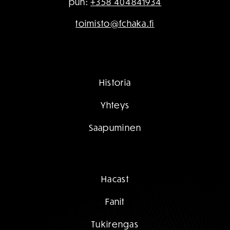
puh:
+358 404841934
toimisto@fchaka.fi
Historia
Yhteys
Saapuminen
Hacast
Fanit
Tukirengas