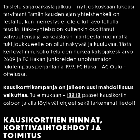
Taistelu sarjapaikasta jatkuu – nyt jos koskaan tukeasi
tarvitaan! Tämän kauden ajan yhteishenkeä on
testattu, kun menestys ei ole ollut tavoitellulla
tasolla. Haka-yhteisö on kuitenkin osoittanut
vahvuutensa ja vaikeastakin tilanteesta huolimatta
tuki joukkueelle on ollut näkyvää ja kuuluvaa. Tästä
kertovat mm. kotiotteluiden huikea katsojakeskiarvo
2609 ja FC Hakan junioreiden unohtumaton
tukitempaus perjantaina 19.9. FC Haka – AC Oulu -
ottelussa.
Kausikorttikampanja on jälleen uusi mahdollisuus
vaikuttaa.
Tule mukaan –
täältä
pääset kausikortin
ostoon ja alta löytyvät ohjeet sekä tarkemmat tiedot!
KAUSIKORTTIEN HINNAT,
KORTTIVAIHTOEHDOT JA
TOIMITUS