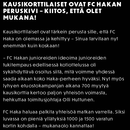
KAUSIKORTTILAISET OVAT FC HAKAN
PERUSKIVI – KIITOS, ETTÄ OLET
MUKANA!
Kausikorttilaiset ovat tärkein perusta sille, että FC
Haka on olemassa ja kehittyy – Sinua tarvitaan nyt
enemmän kuin koskaan!
– FC Hakan junioreiden ideoima junioreiden
tukitempaus edellisessä kotiottelussa oli
sykähdyttävä osoitus siitä, mitä voimme yhdessä
saada aikaan koko Haka-perheen hyväksi. Nyt myös
lyhyen etuostokampanjan aikana 700 myytyä
kausikorttia kertoo paljon yhteisön voimasta,
hehkuttaa toimitusjohtaja Olli Huttunen.
FC Haka haluaa palkita yhteisöä matkan varrella. Siksi
luvassa on pieniä yllätyksiä 1000 ja 1500 varatun
kortin kohdalla – mukanaolo kannattaa!