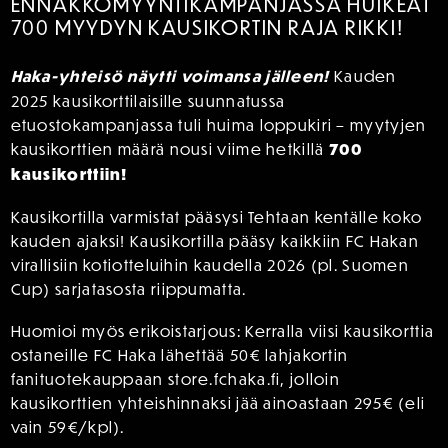
ENNAKKOMYYNTIKAMPANJASSA HUIKEAT
700 MYYDYN KAUSIKORTIN RAJA RIKKI!
Haka-yhteisö näytti voimansa jälleen!
Kauden
2025 kausikorttilaisille suunnatussa
etuostokampanjassa tuli huima loppukiri – myytyjen
700
kausikorttien määrä nousi viime hetkillä
kausikorttiin!
Kausikortilla varmistat pääsysi Tehtaan kentälle koko
kauden ajaksi! Kausikortilla pääsy kaikkiin FC Hakan
virallisiin kotiotteluihin kaudella 2026 (pl. Suomen
Cup) sarjatasosta riippumatta.
Huomioi myös erikoistarjous: Kerralla viisi kausikorttia
ostaneille FC Haka lähettää 50€ lahjakortin
fanituotekauppaan store.fchaka.fi, jolloin
kausikorttien yhteishinnaksi jää ainoastaan 295€ (eli
vain 59€/kpl).