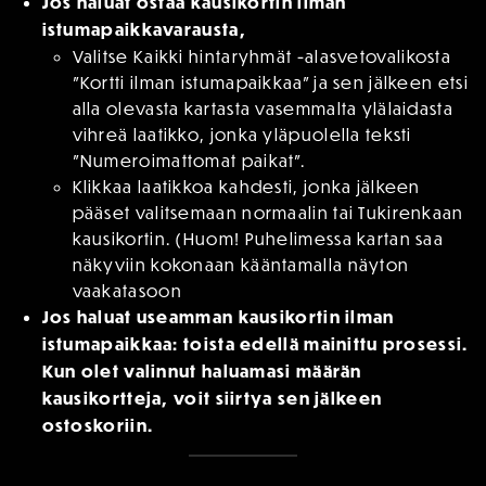
Jos haluat ostaa kausikortin ilman
istumapaikkavarausta,
Valitse Kaikki hintaryhmät -alasvetovalikosta
”Kortti ilman istumapaikkaa” ja sen jälkeen etsi
alla olevasta kartasta vasemmalta ylälaidasta
vihreä laatikko, jonka yläpuolella teksti
”Numeroimattomat paikat”.
Klikkaa laatikkoa kahdesti, jonka jälkeen
pääset valitsemaan normaalin tai Tukirenkaan
kausikortin. (Huom! Puhelimessa kartan saa
näkyviin kokonaan kääntamalla näyton
vaakatasoon
Jos haluat useamman kausikortin ilman
istumapaikkaa: toista edellä mainittu prosessi.
Kun olet valinnut haluamasi määrän
kausikortteja, voit siirtya sen jälkeen
ostoskoriin.