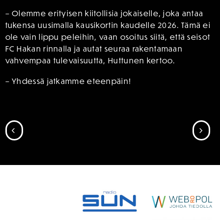
– Olemme erityisen kiitollisia jokaiselle, joka antaa
tukensa uusimalla kausikortin kaudelle 2026. Tämä ei
ole vain lippu peleihin, vaan osoitus siitä, että seisot
FC Hakan rinnalla ja autat seuraa rakentamaan
vahvempaa tulevaisuutta, Huttunen kertoo.
– Yhdessä jatkamme eteenpäin!
SIIRRY EDELLISEEN
SII
SPONSORIT