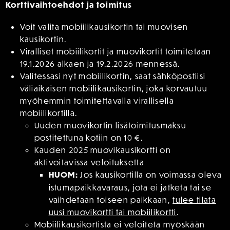
Korttivaihtoehdot ja toimitus
Voit valita mobiilikausikortin tai muovisen
kausikortin.
Viralliset mobiilikortit ja muovikortit toimitetaan
19.1.2026 alkaen ja 19.2.2026 mennessä.
Valitessasi nyt mobiilikortin, saat sähköpostiisi
väliaikaisen mobiilikausikortin, joka korvautuu
myöhemmin toimitettavalla virallisella
mobiilikortilla.
Uuden muovikortin lisätoimitusmaksu
postitettuna kotiin on 10 €.
Kauden 2025 muovikausikortti on
aktivoitavissa veloituksetta
HUOM:
Jos kausikortilla on voimassa oleva
istumapaikkavaraus, jota ei jatketa tai se
vaihdetaan toiseen paikkaan,
tulee tilata
uusi muovikortti tai mobiilikortti
.
Mobiilikausikortista ei veloiteta myöskään