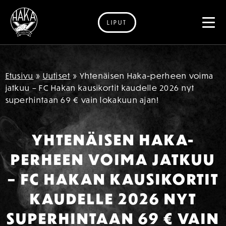
LIPUT
Siirry sisältöön
Etusivu
»
Uutiset
»
Yhtenäisen Haka-perheen voima
jatkuu – FC Hakan kausikortit kaudelle 2026 nyt
superhintaan 69 € vain lokakuun ajan!
YHTENÄISEN HAKA-
PERHEEN VOIMA JATKUU
– FC HAKAN KAUSIKORTIT
KAUDELLE 2026 NYT
SUPERHINTAAN 69 € VAIN