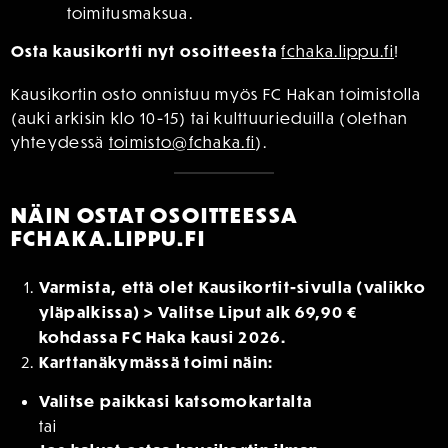
toimitusmaksua.
Osta kausikortti nyt osoitteesta
fchaka.lippu.fi
!
Kausikortin osto onnistuu myös FC Hakan toimistolla
(auki arkisin klo 10-15) tai kulttuurieduilla (olethan
yhteydessä
toimisto@fchaka.fi
).
NÄIN OSTAT OSOITTEESSA
FCHAKA.LIPPU.FI
Varmista, että olet Kausikortit-sivulla (valikko
yläpalkissa) > Valitse Liput alk 69,90 €
kohdassa FC Haka kausi 2026.
Karttanäkymässä toimi näin:
Valitse paikkasi katsomokartalta
tai