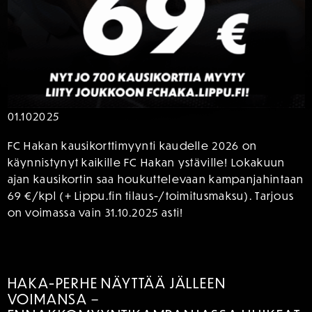
01.10
2025
FC Hakan kausikorttimyynti kaudelle 2026 on
käynnistynyt kaikille FC Hakan ystäville! Lokakuun
ajan kausikortin saa houkuttelevaan kampanjahintaan
69 €/kpl (+ Lippu.fin tilaus-/toimitusmaksu). Tarjous
on voimassa vain 31.10.2025 asti!
HAKA-PERHE NÄYTTÄÄ JÄLLEEN
VOIMANSA –