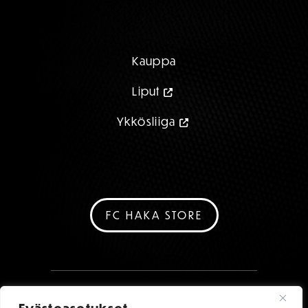
Kauppa
Liput
Ykkösliiga
FC HAKA STORE