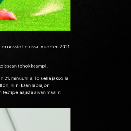
in pronssiottelussa. Vuoden 2021
.
aikoissaan tehokkaampi.
1. minuutilla. Toisella jaksolla
lon, niin ikään läpiajon
 testipelaajista aivan maalin