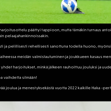
rjoitusottelu päättyi tappioon, mutta tämäkin turnaus antoi si
 kuin pelaajahankinnoissakin.
sti ja pelillisesti rehellisesti sanottuna todella huono, myön
sä vaiheessa meidän valmistautuminen ja joukkueen kasaus me
yhdet harjoitukset, minkä jälkeen rauhoittuu jouluksi ja uud
a vaihdetta silmään!
ää joulua ja menestyksekästä vuotta 2022 kaikille Haka -perh