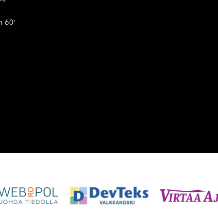
n 60′