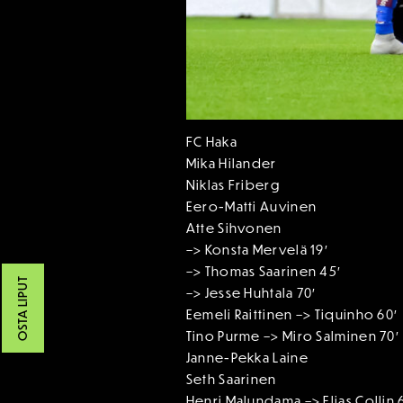
FC Haka
Mika Hilander
Niklas Friberg
Eero-Matti Auvinen
Atte Sihvonen
–> Konsta Mervelä 19′
–> Thomas Saarinen 45′
OSTA LIPUT
–> Jesse Huhtala 70′
Eemeli Raittinen –> Tiquinho 60′
Tino Purme –> Miro Salminen 70′
Janne-Pekka Laine
Seth Saarinen
Henri Malundama –> Elias Collin 