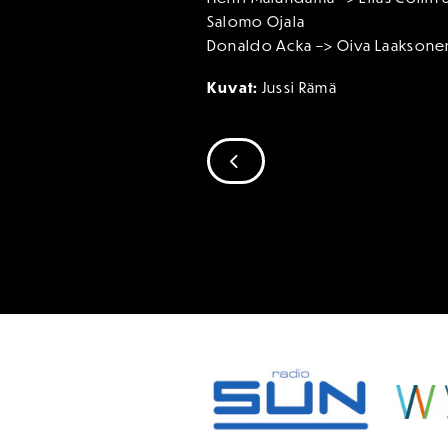
Salomo Ojala
Donaldo Acka –> Oiva Laaksone
Kuvat:
Jussi Rämä
SIIRRY EDELLISEEN
SPONSORIT