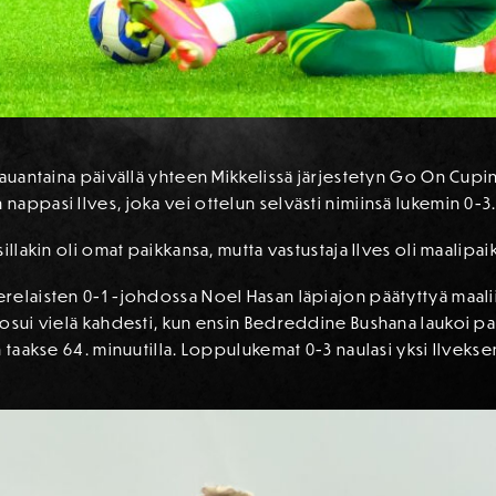
 lauantaina päivällä yhteen Mikkelissä järjestetyn Go On Cup
appasi Ilves, joka vei ottelun selvästi nimiinsä lukemin 0-3
illakin oli omat paikkansa, mutta vastustaja Ilves oli maalip
elaisten 0-1 -johdossa Noel Hasan läpiajon päätyttyä maaliin 2
osui vielä kahdesti, kun ensin Bedreddine Bushana laukoi pal
 taakse 64. minuutilla. Loppulukemat 0-3 naulasi yksi Ilveksen