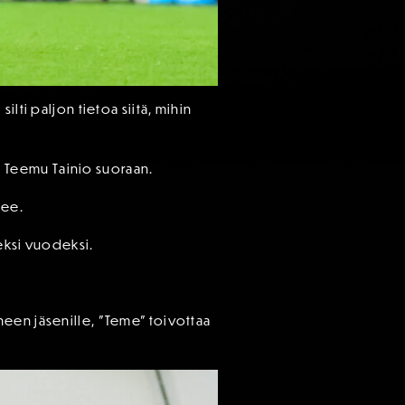
lti paljon tietoa siitä, mihin
si Teemu Tainio suoraan.
nee.
eksi vuodeksi.
een jäsenille, ”Teme” toivottaa