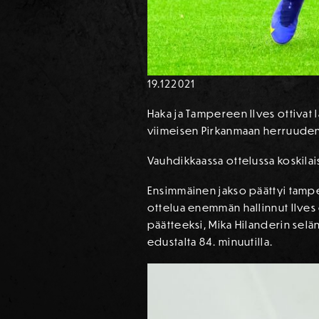
19.12
2021
Haka ja Tampereen Ilves ottivat
viimeisen Pirkanmaan herruuden n
Vauhdikkaassa ottelussa koskilais
Ensimmäinen jakso päättyi tamper
ottelua enemmän hallinnut Ilves 
päätteeksi, Mika Hilanderin selän
edustalta 84. minuutilla.