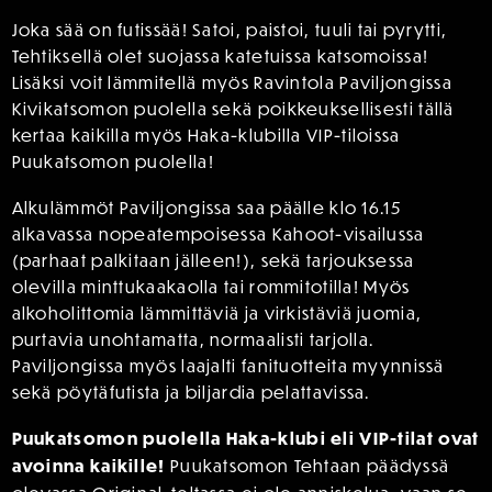
Joka sää on futissää! Satoi, paistoi, tuuli tai pyrytti,
Tehtiksellä olet suojassa katetuissa katsomoissa!
Lisäksi voit lämmitellä myös Ravintola Paviljongissa
Kivikatsomon puolella sekä poikkeuksellisesti tällä
kertaa kaikilla myös Haka-klubilla VIP-tiloissa
Puukatsomon puolella!
Alkulämmöt Paviljongissa saa päälle klo 16.15
alkavassa nopeatempoisessa Kahoot-visailussa
(parhaat palkitaan jälleen!), sekä tarjouksessa
olevilla minttukaakaolla tai rommitotilla! Myös
alkoholittomia lämmittäviä ja virkistäviä juomia,
purtavia unohtamatta, normaalisti tarjolla.
Paviljongissa myös laajalti fanituotteita myynnissä
sekä pöytäfutista ja biljardia pelattavissa.
Puukatsomon puolella Haka-klubi eli VIP-tilat ovat
avoinna kaikille!
Puukatsomon Tehtaan päädyssä