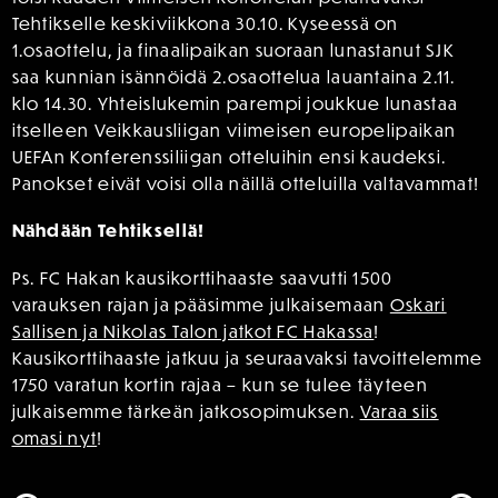
Tehtikselle keskiviikkona 30.10. Kyseessä on
1.osaottelu, ja finaalipaikan suoraan lunastanut SJK
saa kunnian isännöidä 2.osaottelua lauantaina 2.11.
klo 14.30. Yhteislukemin parempi joukkue lunastaa
itselleen Veikkausliigan viimeisen europelipaikan
UEFAn Konferenssiliigan otteluihin ensi kaudeksi.
Panokset eivät voisi olla näillä otteluilla valtavammat!
Nähdään Tehtiksellä!
Ps. FC Hakan kausikorttihaaste saavutti 1500
varauksen rajan ja pääsimme julkaisemaan
Oskari
Sallisen ja Nikolas Talon jatkot FC Hakassa
!
Kausikorttihaaste jatkuu ja seuraavaksi tavoittelemme
1750 varatun kortin rajaa – kun se tulee täyteen
julkaisemme tärkeän jatkosopimuksen.
Varaa siis
omasi nyt
!