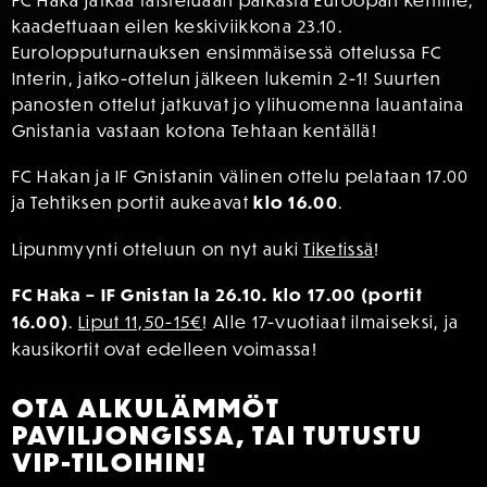
FC Haka jatkaa taisteluaan paikasta Euroopan kentille,
kaadettuaan eilen keskiviikkona 23.10.
Eurolopputurnauksen ensimmäisessä ottelussa FC
Interin, jatko-ottelun jälkeen lukemin 2-1! Suurten
panosten ottelut jatkuvat jo ylihuomenna lauantaina
Gnistania vastaan kotona Tehtaan kentällä!
FC Hakan ja IF Gnistanin välinen ottelu pelataan 17.00
ja Tehtiksen portit aukeavat
klo 16.00
.
Lipunmyynti otteluun on nyt auki
Tiketissä
!
FC Haka – IF Gnistan la 26.10. klo 17.00 (portit
16.00)
.
Liput 11,50-15€
! Alle 17-vuotiaat ilmaiseksi, ja
kausikortit ovat edelleen voimassa!
OTA ALKULÄMMÖT
PAVILJONGISSA, TAI TUTUSTU
VIP-TILOIHIN!