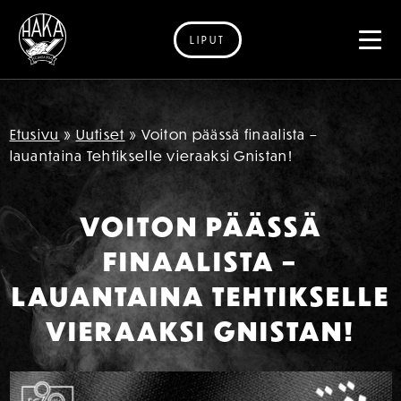
LIPUT
Siirry sisältöön
Etusivu
»
Uutiset
»
Voiton päässä finaalista –
lauantaina Tehtikselle vieraaksi Gnistan!
VOITON PÄÄSSÄ
FINAALISTA –
LAUANTAINA TEHTIKSELLE
VIERAAKSI GNISTAN!