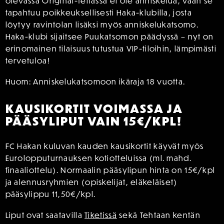
olevassa Original-teltassa ei ole anniskelua, vaan se
tapahtuu poikkeuksellisesti Haka-klubilla, josta
löytyy ravintolan lisäksi myös anniskelukatsomo.
Haka-klubi sijaitsee Puukatsomon päädyssä – nyt on
erinomainen tilaisuus tutustua VIP-tiloihin, lämpimästi
tervetuloa!
Huom: Anniskelukatsomoon ikäraja 18 vuotta.
KAUSIKORTIT VOIMASSA JA
PÄÄSYLIPUT VAIN 15€/KPL!
FC Hakan kuluvan kauden kausikortit käyvät myös
Eurolopputurnauksen kotiotteluissa (ml. mahd.
finaaliottelu). Normaalin pääsylipun hinta on 15€/kpl
ja alennusryhmien (opiskelijat, eläkeläiset)
pääsylippu 11,50€/kpl.
Liput ovat saatavilla
Tiketissä
sekä Tehtaan kentän