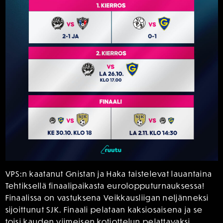
VPS:n kaatanut Gnistan ja Haka taistelevat lauantaina
Tehtiksellä finaalipaikasta eurolopputurnauksessa!
Finaalissa on vastuksena Veikkausliigan neljänneksi
sijoittunut SJK. Finaali pelataan kaksiosaisena ja se
toisi kauden viimeisen kotiottelun pelattavaksi