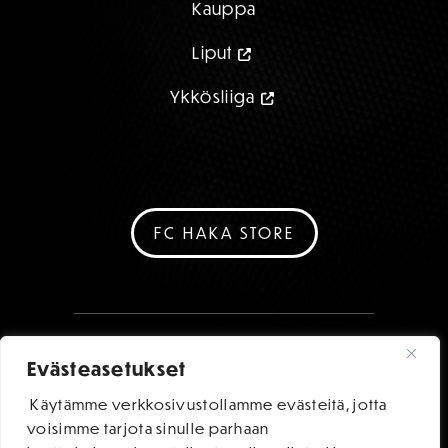
Kauppa
Liput
Ykkösliiga
FC HAKA STORE
Evästeasetukset
Käytämme verkkosivustollamme evästeitä, jotta
voisimme tarjota sinulle parhaan