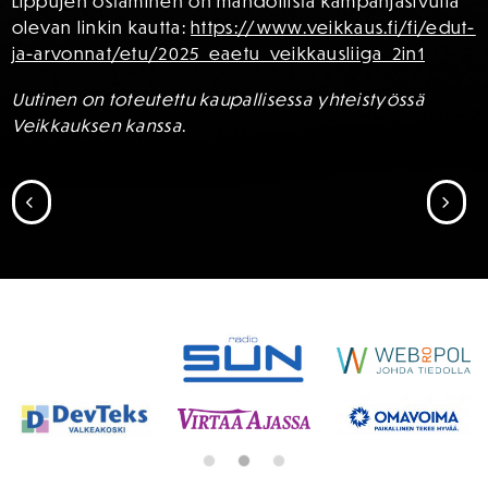
Lippujen ostaminen on mahdollista kampanjasivulla
olevan linkin kautta:
https://www.veikkaus.fi/fi/edut-
ja-arvonnat/etu/2025_eaetu_veikkausliiga_2in1
Uutinen on toteutettu kaupallisessa yhteistyössä
Veikkauksen kanssa
.
SIIRRY EDELLISEEN
SII
SPONSORIT