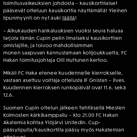
toimitusvaikeuksien johdosta – kausikorttilaiset
pääsevät otteluun kausikorttia näyttämällä! Yleinen
lipunmyynti on nyt auki
täällä
!
– Alkukauden hankaluuksien vuoksi seura haluaa
tarjota tämän Cupin pelin ilmaiseksi kausikorttien
omistajille, ja toivoo mahdollisimman
monen saapuvan kannustamaan kotijoukkuetta, FC
Hakan toimitusjohtaja Olli Huttunen kertoo.
Mikäli FC Haka etenee kuudennelle kierrokselle,
vastaan asettuu voittaja ottelusta IF Gnistan – Ilves.
Kuudennen kierroksen runkopäivät ovat 11.6. sekä
12.6.
Suomen Cupin ottelun jälkeen Tehtiksellä Miesten
Kolmosten kärkikamppailu – klo 21.00 FC Hakan
Akatemia kohtaa Ylöjärvi Unitedin. Cup-
pääsylipulla/kausikortilla pääsy myös Hakatemian