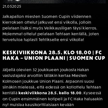
21.05
2025
Jalkapallon miesten Suomen Cupin viidennen
kierroksen ottelut jatkuvat ensi viikolla, jolloin
pelataan lisäksi myös Veikkausliigan täysi kierros.
Molemmat ottelut pelataan Tehtaan kentällä, joten
tervetuloa tuplasti Tehtikselle ensi viikolla!
KESKIVIIKKONA 28.5. KLO 18.00 | FC
HAKA – UNION PLAANI | SUOMEN CUP
Jäljellä olevien 32 joukkueen joukosta Hakan
vastustajaksi arvottiin tälläkin kertaa Miesten
Kolmosen joukkue Union Plaani. Arpaonni suosi
siinäkin mielessä, että edessä on kotiottelu Tehtaan
kentällä
keskiviikkona 28.5. kello 18.00
. Kyseessä
on Cupin ensimmäinen kotipeli ja FC Haka haluaakin
nyt muistaa kausikorttilaisiaan kevään