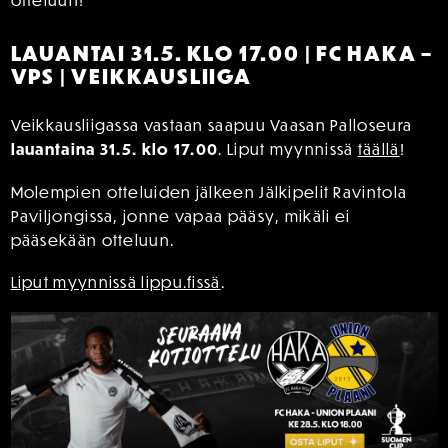
otteluun!
LAUANTAI 31.5. KLO 17.00 | FC HAKA –
VPS | VEIKKAUSLIIGA
Veikkausliigassa vastaan saapuu Vaasan Palloseura
lauantaina 31.5. klo 17.00
. Liput myynnissä
täällä
!
Molempien otteluiden jälkeen Jälkipelit Ravintola
Paviljongissa, jonne vapaa pääsy, mikäli ei
pääsekään otteluun.
Liput myynnissä lippu.fissä
.