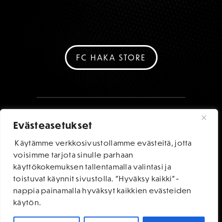
FC HAKA STORE
Evästeasetukset
Käytämme verkkosivustollamme evästeitä, jotta
voisimme tarjota sinulle parhaan
käyttökokemuksen tallentamalla valintasi ja
toistuvat käynnit sivustolla. "Hyväksy kaikki"-
nappia painamalla hyväksyt kaikkien evästeiden
käytön.