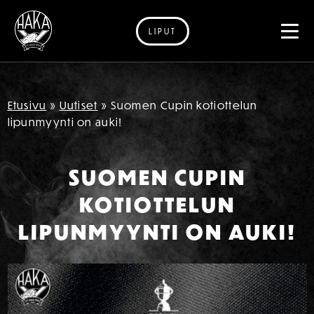
LIPUT
Siirry sisältöön
Etusivu
»
Uutiset
»
Suomen Cupin kotiottelun
lipunmyynti on auki!
SUOMEN CUPIN
KOTIOTTELUN
LIPUNMYYNTI ON AUKI!