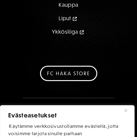
Kauppa
Liput
Ykkösliiga
FC HAKA STORE
Evästeasetukset
Käytämme verkkosivustollamme evästeitä, jotta
voisimme tarjota sinulle parhaan