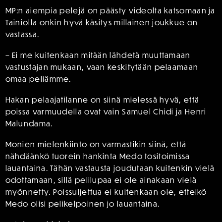
MP:n aiempia pelejä on päästy videolta katsomaan ja
Tainiolla onkin hyvä käsitys millainen joukkue on
vastassa.
– Ei me kuitenkaan mitään lähdetä muuttamaan
vastustajan mukaan, vaan keskitytään pelaamaan
omaa peliämme.
Hakan pelaajatilanne on siinä mielessä hyvä, että
poissa varmuudella ovat vain Samuel Chidi ja Henri
Malundama.
Monien mielenkiinto on varmastikin siinä, että
nähdäänkö tuorein hankinta Medo tositoimissa
lauantaina. Tähän vastausta joudutaan kuitenkin vielä
odottamaan, sillä pelilupaa ei ole ainakaan vielä
myönnetty. Poissuljettua ei kuitenkaan ole, etteikö
Medo olisi pelikelpoinen jo lauantaina.