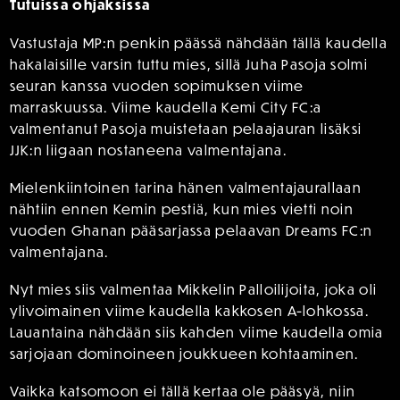
Tutuissa ohjaksissa
Vastustaja MP:n penkin päässä nähdään tällä kaudella
hakalaisille varsin tuttu mies, sillä Juha Pasoja solmi
seuran kanssa vuoden sopimuksen viime
marraskuussa. Viime kaudella Kemi City FC:a
valmentanut Pasoja muistetaan pelaajauran lisäksi
JJK:n liigaan nostaneena valmentajana.
Mielenkiintoinen tarina hänen valmentajaurallaan
nähtiin ennen Kemin pestiä, kun mies vietti noin
vuoden Ghanan pääsarjassa pelaavan Dreams FC:n
valmentajana.
Nyt mies siis valmentaa Mikkelin Palloilijoita, joka oli
ylivoimainen viime kaudella kakkosen A-lohkossa.
Lauantaina nähdään siis kahden viime kaudella omia
sarjojaan dominoineen joukkueen kohtaaminen.
Vaikka katsomoon ei tällä kertaa ole pääsyä, niin