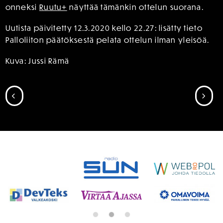
onneksi
Ruutu+
näyttää tämänkin ottelun suorana.
Uutista päivitetty 12.3.2020 kello 22.27: lisätty tieto
Palloliiton päätöksestä pelata ottelun ilman yleisöä.
Kuva: Jussi Rämä
SIIRRY EDELLISEEN
SII
SPONSORIT