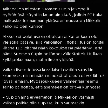
Jalkapallon miesten Suomen Cupin jatkopelit
pyörähtävät käyntiin lauantaina 14.3., jolloin FC Haka
matkustaa testaamaan ykköseen nousseen Mikkelin
Palloilijoiden kunnon.
Mikkelissä pelattavaan otteluun ei kuitenkaan ole
yleisöllä pääsyä, sillä Palloliiton liittohallitus on torstai
-iltana 12.3. pitämässään kokouksessa päättänyt, että
nämä Suomen Cupin neljännesvälieräottelut tullaan
kyllä pelaamaan, mutta ilman yleisöä.
Vaikka itse ottelussa koskilaiset ovatkin suosikin
asemassa, niin missään nimessä otteluun ei voi lähteä
löysäilemään. Myös joukkueen valmentaja Teemu
Tainio painottaa, että asenteen on oltava kunnossa.
– Cup on aina arvaamaton ja Mikkeli on varmasti
vaikea paikka niin Cupissa, kuin sarjassakin.