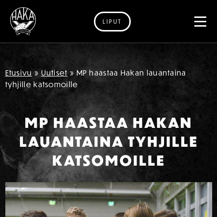
LIPUT
Siirry sisältöön
Etusivu
»
Uutiset
»
MP haastaa Hakan lauantaina
tyhjille katsomoille
MP HAASTAA HAKAN
LAUANTAINA TYHJILLE
KATSOMOILLE