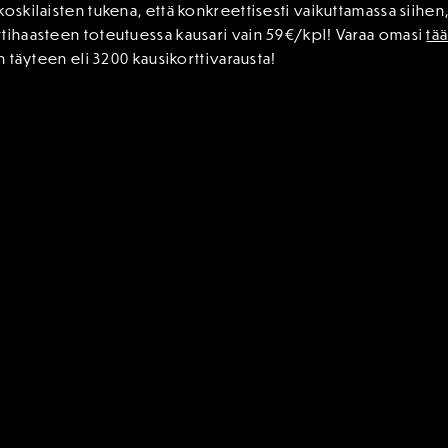
koskilaisten tukena, että konkreettisesti vaikuttamassa siihen
ttihaasteen toteutuessa kausari vain 59€/kpl! Varaa omasi
tää
n täyteen eli 3200 kausikorttivarausta!