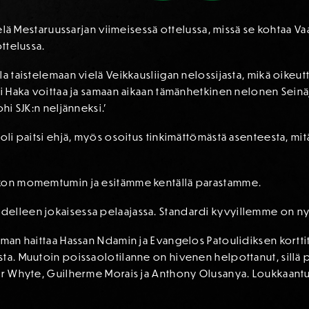
vielä Mestaruussarjan viimeisessä ottelussa, missä se kohtaa V
ottelussa.
a taistelemaan vielä Veikkausliigan nelossijasta, mikä oikeut
äli Haka voittaa ja samaan aikaan tämänhetkinen nelonen Sein
hi SJK:n neljänneksi.’
 oli paitsi ehjä, myös osoitus tinkimättömästä asenteesta, m
ikon momemtumin ja esitämme kentällä parastamme.
elleen jokaisessa pelaajassa. Standardi kyvyillemme on nyt
eman haittaa Hassan Ndamin ja Evangelos Patoulidiksen korttit
sta. Muutoin poissaolotilanne on hivenen helpottanut, sil
ver Whyte, Guilherme Morais ja Anthony Olusanya. Loukkaantu