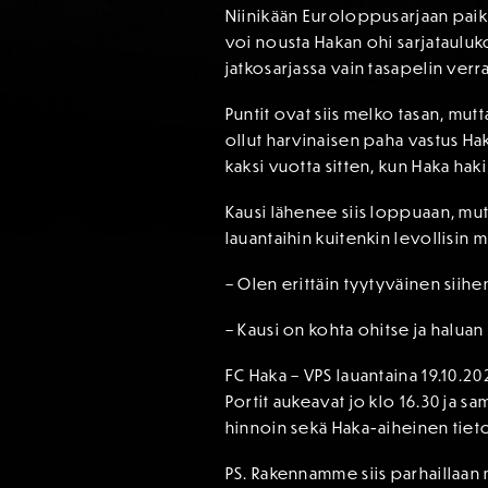
Niinikään Euroloppusarjaan paikk
voi nousta Hakan ohi sarjatauluk
jatkosarjassa vain tasapelin ver
Puntit ovat siis melko tasan, mut
ollut harvinaisen paha vastus Hak
kaksi vuotta sitten, kun Haka hak
Kausi lähenee siis loppuaan, mut
lauantaihin kuitenkin levollisin m
– Olen erittäin tyytyväinen siih
– Kausi on kohta ohitse ja halu
FC Haka – VPS lauantaina 19.10.20
Portit aukeavat jo klo 16.30 ja 
hinnoin sekä Haka-aiheinen tieto
PS. Rakennamme siis parhaillaan 