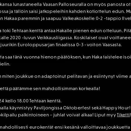
ansa lunastaneella Vaasan Palloseuralla on myös panosta otte
ossa ja tällöin saisi jatkopeleihin kahden kotiottelun edun. 
ran Hakaa paremmin ja saapuu Valkeakoskelle 0-2 -tappio Ilve
ta toki Tehtaan kenttä antaa Hakalle pienen edun otteluun. Pit
alle 2020 -luvun Veikkausliigassa. Koskilaiset ovat voittaneet
i juurikin Euroloppusarjan finaalissa 0-3 -voiton Vaasasta.
ta saa tänä vuonna hienon päätöksen, kun Haka taistelee isoi
ielin.
en miten joukkue on adaptoinut pelitavan ja esiintynyt viime a
an että päätämme sen mahdollisimman korkealla!
24 kello 18.00 Tehtaan kenttä.
samalla käynnistyy Paviljongissa Oktoberfest sekä Happy Hour!
kilpailu palkintoineen – juhlat voivat alkaa! Liput myy
Tiketti
mahdollisesti eurokentät ensi kesänä valloittavaa joukkuetta