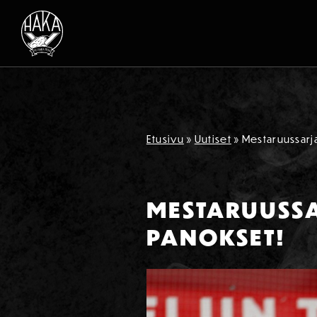
Siirry sisältöön
Etusivu
»
Uutiset
»
Mestaruussarj
MESTARUUSSA
PANOKSET!