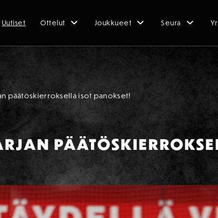
Uutiset
Ottelut
Joukkueet
Seura
Yr
an päätöskierroksella isot panokset!
RJAN PÄÄTÖSKIERROKSEL