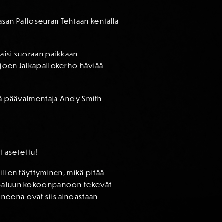
aasan Palloseuran Tehtaan kentällä
taisi suoraan paikkaan
äjoen Jalkapallokerho häviää
itä päävalmentaja Andy Smith
 asetettu!
ilien täyttyminen, mikä pitää
lä paluun kokoonpanoon tekevät
neena ovat siis ainoastaan