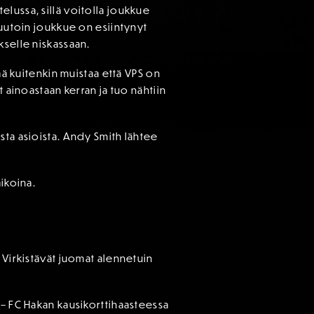
lussa, sillä voitolla joukkue
Muutoin joukkue on esiintynyt
kselle niskassaan.
ää kuitenkin muistaa että VPS on
 ainoastaan kerran ja tuo nähtiin
sta asioista. Andy Smith lähtee
ikoina.
 Virkistävät juomat alennetuin
!
 – FC Hakan kausikorttihaasteessa