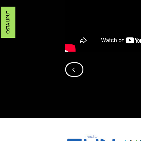
OSTA LIPUT
SIIRRY EDELLISEEN
SPONSORIT