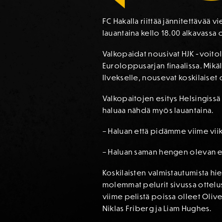
FC Hakalla riittää jännitettävää 
lauantaina kello 18.00 alkavassa 
Valkopaidat nousivat HJK -voitoll
Euroloppusarjan finaalissa. Mik
Ilvekselle, nousevat koskilaiset o
Valkopaitojen esitys Helsingissä
haluaa nähdä myös lauantaina.
– Haluan että pidämme viime vi
– Haluan saman hengen olevan ed
Koskilaisten valmistautumista hi
molemmat pelurit sivussa ottelu
viime pelistä poissa olleet Oli
Niklas Friberg ja Liam Hughes.