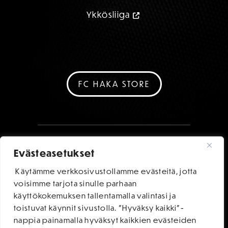
Ykkösliiga
FC HAKA STORE
Evästeasetukset
Käytämme verkkosivustollamme evästeitä, jotta
voisimme tarjota sinulle parhaan
käyttökokemuksen tallentamalla valintasi ja
toistuvat käynnit sivustolla. "Hyväksy kaikki"-
nappia painamalla hyväksyt kaikkien evästeiden