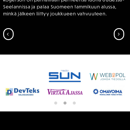
Seelannissa ja palaa Suomeen tammikuun alussa,
minkä jälkeen liittyy joukkueen vahvuuteen.
SIIRRY EDELLISEEN
SII
SPONSORIT