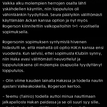
Vaikka alku molempien herrojen osalta lähti
yskähdellen käyntiin, niin lopputulos oli
vähintäänkin tyydyttävä. Seura päätyikin välittömästi
käyttämään Ackan kanssa option ja nyt myös
Rogerson kiinnitettiin valkopaitoihin 1+1 -vuotisella
sopimuksella.
Rogersonin sopimuksen syntymistä hivenen
hidastutti se, että miehellä oli optio HJK:n kanssa ensi
vuodesta. Kun selvisi, ettei sopimusta Klubiin synny,
niin Haka avasi välittömästi neuvottelut ja
lopputuloksena oli molempia osapuolia tyydyttänyt
lopputulos.
– Olin viime kauden lainalla Hakassa ja todella nautin
ajastani Valkeakoskella, Rogerson kertoo.
– Teemu (Tainio) todella auttoi minua nauttimaan
jalkapallosta Hakan paidassa ja se oli suuri syy sille,