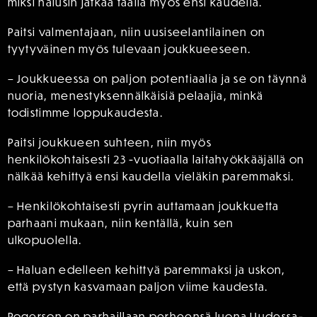
miksi halusin jatkaa täällä myös ensi kaudella.
Paitsi valmentajaan, niin uusiseelantilainen on
tyytyväinen myös tulevaan joukkueeseen.
– Joukkueessa on paljon potentiaalia ja se on täynnä
nuoria, menestyksennälkäisiä pelaajia, minkä
todistimme loppukaudesta.
Paitsi joukkueen suhteen, niin myös
henkilökohtaisesti 23 -vuotiaalla laitahyökkääjällä on
nälkää kehittyä ensi kaudella vieläkin paremmaksi.
– Henkilökohtaisesti pyrin auttamaan joukkuetta
parhaani mukaan, niin kentällä, kuin sen
ulkopuolella.
– Haluan edelleen kehittyä paremmaksi ja uskon,
että pystyn kasvamaan paljon viime kaudesta.
Rogerson on parhaillaan perheensä luona Uudessa-