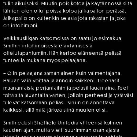
tulin aikuiseksi. Muutin pois kotoa ja käytännössä siitä
lähtien olen ollut poissa kotoa jalkapallon perässä.
Jalkapallo on kuitenkin se asia jota rakastan ja joka
on intohimoni.
Veikkausliigan katsomoissa on saatu jo esimakua
Smithin intohimoisesta eläytymisestä
ottelutapahtumiin. Hän kertoo eläneensä pelissä
tunteella mukana myös pelaajana.
– Olin pelaajana samanlainen kuin valmentajana.
Haluan vain voittaa ja annoin kaikkeni. Treenasit
maanantaista perjantaihin ja pelasit lauantaina. Teet
töitä sitä lauantaita varten, jolloin perheesi ja ystäväsi
tulevat katsomaan peliäsi. Sinun on annettava
kaikkesi, sillä mitä järkeä siinä muuten olisi.
Smith edusti Sheffield Unitedia yhteensä kolmen
kauden ajan, mutta vietti suurimman osan ajasta