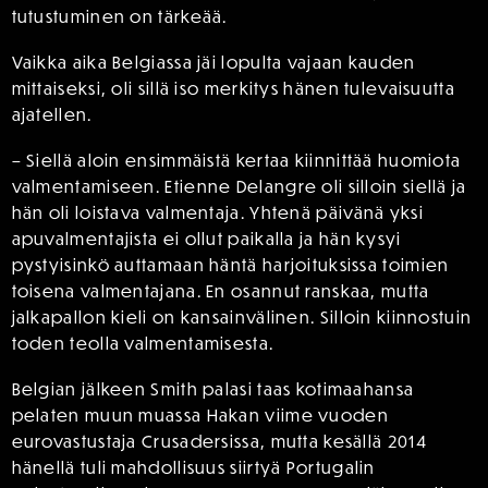
tutustuminen on tärkeää.
Vaikka aika Belgiassa jäi lopulta vajaan kauden
mittaiseksi, oli sillä iso merkitys hänen tulevaisuutta
ajatellen.
– Siellä aloin ensimmäistä kertaa kiinnittää huomiota
valmentamiseen. Etienne Delangre oli silloin siellä ja
hän oli loistava valmentaja. Yhtenä päivänä yksi
apuvalmentajista ei ollut paikalla ja hän kysyi
pystyisinkö auttamaan häntä harjoituksissa toimien
toisena valmentajana. En osannut ranskaa, mutta
jalkapallon kieli on kansainvälinen. Silloin kiinnostuin
toden teolla valmentamisesta.
Belgian jälkeen Smith palasi taas kotimaahansa
pelaten muun muassa Hakan viime vuoden
eurovastustaja Crusadersissa, mutta kesällä 2014
hänellä tuli mahdollisuus siirtyä Portugalin