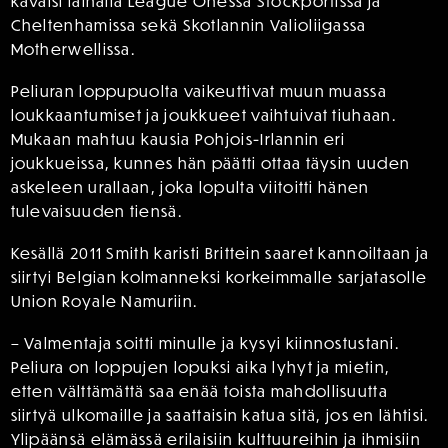
käväisi lainalla League Onessa Stockportissa ja
Cheltenhamissa sekä Skotlannin Valioliigassa
Motherwellissa.
Peliuran loppupuolta vaikeuttivat muun muassa
loukkaantumiset ja joukkueet vaihtuivat tiuhaan.
Mukaan mahtuu kausia Pohjois-Irlannin eri
joukkueissa, kunnes hän päätti ottaa täysin uuden
askeleen urallaan, joka lopulta viitoitti hänen
tulevaisuuden tiensä.
Kesällä 2011 Smith karisti Brittein saaret kannoiltaan ja
siirtyi Belgian kolmanneksi korkeimmalle sarjatasolle
Union Royale Namuriin.
– Valmentaja soitti minulle ja kysyi kiinnostustani.
Peliura on loppujen lopuksi aika lyhyt ja mietin,
etten välttämättä saa enää toista mahdollisuutta
siirtyä ulkomaille ja saattaisin katua sitä, jos en lähtisi.
Ylipäänsä elämässä erilaisiin kulttuureihin ja ihmisiin