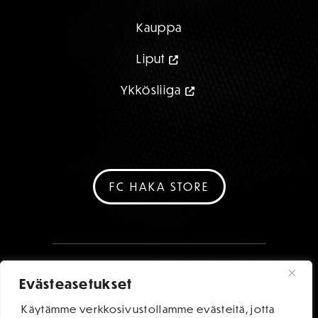
Kauppa
Liput
Ykkösliiga
FC HAKA STORE
Evästeasetukset
Käytämme verkkosivustollamme evästeitä, jotta