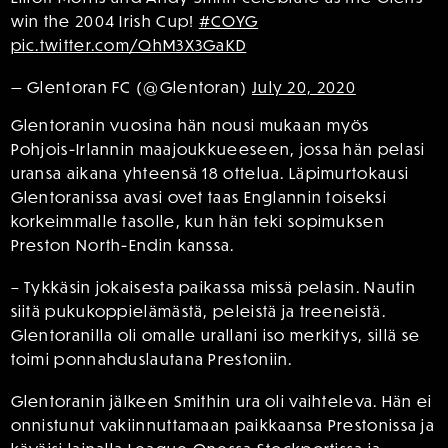
win the 2004 Irish Cup!
#COYG
pic.twitter.com/QhM3X3GaKD
— Glentoran FC (@Glentoran)
July 20, 2020
Glentoranin vuosina hän nousi mukaan myös
Pohjois-Irlannin maajoukkueeseen, jossa hän pelasi
uransa aikana yhteensä 18 ottelua. Läpimurtokausi
Glentoranissa avasi ovet taas Englannin toiseksi
korkeimmalle tasolle, kun hän teki sopimuksen
Preston North-Endin kanssa.
– Tykkäsin jokaisesta paikassa missä pelasin. Nautin
siitä pukukoppielämästä, peleistä ja treeneistä.
Glentoranilla oli omalle urallani iso merkitys, sillä se
toimi ponnahduslautana Prestoniin.
Glentoranin jälkeen Smithin ura oli vaihteleva. Hän ei
onnistunut vakiinnuttamaan paikkaansa Prestonissa ja