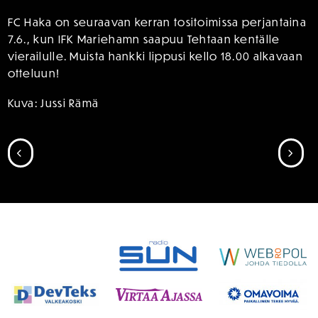
FC Haka on seuraavan kerran tositoimissa perjantaina
7.6., kun IFK Mariehamn saapuu Tehtaan kentälle
vierailulle. Muista hankki lippusi kello 18.00 alkavaan
otteluun!
Kuva: Jussi Rämä
SIIRRY EDELLISEEN
SII
SPONSORIT