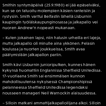
Smithin syntymäpäivä (25.9.1980) ei jää epäselväksi,
kun se on tatuoitu molempien käsien ranteisiin ja
rystysiin. Smith varttui Belfastin lähellä Lisburnin
kaupingin työläiskaupunginosassa ja jalkapallo vei
nuoren Andrew’n nopeasti mukanaan.
– Kuten jokainen lapsi, niin halusin urheilla eri lajeja,
mutta jalkapallo oli minulle aina ykkönen. Pelasin
koulussa ja nuorten joukkueissa, Smith avaa
päätymistään jalkapallon pariin.
Smith kävi Lisburnin junioriputken, kunnes hänen
kykynsä huomattiin Englannissa Sheffield Unitedissa.
17-vuotiaana Smith sai ensimmäisen kunnon
mahdollisuutensa nykyisessä Championshipissä
pelanneessa Sheffield Unitedissa legendaksi
nousseen manageri Neil Warnockin alaisuudessa.
– Silloin matkani ammattijalkapalloilijana alkoi. Silloin