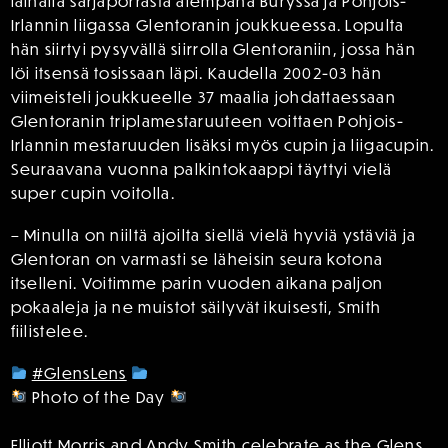
lainalla sarjaporrasta alempana Buryssa ja Pohjois-
Irlannin liigassa Glentoranin joukkueessa. Lopulta
hän siirtyi pysyvällä siirrolla Glentoraniin, jossa hän
löi itsensä tosissaan läpi. Kaudella 2002-03 hän
viimeisteli joukkueelle 37 maalia johdattaessaan
Glentoranin triplamestaruuteen voittaen Pohjois-
Irlannin mestaruuden lisäksi myös cupin ja liigacupin.
Seuraavana vuonna palkintokaappi täyttyi vielä
super cupin voitolla.
– Minulla on niiltä ajoilta siellä vielä hyviä ystäviä ja
Glentoran on varmasti se läheisin seura kotona
itselleni. Voitimme parin vuoden aikana paljon
pokaaleja ja ne muistot säilyvät ikuisesti, Smith
fiilistelee.
#GlensLens
Photo of the Day
Elliott Morris and Andy Smith celebrate as the Glens