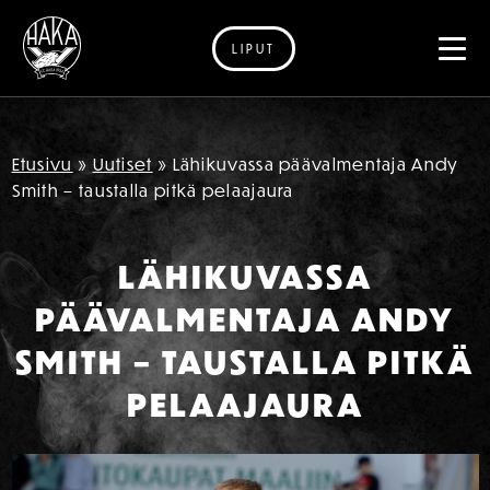
LIPUT
Siirry sisältöön
Etusivu
»
Uutiset
»
Lähikuvassa päävalmentaja Andy
Smith – taustalla pitkä pelaajaura
LÄHIKUVASSA
PÄÄVALMENTAJA ANDY
SMITH – TAUSTALLA PITKÄ
PELAAJAURA