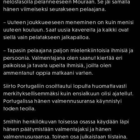
nelostasolla pelanneeseen Mouraan. Se jäi samalla
hänen viimeiseksi seurakseen pelaajana.
– Uuteen joukkueeseen meneminen on kuin menisi
uuteen kouluun. Saat uusia kavereita ja kaikki ovat
siellä vain pelatakseen jalkapalloa.
– Tapasin pelaajana paljon mielenkiintoisia ihmisiä ja
persoonia. Valmentajana olen saanut kiertää eri
paikoissa ja tavata upeita ihmisiä, joilta olen
ammentanut oppia matkaani varten.
Siirto Portugaliin osoittautui lopulta huomattavasti
merkityksellisemmäksi kuin ensialkuun olisi ajatellut.
Portugalissa hänen valmennusuransa käynnistyi
toden teolla.
Smithin henkilökuvan toisessa osassa käydään läpi
hänen päätymistään valmentajaksi ja hänen
valmennusuraansa. Toinen osa julkaistaan tiistaina.