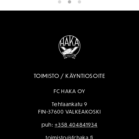
TOIMISTO / KÄYNTIOSOITE
FC HAKA OY
Tehtaankatu 9
FIN-37600 VALKEAKOSKI
puh:
+358 404841934
toimisto@fchaka.fi