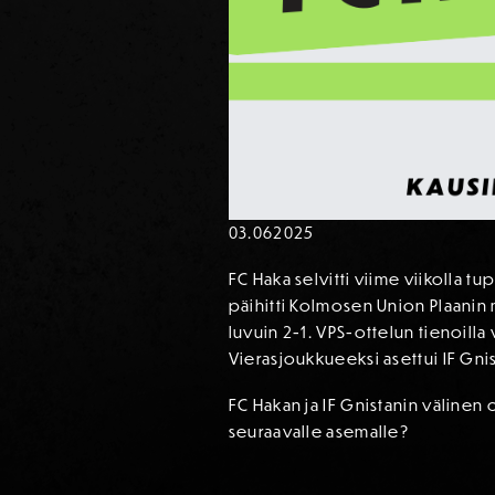
03.06
2025
FC Haka selvitti viime viikolla t
päihitti Kolmosen Union Plaanin m
luvuin 2-1. VPS-ottelun tienoilla
Vierasjoukkueeksi asettui IF Gnist
FC Hakan ja IF Gnistanin välinen
seuraavalle asemalle?