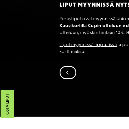
LIPUT MYYNNISSÄ NYT
Perusliput ovat myynnissä Union P
Kausikortilla Cupin otteluun e
otteluun, myöskin hintaan 10 €. H
Liput myynnissä lippu.fissä
ja po
korttimaksu.
SIIRRY EDELLISEEN
OSTA LIPUT
SPONSORIT