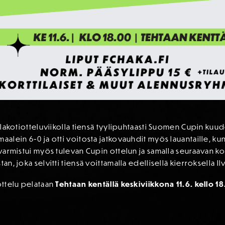
uplakotiotteluviikolla tiensä tyylipuhtaasti Suomen Cupin kuu
aalein 6-0 ja otti voitosta jatkovauhdit myös lauantaille, kun
 varmistui myös tulevan Cupin ottelun ja samalla seuraavan ko
an, joka selvitti tiensä voittamalla edellisellä kierroksella I
 ottelu pelataan
Tehtaan kentällä keskiviikkona 11.6. kello 1