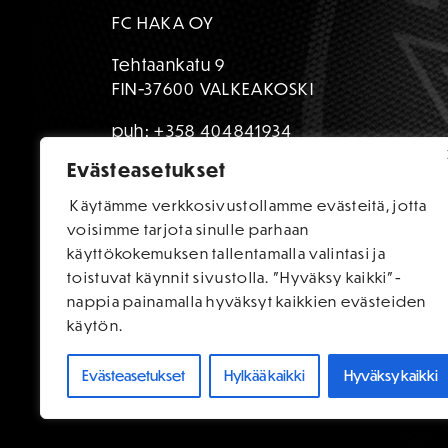
FC HAKA OY
Tehtaankatu 9
FIN-37600 VALKEAKOSKI
puh:
+358 404841934
Evästeasetukset
toimisto@fchaka.fi
Käytämme verkkosivustollamme evästeitä, jotta
voisimme tarjota sinulle parhaan
käyttökokemuksen tallentamalla valintasi ja
toistuvat käynnit sivustolla. "Hyväksy kaikki"-
nappia painamalla hyväksyt kaikkien evästeiden
käytön.
Evästeasetukset
Hylkää kaikki
Hyväksy kaikki