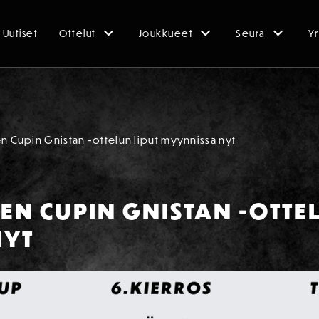
Uutiset
Ottelut
Joukkueet
Seura
Yr
n Cupin Gnistan -ottelun liput myynnissä nyt
MEN CUPIN GNISTAN -OTTE
NYT