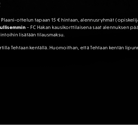
!
laani-ottelun tapaan 15 € hintaan, alennusryhmät (opiskelijat
dullisemmin
– FC Hakan kausikorttilaisena saat alennuksen p
intoihin lisätään tilausmaksu.
rtilla Tehtaan kentällä. Huomoithan, että Tehtaan kentän lipu