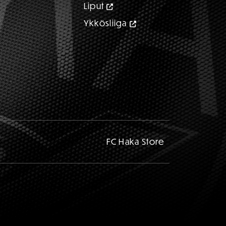
Liput
Ykkösliiga
FC Haka Store