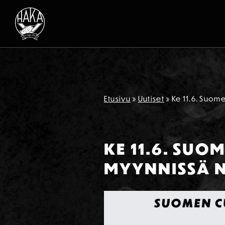
Siirry sisältöön
Etusivu
»
Uutiset
»
Ke 11.6. Suome
KE 11.6. SUO
MYYNNISSÄ 