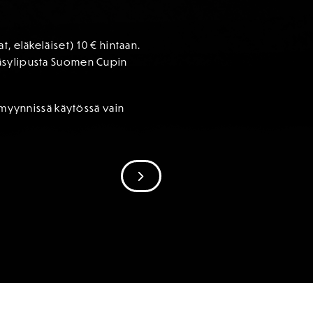
, eläkeläiset) 10 € hintaan.
ääsylipusta Suomen Cupin
nmyynnissä käytössä vain
SIIRRY SEURAAVAAN