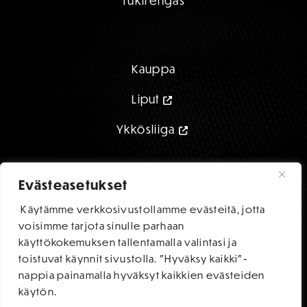
Tukirengas
Kauppa
Liput
Ykkösliiga
Evästeasetukset
Käytämme verkkosivustollamme evästeitä, jotta
FC HAKA STORE
voisimme tarjota sinulle parhaan
käyttökokemuksen tallentamalla valintasi ja
toistuvat käynnit sivustolla. "Hyväksy kaikki"-
nappia painamalla hyväksyt kaikkien evästeiden
käytön.