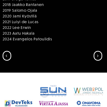
2018 Jaakko Rantanen
2019 Salomo Ojala
2020 Jami Kyöstilä
2021 Luiyi de Lucas
2022 Lee Erwin
2023 Aatu Hakala
2024 Evangelos Patoulidis
SIIRRY EDELLISEEN
SII
SPONSORIT