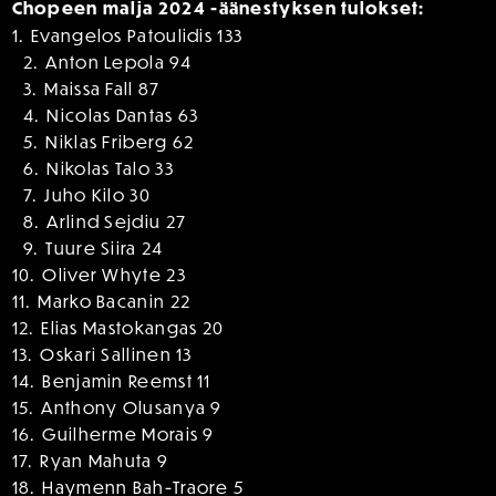
Chopeen malja 2024 -äänestyksen tulokset:
1.⁠ ⁠Evangelos Patoulidis 133
2.⁠ ⁠Anton Lepola 94
3.⁠ ⁠Maissa Fall 87
4.⁠ ⁠Nicolas Dantas 63
5.⁠ ⁠Niklas Friberg 62
6.⁠ ⁠Nikolas Talo 33
7.⁠ ⁠Juho Kilo 30
8.⁠ ⁠Arlind Sejdiu 27
9.⁠ ⁠Tuure Siira 24
10.⁠ ⁠Oliver Whyte 23
11.⁠ ⁠Marko Bacanin 22
12.⁠ ⁠Elias Mastokangas 20
13.⁠ ⁠Oskari Sallinen 13
14.⁠ ⁠Benjamin Reemst 11
15.⁠ ⁠Anthony Olusanya 9
16.⁠ ⁠Guilherme Morais 9
17.⁠ ⁠Ryan Mahuta 9
18.⁠ ⁠Haymenn Bah-Traore 5