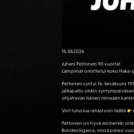
16.06
2026
Juhani Peltonen 90 vuotta!
Lämpimät onnittelut koko Haka
Peltonen syntyi 16. kesäkuuta 19
jalkapallo onkin syntympäiväsan
ohjattavan hänen nimeään kantava
Voit tutustua rahastoon täältä
Peltonen on hyvä esimerkki siit
Bundesliigassa, missä pelasi vuo