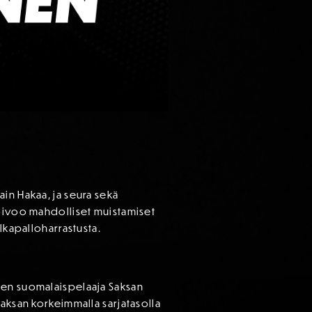
in Hakaa, ja seura sekä
toivoo mahdolliset muistamiset
lkapalloharrastusta.
nen suomalaispelaaja Saksan
Saksan korkeimmalla sarjatasolla