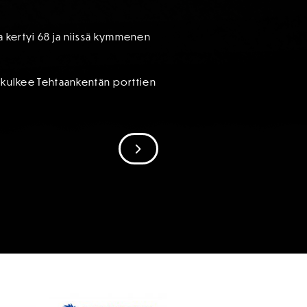
a kertyi 68 ja niissä kymmenen
ä kulkee Tehtaankentän porttien
SIIRRY SEURAAVAAN