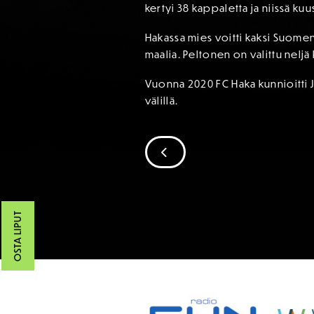
kertyi 38 kappaletta ja niissä kuu
Hakassa mies voitti kaksi Suomen
maalia. Peltonen on valittu neljä
Vuonna 2020 FC Haka kunnioitti J
välillä.
SIIRRY EDELLISEEN
OSTA LIPUT
SPONSORIT