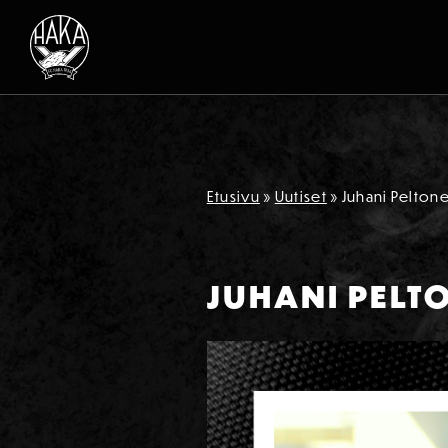
Siirry sisältöön
Etusivu
»
Uutiset
»
Juhani Peltone
JUHANI PELT