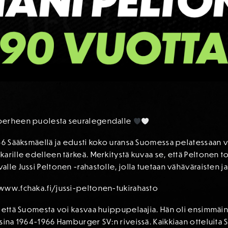
-perheen puolesta seuralegendalle
36 Sääksmäellä ja edusti koko uransa Suomessa pelatessaan va
karille edelleen tärkeä. Merkitystä kuvaa se, että Peltonen 
lle Jussi Peltonen -rahastolle, jolla tuetaan vähäväraisten ja
www.fchaka.fi/jussi-peltonen-tukirahasto
ä että Suomesta voi kasvaa huippupelaajia. Hän oli ensimmäi
sina 1964-1966 Hamburger SV:n riveissä. Kaikkiaan otteluita 