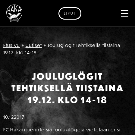
LIPUT
Siirry sisältöön
Etusivu
»
Uutiset
»
Jouluglögit Tehtiksellä tiistaina
19.12. klo 14-18
JOULUGLÖGIT
TEHTIKSELLÄ TIISTAINA
19.12. KLO 14-18
10.12
2017
FC Hakan perinteisiä jouluglögejä vietetään ensi