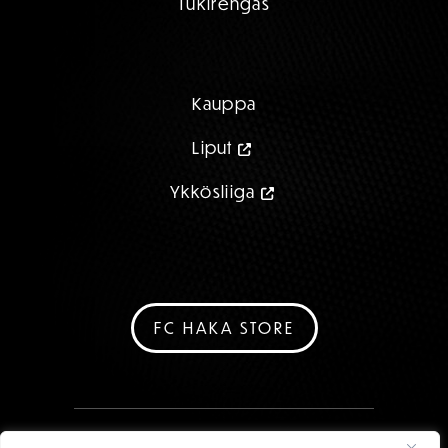
Tukirengas
Kauppa
Liput
Ykkösliiga
FC HAKA STORE