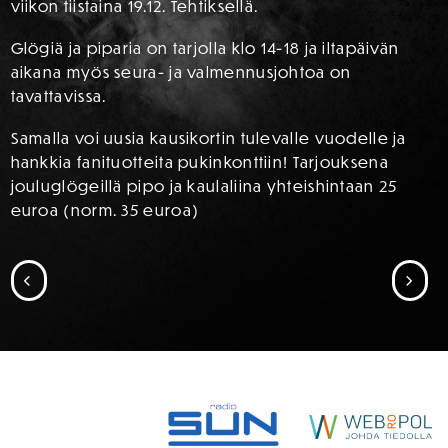
viikon tiistaina 19.12. Tehtiksellä.
Glögiä ja piparia on tarjolla klo 14-18 ja iltapäivän
aikana myös seura- ja valmennusjohtoa on
tavattavissa.
Samalla voi uusia kausikortin tulevalle vuodelle ja
hankkia fanituotteita pukinkonttiin! Tarjouksena
jouluglögeillä pipo ja kaulaliina yhteishintaan 25
euroa (norm. 35 euroa)
SIIRRY EDELLISEEN
SII
SPONSORIT