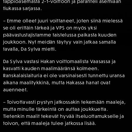
tappioasemasta 2-1-voittoon ja paranteli asemiaan
tiukassa sarjassa.
– Emme olleet juuri voittaneet, joten siinä mielessä
se oli erittäin tärkeä ja VPS on myös yksi
päävastustajistamme taistelussa paikasta kuuden
joukkoon. Nyt meidän täytyy vain jatkaa samalla
tavalla, Da Sylva mietti.
Da Sylva vastasi Hakan voittomaalista Vaasassa ja
kasvatti kauden maalimääränsä kolmeen.
Ranskalaislaituria ei ole varsinaisesti tunnettu uransa
aikana maalitykkinä, mutta Hakassa hanat ovat
auenneet.
– Toivottavasti pystyn jatkossakin tekemään maaleja,
mutta minulle tärkeintä on auttaa joukkuetta.
Tietenkin maalit tekevät hyvää itseluottamukselle ja
toivon, että maaleja tulee jatkossa lisää.