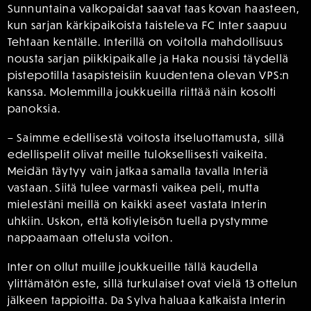
Sunnuntaina valkopaidat saavat taas kovan haasteen,
kun sarjan kärkipaikoista taisteleva FC Inter saapuu
Tehtaan kentälle. Interillä on voitolla mahdollisuus
nousta sarjan piikkipaikalle ja Haka nousisi täydellä
pistepotilla tasapisteisiin kuudentena olevan VPS:n
kanssa. Molemmilla joukkueilla riittää näin kosolti
panoksia.
– Saimme edellisestä voitosta itseluottamusta, sillä
edellispelit olivat meille tuloksellisesti vaikeita.
Meidän täytyy vain jatkaa samalla tavalla Interiä
vastaan. Siitä tulee varmasti vaikea peli, mutta
mielestäni meillä on kaikki aseet vastata Interin
uhkiin. Uskon, että kotiyleisön tuella pystymme
nappaamaan ottelusta voiton.
Inter on ollut muille joukkueille tällä kaudella
ylittämätön este, sillä turkulaiset ovat vielä 13 ottelun
jälkeen tappioitta. Da Sylva haluaa katkaista Interin