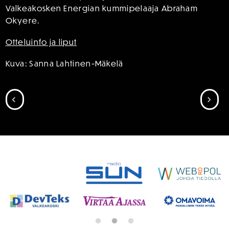
Valkeakosken Energian kummipelaaja Abraham
Okyere.
Otteluinfo ja liput
Kuva: Sanna Lahtinen-Mäkelä
SIIRRY EDELLISEEN
SII
SPONSORIT