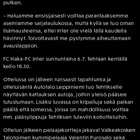
putken.
– Haluamme ensisijaisesti voittaa parantaaksemme
asemiamme sarjataulukossa, mutta kyllä se tuo oman
lisämausteensa, ettei Inter ole vielä tällä kaudella
hävinnyt. Toivottavasti me pystymme aiheuttamaan
avaustappion.
FC Haka-FC Inter sunnuntaina 6.7. Tehtaan kentällä
kello 18.30.
Ottelussa on jälleen runsaasti tapahtumia ja
otteluisäntä Autotalo Leppiniemi tuo Tehtikselle
näyttävän kattauksen autoja, joihin yleisö pääsee
tutustumaan. Lisäksi luvassa on kilpailuja sekä paikan
päällä että somessa, joissa on mahdollisuus voittaa
mm. pääsylippuja Tehtiksen tuleviin kotiotteluihin.
Ottelun jälkeen pelaajakortteja jakavat Valkeakosken
Talotoimen kummipelaaja Valentin Purosalo sekä