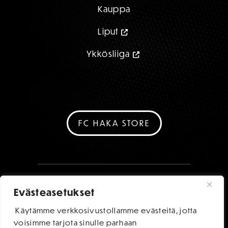
Kauppa
Liput
Ykkösliiga
FC HAKA STORE
Evästeasetukset
Käytämme verkkosivustollamme evästeitä, jotta
voisimme tarjota sinulle parhaan