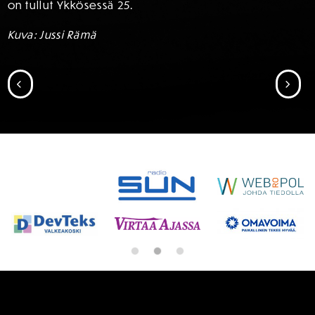
on tullut Ykkösessä 25.
Kuva: Jussi Rämä
SIIRRY EDELLISEEN
SII
SPONSORIT