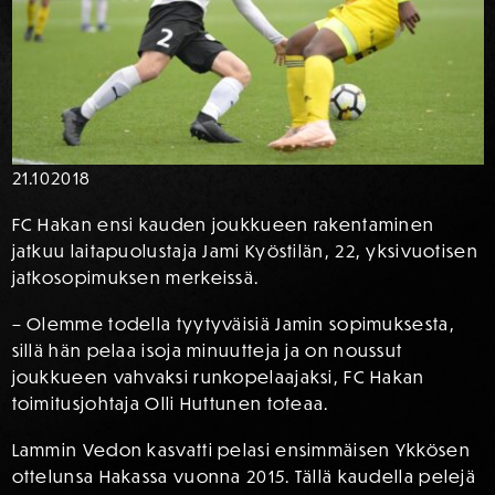
21.10
2018
FC Hakan ensi kauden joukkueen rakentaminen
jatkuu laitapuolustaja Jami Kyöstilän, 22, yksivuotisen
jatkosopimuksen merkeissä.
– Olemme todella tyytyväisiä Jamin sopimuksesta,
sillä hän pelaa isoja minuutteja ja on noussut
joukkueen vahvaksi runkopelaajaksi, FC Hakan
toimitusjohtaja Olli Huttunen toteaa.
Lammin Vedon kasvatti pelasi ensimmäisen Ykkösen
ottelunsa Hakassa vuonna 2015. Tällä kaudella pelejä