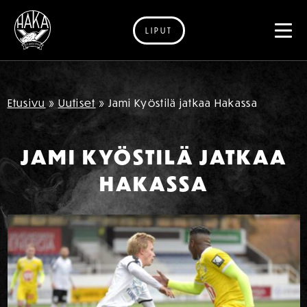
LIPUT
Siirry sisältöön
Etusivu
»
Uutiset
»
Jami Kyöstilä jatkaa Hakassa
JAMI KYÖSTILÄ JATKAA
HAKASSA