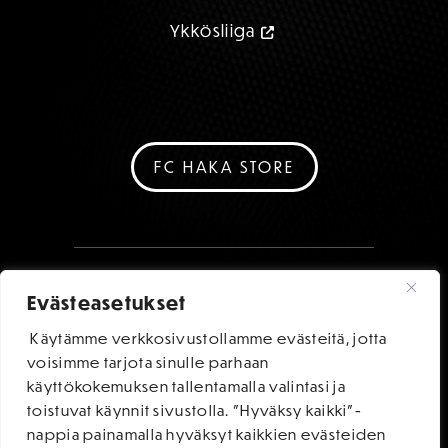
Ykkösliiga
FC HAKA STORE
Evästeasetukset
Käytämme verkkosivustollamme evästeitä, jotta
voisimme tarjota sinulle parhaan
käyttökokemuksen tallentamalla valintasi ja
toistuvat käynnit sivustolla. "Hyväksy kaikki"-
nappia painamalla hyväksyt kaikkien evästeiden