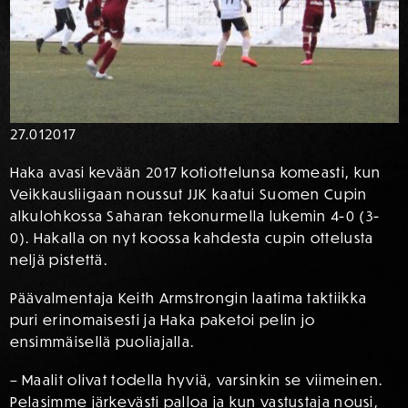
27.01
2017
Haka avasi kevään 2017 kotiottelunsa komeasti, kun
Veikkausliigaan noussut JJK kaatui Suomen Cupin
alkulohkossa Saharan tekonurmella lukemin 4-0 (3-
0). Hakalla on nyt koossa kahdesta cupin ottelusta
neljä pistettä.
Päävalmentaja Keith Armstrongin laatima taktiikka
puri erinomaisesti ja Haka paketoi pelin jo
ensimmäisellä puoliajalla.
– Maalit olivat todella hyviä, varsinkin se viimeinen.
Pelasimme järkevästi palloa ja kun vastustaja nousi,