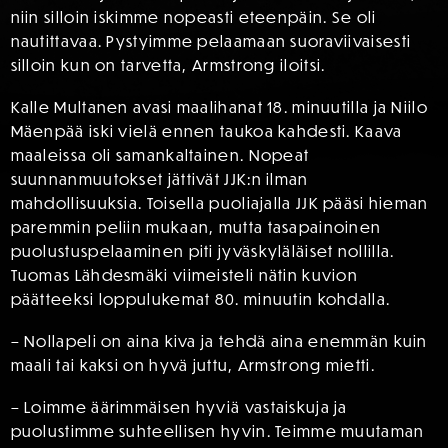
niin silloin iskimme nopeasti eteenpäin. Se oli
nautittavaa. Pystyimme pelaamaan suoraviivaisesti
silloin kun on tarvetta, Armstrong iloitsi.
Kalle Multanen avasi maalihanat 18. minuutilla ja Niilo
Mäenpää iski vielä ennen taukoa kahdesti. Kaava
maaleissa oli samankaltainen. Nopeat
suunnanmuutokset jättivät JJK:n ilman
mahdollisuuksia. Toisella puoliajalla JJK pääsi hieman
paremmin peliin mukaan, mutta tasapainoinen
puolustuspelaaminen piti jyväskyläläiset nollilla.
Tuomas Lähdesmäki viimeisteli nätin kuvion
päätteeksi loppulukemat 80. minuutin kohdalla.
– Nollapeli on aina kiva ja tehdä aina enemmän kuin
maali tai kaksi on hyvä juttu, Armstrong mietti.
– Loimme äärimmäisen hyviä vastaiskuja ja
puolustimme suhteellisen hyvin. Teimme muutaman