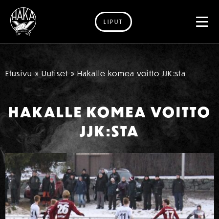
LIPUT
Siirry sisältöön
Etusivu
»
Uutiset
»
Hakalle komea voitto JJK:sta
HAKALLE KOMEA VOITTO
JJK:STA