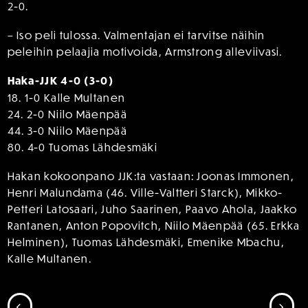
2-0.
– Iso peli tulossa. Valmentajan ei tarvitse näihin
peleihin pelaajia motivoida, Armstrong alleviivasi.
Haka-JJK 4-0 (3-0)
18. 1-0 Kalle Multanen
24. 2-0 Niilo Mäenpää
44. 3-0 Niilo Mäenpää
80. 4-0 Tuomas Lähdesmäki
Hakan kokoonpano JJK:ta vastaan: Joonas Immonen,
Henri Malundama (46. Ville-Valtteri Starck), Mikko-
Petteri Latosaari, Juho Saarinen, Paavo Ahola, Jaakko
Rantanen, Anton Popovitch, Niilo Mäenpää (65. Erkka
Helminen), Tuomas Lähdesmäki, Emenike Mbachu,
Kalle Multanen.
SIIRRY EDELLISEEN
SII