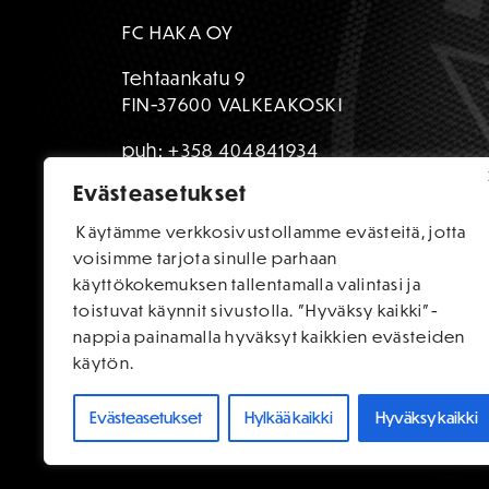
FC HAKA OY
Tehtaankatu 9
FIN-37600 VALKEAKOSKI
puh:
+358 404841934
Evästeasetukset
toimisto@fchaka.fi
Käytämme verkkosivustollamme evästeitä, jotta
voisimme tarjota sinulle parhaan
käyttökokemuksen tallentamalla valintasi ja
toistuvat käynnit sivustolla. "Hyväksy kaikki"-
nappia painamalla hyväksyt kaikkien evästeiden
käytön.
Evästeasetukset
Hylkää kaikki
Hyväksy kaikki