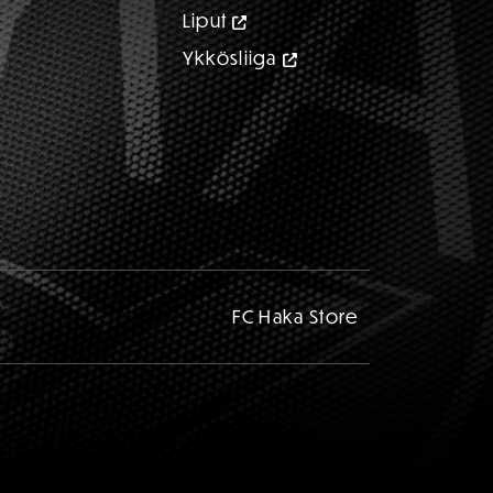
Liput
Ykkösliiga
FC Haka Store