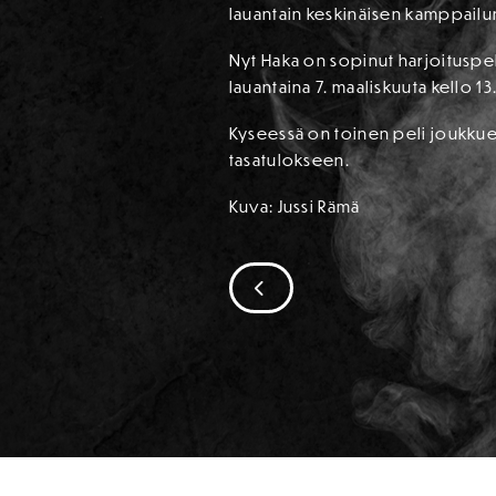
lauantain keskinäisen kamppailu
Nyt Haka on sopinut harjoituspe
lauantaina 7. maaliskuuta kello 13
Kyseessä on toinen peli joukkuei
tasatulokseen.
Kuva: Jussi Rämä
SIIRRY EDELLISEEN
SPONSORIT