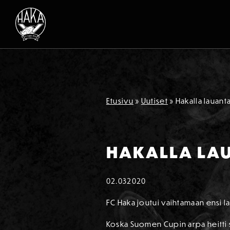
Siirry sisältöön
Etusivu
»
Uutiset
»
Hakalla lauant
HAKALLA LAU
02.03
2020
FC Haka joutui vaihtamaan ensi la
Koska Suomen Cupin arpa heitti s