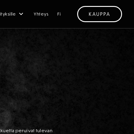
KAUPPA
ityksille
Yhteys
Fi
kkuetta peruivat tulevan