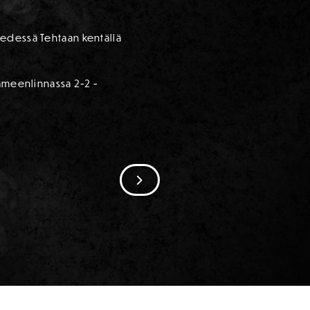
 edessä Tehtaan kentällä
Hämeenlinnassa 2-2 -
SIIRRY SEURAAVAAN