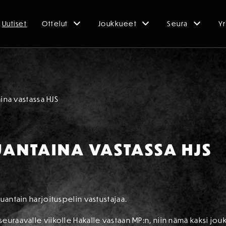
Uutiset
Ottelut
Joukkueet
Seura
Yr
aina vastassa HJS
ANTAINA VASTASSA HJS
uantain harjoituspelin vastustajaa.
euraavalle viikolle Hakalle vastaan MP:n, niin nämä kaksi jou